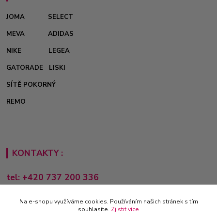
JOMA
SELECT
MEVA
ADIDAS
NIKE
LEGEA
GATORADE
LISKI
SÍTĚ POKORNÝ
REMO
KONTAKTY :
tel: +420 737 200 336
Pondělí-Pátek: 8 - 17 hodin
Na e-shopu využíváme cookies. Používáním našich stránek s tím
obchod@e-sporting.cz
souhlasíte.
Zjistit více