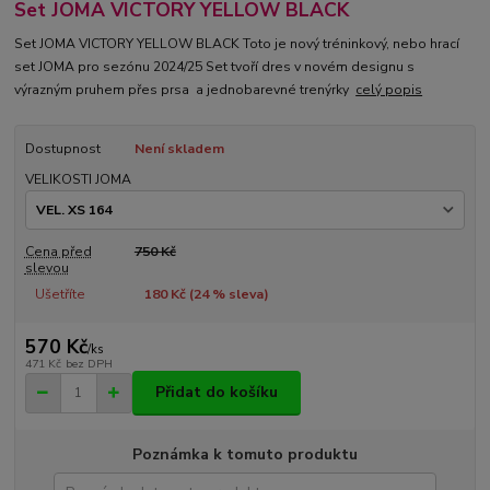
Set JOMA VICTORY YELLOW BLACK
Set JOMA VICTORY YELLOW BLACK Toto je nový tréninkový, nebo hrací
set JOMA pro sezónu 2024/25 Set tvoří dres v novém designu s
výrazným pruhem přes prsa a jednobarevné trenýrky
celý popis
Dostupnost
Není skladem
VELIKOSTI JOMA
Cena před
750 Kč
slevou
Ušetříte
180 Kč (
24
% sleva)
570 Kč
/
ks
471 Kč
bez DPH
Přidat do košíku
Poznámka k tomuto produktu