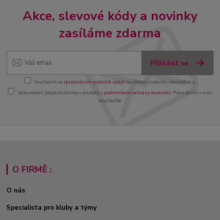
Akce, slevové kódy a novinky
zasíláme zdarma
Přihlásit se
Souhlasím se
zpracováním osobních údajů
za účelem rozesílky newsletteru.
Vaše osobní údaje chráníme v souladu s
podmínkami ochrany soukromí
. Potvrzením s nimi
souhlasíte.
O FIRMĚ :
O nás
Specialista pro kluby a týmy