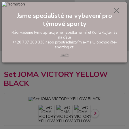
0
ks
tel: +420 737 200 336
CZK
za
0,00 Kč
Pondělí-Pátek: 8 - 17 hodin
Jsme specialisté na vybavení pro
týmové sporty
Menu
Rádi vašemu týmu zpracujeme nabídku na míru! Kontaktujte nás
na čísle
Hledat
+420 737 200 336 nebo prostřednictvím e-mailu obchod@e-
sporting.cz.
Zavřít
Úvod
FOTBAL
Tréninkové oblečení
Hráčské sady a dresy
Set
JOMA VICTORY YELLOW BLACK
Set JOMA VICTORY YELLOW
BLACK