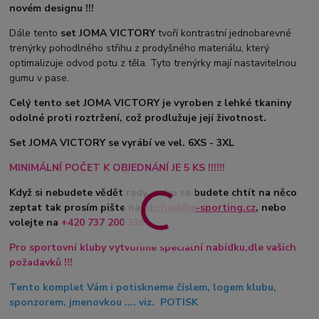
novém designu !!!
Dále tento
set JOMA VICTORY
tvoří kontrastní jednobarevné
trenýrky pohodlného střihu z prodyšného materiálu, který
optimalizuje odvod potu z těla. Tyto trenýrky mají nastavitelnou
gumu v pase.
Celý tento set JOMA VICTORY je vyroben z lehké tkaniny
odolné proti roztržení, což prodlužuje její životnost.
Set JOMA VICTORY se vyrábí ve vel. 6XS - 3XL
MINIMÁLNÍ POČET K OBJEDNÁNÍ JE 5 KS !!!!!!
Když si nebudete vědět rady, nebo se budete chtít na něco
zeptat tak prosím pište na
obchod@e-sporting.cz
, nebo
volejte na
+420
737 200 336
Pro sportovní kluby vytvoříme speciální nabídku,dle vašich
požadavků !!!
Tento komplet Vám i potiskneme číslem, logem klubu,
sponzorem, jmenovkou .... viz. POTISK