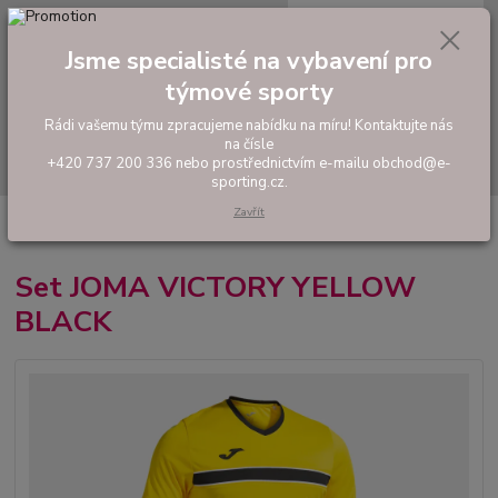
0
ks
tel: +420 737 200 336
CZK
za
0,00 Kč
Pondělí-Pátek: 8 - 17 hodin
Jsme specialisté na vybavení pro
týmové sporty
Menu
Rádi vašemu týmu zpracujeme nabídku na míru! Kontaktujte nás
na čísle
Hledat
+420 737 200 336 nebo prostřednictvím e-mailu obchod@e-
sporting.cz.
Zavřít
Úvod
FOTBAL
Tréninkové oblečení
Hráčské sady a dresy
Set
JOMA VICTORY YELLOW BLACK
Set JOMA VICTORY YELLOW
BLACK