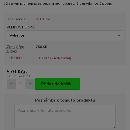
výrazným pruhem přes prsa a jednobarevné trenýrky
celý popis
Dostupnost
7-10 dní
VELIKOSTI JOMA
Cena před
750 Kč
slevou
Ušetříte
180 Kč (
24
% sleva)
570 Kč
/
ks
471 Kč
bez DPH
Přidat do košíku
Poznámka k tomuto produktu