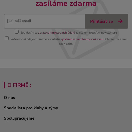
zasíláme zdarma
Přihlásit se
Souhlasím se
zpracováním osobních údajů
za účelem rozesílky newsletteru.
Vaše osobní údaje chráníme v souladu s
podmínkami ochrany soukromí
. Potvrzením s nimi
souhlasíte.
O FIRMĚ :
O nás
Specialista pro kluby a týmy
Spolupracujeme