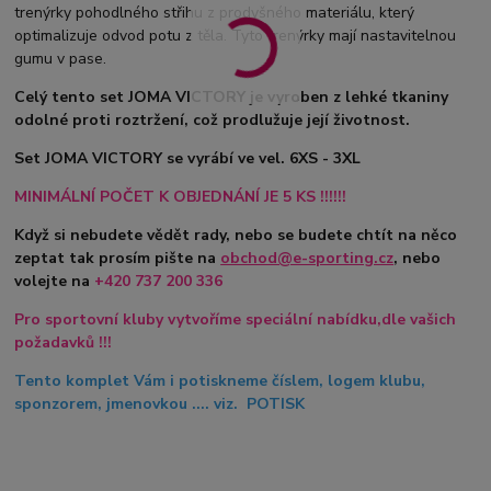
trenýrky pohodlného střihu z prodyšného materiálu, který
optimalizuje odvod potu z těla. Tyto trenýrky mají nastavitelnou
gumu v pase.
Celý tento set JOMA VICTORY je vyroben z lehké tkaniny
odolné proti roztržení, což prodlužuje její životnost.
Set JOMA VICTORY se vyrábí ve vel. 6XS - 3XL
MINIMÁLNÍ POČET K OBJEDNÁNÍ JE 5 KS !!!!!!
Když si nebudete vědět rady, nebo se budete chtít na něco
zeptat tak prosím pište na
obchod@e-sporting.cz
, nebo
volejte na
+420
737 200 336
Pro sportovní kluby vytvoříme speciální nabídku,dle vašich
požadavků !!!
Tento komplet Vám i potiskneme číslem, logem klubu,
sponzorem, jmenovkou .... viz. POTISK