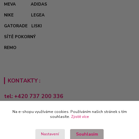
MEVA
ADIDAS
NIKE
LEGEA
GATORADE
LISKI
SÍTĚ POKORNÝ
REMO
KONTAKTY :
tel: +420 737 200 336
Pondělí-Pátek: 8 - 17 hodin
Na e-shopu využíváme cookies. Používáním našich stránek s tím
obchod@e-sporting.cz
souhlasíte.
Zjistit více
Souhlasím
Nastavení