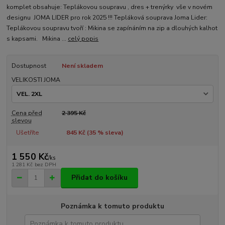
komplet obsahuje: Teplákovou soupravu , dres + trenýrky vše v novém
designu JOMA LIDER pro rok 2025 !!! Tepláková souprava Joma Lider:
Teplákovou soupravu tvoří : Mikina se zapínáním na zip a dlouhých kalhot
s kapsami. Mikina ...
celý popis
Dostupnost
Není skladem
VELIKOSTI JOMA
Cena před
2 395 Kč
slevou
Ušetříte
845 Kč (
35
% sleva)
1 550 Kč
/
ks
1 281 Kč
bez DPH
Přidat do košíku
Poznámka k tomuto produktu