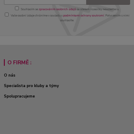
Souhlasím se
zpracováním osobních údajů
za účelem rozesílky newsletteru.
Vaše osobní údaje chráníme v souladu s
podmínkami ochrany soukromí
. Potvrzením s nimi
souhlasíte.
O FIRMĚ :
O nás
Specialista pro kluby a týmy
Spolupracujeme