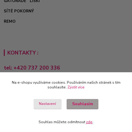
GATORADE
LISKI
SÍTĚ POKORNÝ
REMO
KONTAKTY :
tel: +420 737 200 336
Pondělí-Pátek: 8 - 17 hodin
Na e-shopu využíváme cookies. Používáním našich stránek s tím
obchod@e-sporting.cz
souhlasíte.
Zjistit více
Souhlasím
Nastavení
Souhlas můžete odmítnout
zde
.
Vytvořeno na
Eshop-rychle.cz