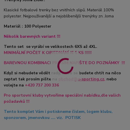
Klasické fotbalové trenky bez vnitřních slipů. Materiál 100%
polyester. Nejpoužívanější a nejoblíbenější trenýrky zn. Joma
Materiál : 100 Polyester
Několik barevných variant !!!
Tento set se vyrábí ve velikostech 6XS až 4XL.
MINIMÁLNÍ POČET K OBJEDNÁNÍ JE 5 KS !!!!!!
BAREVNOU KOMBINACI PROSÍM NAPIŠTE DO POZNÁMKY !!!
Když si nebudete vědět rady, nebo se budete chtít na něco
zeptat tak prosím pište na
obchod@e-sporting.cz
,
nebo
volejte na
+420
737 200 336
Pro sportovní kluby vytvoříme speciální nabídku,dle vašich
požadavků !!!
Tento komplet Vám i potiskneme číslem, logem klubu,
sponzorem, jmenovkou .... viz. POTISK