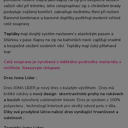
vašich věcí při tréninku. Jeho celopropínací zip s chráničem brady
poskytuje zvýšený komfort, zabraňuje možnému tření při nošení.
Barevná kombinace a barevné doplňky podtrhují moderní vzhled
celé soupravy.
Tepláky
mají dvojitý systém nastavení s elastickým pasem a
šňůrkou v pase. Kapsy na zip na kalhotách navíc zajišťují snadné
a bezpečné uložení osobních věcí. Tepláky mají úzký přilehavá
tvar
Celá souprava je vyrobená z měkkého podrného materiálu s
vnitřním fleesovým chlupem.
Dres Joma Lider :
Dres JOMA LIDER je nový dres s kulatým výstřihem . Dres má
krátké rukávy a
nový design
s
kontrastními pruhy na rukávech
a bocích
vytvořený sublimačním tiskem. Dres je vyroben z 100%
polyesteru , technologií Interlock pro skvělý odvod potu z těla .
Díky své prodyšné látce nabízí dres vynikající trvanlivost a
odolnost .
Trenýrky Joma Lider: