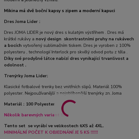
Mikina má dvě boční kapsy s zipem a moderní kapuci
Dres Joma Lider :
Dres JOMA LIDER je nový dres s kulatým výstřihem . Dres má
krátké rukávy a
nový design
s
kontrastními pruhy na rukávech
a bocích
vytvořený sublimačním tiskem. Dres je vyroben z 100%
polyesteru , technologií Interlock pro skvělý odvod potu z těla .
Díky své prodyšné látce nabízí dres vynikající trvanlivost a
odolnost .
Trenýrky Joma Lider:
Klasické fotbalové trenky bez vnitřních slipů. Materiál 100%
polyester. Nejpoužívanější a nejoblíbenější trenýrky zn. Joma
Materiál : 100 Polyester
Několik barevných variant !!!
Tento set se vyrábí ve velikostech 6XS až 4XL.
MINIMÁLNÍ POČET K OBJEDNÁNÍ JE 5 KS !!!!!!