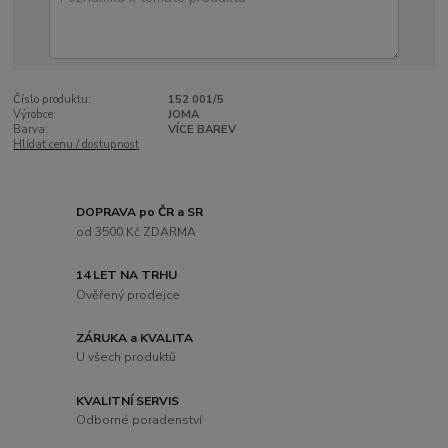
Číslo produktu:
152 001/5
Výrobce:
JOMA
Barva:
VÍCE BAREV
Hlídat cenu / dostupnost
DOPRAVA po ČR a SR
od 3500 Kč ZDARMA
14 LET NA TRHU
Ověřený prodejce
ZÁRUKA a KVALITA
U všech produktů
KVALITNÍ SERVIS
Odborné poradenství