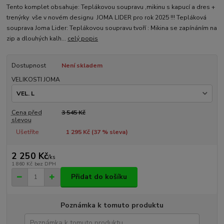
Tento komplet obsahuje: Teplákovou soupravu ,mikinu s kapucí a dres +
trenýrky vše v novém designu JOMA LIDER pro rok 2025 !!! Tepláková
souprava Joma Lider: Teplákovou soupravu tvoří : Mikina se zapínáním na
zip a dlouhých kalh...
celý popis
Dostupnost
Není skladem
VELIKOSTI JOMA
Cena před
3 545 Kč
slevou
Ušetříte
1 295 Kč (
37
% sleva)
2 250 Kč
/
ks
1 860 Kč
bez DPH
Přidat do košíku
Poznámka k tomuto produktu