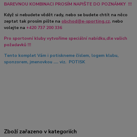
BAREVNOU KOMBINACI PROSÍM NAPIŠTE DO POZNÁMKY !!!
Když si nebudete vědět rady, nebo se budete chtít na něco
zeptat tak prosím pište na
obchod@e-sporting.cz
,
nebo
volejte na
+420
737 200 336
Pro sportovní kluby vytvoříme speciální nabídku,dle vašich
požadavků !!!
Tento komplet Vám i potiskneme číslem, logem klubu,
sponzorem, jmenovkou .... viz. POTISK
Zboží zařazeno v kategoriích