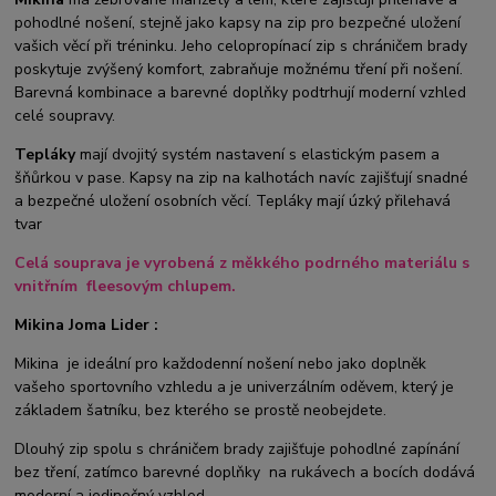
pohodlné nošení, stejně jako kapsy na zip pro bezpečné uložení
vašich věcí při tréninku. Jeho celopropínací zip s chráničem brady
poskytuje zvýšený komfort, zabraňuje možnému tření při nošení.
Barevná kombinace a barevné doplňky podtrhují moderní vzhled
celé soupravy.
Tepláky
mají dvojitý systém nastavení s elastickým pasem a
šňůrkou v pase. Kapsy na zip na kalhotách navíc zajišťují snadné
a bezpečné uložení osobních věcí. Tepláky mají úzký přilehavá
tvar
Celá souprava je vyrobená z měkkého podrného materiálu s
vnitřním fleesovým chlupem.
Mikina Joma Lider :
Mikina je ideální pro každodenní nošení nebo jako doplněk
vašeho sportovního vzhledu a je univerzálním oděvem, který je
základem šatníku, bez kterého se prostě neobejdete.
Dlouhý zip spolu s chráničem brady zajišťuje pohodlné zapínání
bez tření, zatímco barevné doplňky na rukávech a bocích dodává
moderní a jedinečný vzhled.