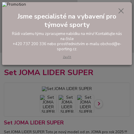
0
ks
tel: +420 737 200 336
CZK
za
0,00 Kč
Pondělí-Pátek: 8 - 17 hodin
Jsme specialisté na vybavení pro
týmové sporty
Menu
Rádi vašemu týmu zpracujeme nabídku na míru! Kontaktujte nás
na čísle
Hledat
+420 737 200 336 nebo prostřednictvím e-mailu obchod@e-
sporting.cz.
Zavřít
Úvod
FOTBAL
Hráčské sety a soupravy
Set JOMA LIDER SUPER
Set JOMA LIDER SUPER
Set JOMA LIDER SUPER
Set JOMA LIDER SUPER Toto je nový model od zn. JOMA pro rok 2025 !!!