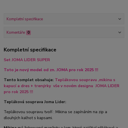
Kompletní specifikace
Komentáře
0
Kompletní specifikace
Set JOMA LIDER SUPER
Toto je nový model od zn. JOMA pro rok 2025 !!!
Tento komplet obsahuje:
Teplákovou soupravu ,mikinu s
kapucí a dres + trenýrky
vše v novém designu JOMA LIDER
pro rok 2025 !!!
Tepláková souprava Joma Lider:
Teplákovou soupravu tvoří : Mikina se zapínáním na zip a
dlouhých kalhot s kapsami.
Mikina
má žebrované manžety a lem, které zajišťují přiléhavé a