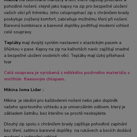
pohodlné nošení, stejně jako kapsy na zip pro bezpečné uložení
vašich věcí při tréninku. Jeho celopropínací zip s chráničem brady
poskytuje zvýšený komfort, zabraňuje možnému tření při nošení.
Barevná kombinace a barevné doplňky podtrhují moderní vzhled
celé soupravy.
Tepláky
mají dvojitý systém nastavení s elastickým pasem a
šňůrkou v pase. Kapsy na zip na kalhotách navíc zajišťují snadné
a bezpečné uložení osobních věcí. Tepláky mají úzký přilehavá
tvar
Celá souprava je vyrobená z měkkého podrného materiálu s
vnitřním fleesovým chlupem.
Mikina Joma Lider :
Mikina je ideální pro každodenní nošení nebo jako doplněk
vašeho sportovního vzhledu a je univerzálním oděvem, který je
základem šatníku, bez kterého se prostě neobejdete.
Dlouhý zip spolu s chráničem brady zajišťuje pohodlné zapínání
bez tření, zatímco barevné doplňky na rukávech a bocích dodává
moderní a jedinečný vzhled.