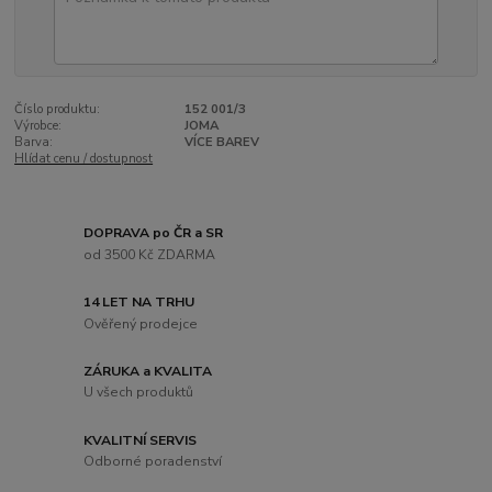
Číslo produktu:
152 001/3
Výrobce:
JOMA
Barva:
VÍCE BAREV
Hlídat cenu / dostupnost
DOPRAVA po ČR a SR
od 3500 Kč ZDARMA
14 LET NA TRHU
Ověřený prodejce
ZÁRUKA a KVALITA
U všech produktů
KVALITNÍ SERVIS
Odborné poradenství