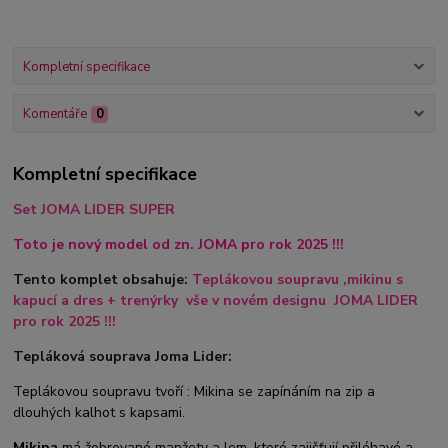
Kompletní specifikace
Komentáře
0
Kompletní specifikace
Set JOMA LIDER SUPER
Toto je nový model od zn. JOMA pro rok 2025 !!!
Tento komplet obsahuje:
Teplákovou soupravu ,mikinu s
kapucí a dres + trenýrky
vše v novém designu JOMA LIDER
pro rok 2025 !!!
Tepláková souprava Joma Lider:
Teplákovou soupravu tvoří : Mikina se zapínáním na zip a
dlouhých kalhot s kapsami.
Mikina
má žebrované manžety a lem, které zajišťují přiléhavé a