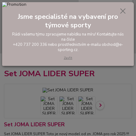
0
ks
tel: +420 737 200 336
CZK
za
0,00 Kč
Pondělí-Pátek: 8 - 17 hodin
Jsme specialisté na vybavení pro
týmové sporty
Menu
Rádi vašemu týmu zpracujeme nabídku na míru! Kontaktujte nás
na čísle
Hledat
+420 737 200 336 nebo prostřednictvím e-mailu obchod@e-
sporting.cz.
Zavřít
Úvod
FOTBAL
Hráčské sety a soupravy
Set JOMA LIDER SUPER
Set JOMA LIDER SUPER
Set JOMA LIDER SUPER
Set JOMA LIDER SUPER Toto je nový model od zn. JOMA pro rok 2025 !!!