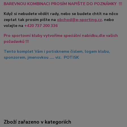
BAREVNOU KOMBINACI PROSÍM NAPIŠTE DO POZNÁMKY !!!
Když si nebudete vědět rady, nebo se budete chtít na něco
zeptat tak prosím pište na
obchod@e-sporting.cz
,
nebo
volejte na
+420
737 200 336
Pro sportovní kluby vytvoříme speciální nabídku,dle vašich
požadavků !!!
Tento komplet Vám i potiskneme číslem, logem klubu,
sponzorem, jmenovkou .... viz. POTISK
Zboží zařazeno v kategoriích