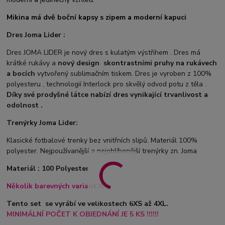
Mikina má dvě boční kapsy s zipem a moderní kapuci
Dres Joma Lider :
Dres JOMA LIDER je nový dres s kulatým výstřihem . Dres má
krátké rukávy a
nový design
s
kontrastními pruhy na rukávech
a bocích
vytvořený sublimačním tiskem. Dres je vyroben z 100%
polyesteru , technologií Interlock pro skvělý odvod potu z těla .
Díky své prodyšné látce nabízí dres vynikající trvanlivost a
odolnost .
Trenýrky Joma Lider:
Klasické fotbalové trenky bez vnitřních slipů. Materiál 100%
polyester. Nejpoužívanější a nejoblíbenější trenýrky zn. Joma
Materiál : 100 Polyester
Několik barevných variant !!!
Tento set se vyrábí ve velikostech 6XS až 4XL.
MINIMÁLNÍ POČET K OBJEDNÁNÍ JE 5 KS !!!!!!