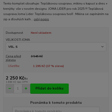
Tento komplet obsahuje: Teplákovou soupravu ,mikinu s kapucí a dres +
trenýrky vše v novém designu JOMA LIDER pro rok 2025 !!! Tepláková
souprava Joma Lider: Teplákovou soupravu tvoří : Mikina se zapínáním na
zip a dlouhých kalh...
celý popis
Dostupnost
Není skladem
VELIKOSTI JOMA
Cena před
3 545 Kč
slevou
Ušetříte
1 295 Kč (
37
% sleva)
2 250 Kč
/
ks
1 860 Kč
bez DPH
Přidat do košíku
Poznámka k tomuto produktu