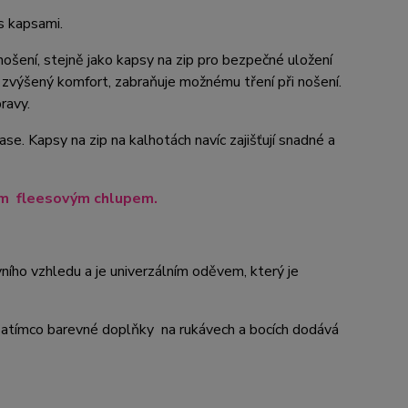
 s kapsami.
ošení, stejně jako kapsy na zip pro bezpečné uložení
je zvýšený komfort, zabraňuje možnému tření při nošení.
ravy.
e. Kapsy na zip na kalhotách navíc zajišťují snadné a
ním fleesovým chlupem.
ního vzhledu a je univerzálním oděvem, který je
, zatímco barevné doplňky na rukávech a bocích dodává