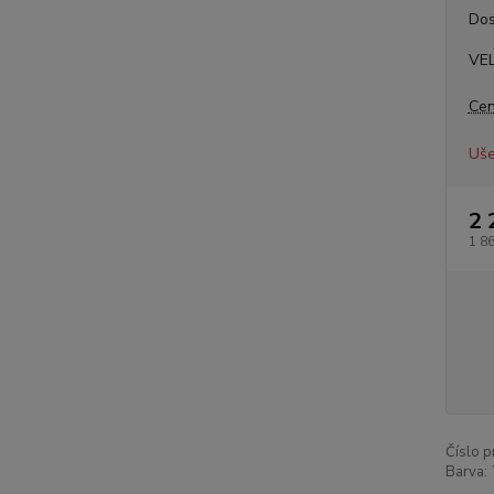
Dos
VE
Cen
Uše
2 
1 8
Číslo p
Barva: