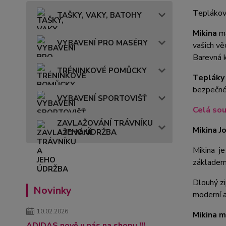
Teplákovo
TAŠKY, VAKY, BATOHY
Mikina
má
VYBAVENÍ PRO MASÉRY
vašich vě
Barevná k
TRÉNINKOVÉ POMŮCKY
Tepláky
bezpečné 
VYBAVENÍ SPORTOVIŠŤ
Celá sou
ZAVLAŽOVÁNÍ TRÁVNÍKU
Mikina J
A JEHO ÚDRŽBA
Mikina je
základem 
Dlouhý zi
Novinky
moderní a
10.02.2026
Mikina m
ADIDAS nově u nás na shopu !!!