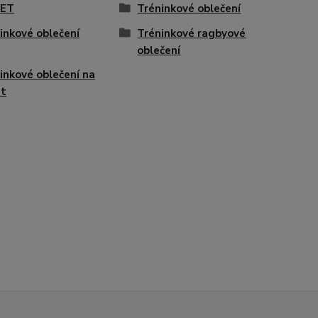
KET
Tréninkové oblečení
inkové oblečení
Tréninkové ragbyové
oblečení
inkové oblečení na
et