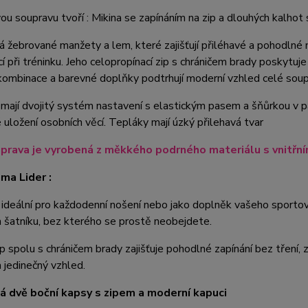
u soupravu tvoří : Mikina se zapínáním na zip a dlouhých kalhot
 žebrované manžety a lem, které zajišťují přiléhavé a pohodlné n
cí při tréninku. Jeho celopropínací zip s chráničem brady poskytu
ombinace a barevné doplňky podtrhují moderní vzhled celé soup
mají dvojitý systém nastavení s elastickým pasem a šňůrkou v pas
uložení osobních věcí. Tepláky mají úzký přilehavá tvar
prava je vyrobená z měkkého podrného materiálu s vnitř
oma Lider :
 ideální pro každodenní nošení nebo jako doplněk vašeho sportov
šatníku, bez kterého se prostě neobejdete.
p spolu s chráničem brady zajišťuje pohodlné zapínání bez tření
 jedinečný vzhled.
á dvě boční kapsy s zipem a moderní kapuci