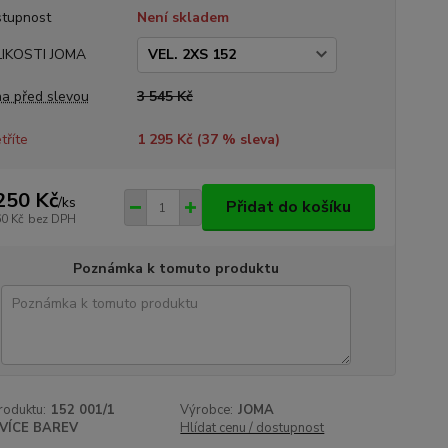
tupnost
Není skladem
LIKOSTI JOMA
a před slevou
3 545 Kč
tříte
1 295 Kč (
37
% sleva)
250 Kč
/
ks
Přidat do košíku
60 Kč
bez DPH
Poznámka k tomuto produktu
roduktu:
152 001/1
Výrobce:
JOMA
VÍCE BAREV
Hlídat cenu / dostupnost