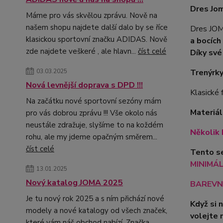
Dres Jom
Máme pro vás skvělou zprávu. Nově na
našem shopu najdete další dalo by se říce
Dres JOM
klasickou sportovní značku ADIDAS. Nově
a bocích
zde najdete veškeré , ale hlavn...
číst celé
Díky své
Trenýrky
03.03.2025
Nová levnější doprava s DPD !!!
Klasické 
Na začátku nové sportovní sezóny mám
Materiál
pro vás dobrou zprávu !!! Vše okolo nás
neustále zdražuje, slyšíme to na koždém
Několik 
rohu, ale my jdeme opačným směrem...
číst celé
Tento se
MINIMÁLN
13.01.2025
Nový katalog JOMA 2025
BAREVN
Je tu nový rok 2025 a s ním přichází nové
Když si 
modely a nové katalogy od všech značek,
volejte 
které vám náš obchod nabízí. Značka