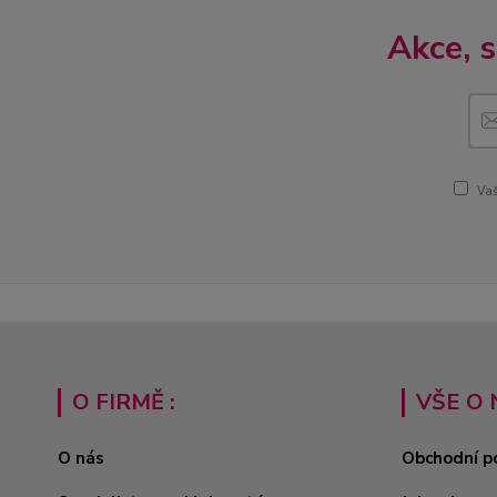
Akce, 
Vaš
O FIRMĚ :
VŠE O 
O nás
Obchodní p