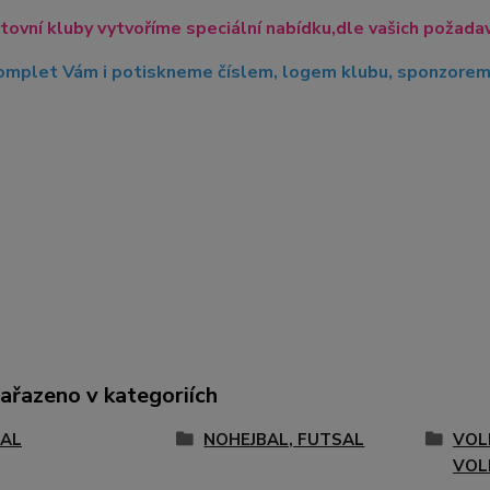
tovní kluby vytvoříme speciální nabídku,dle vašich požadavk
mplet Vám i potiskneme číslem, logem klubu, sponzorem, 
zařazeno v kategoriích
AL
NOHEJBAL, FUTSAL
VOL
VOL