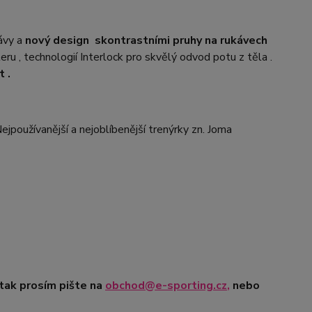
ávy a
nový design
s
kontrastními pruhy na rukávech
 , technologií Interlock pro skvělý odvod potu z těla .
t .
jpoužívanější a nejoblíbenější trenýrky zn. Joma
 tak prosím pište na
obchod@e-sporting.cz
,
nebo