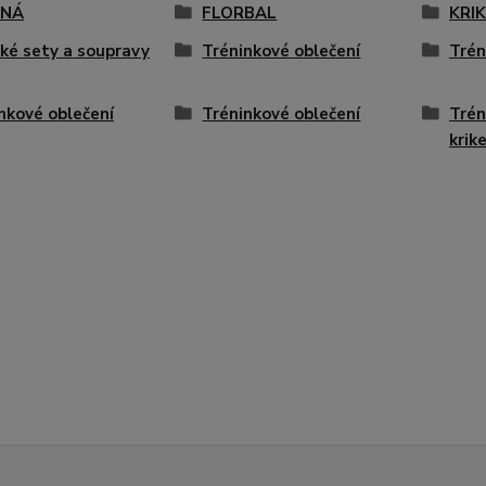
ENÁ
FLORBAL
KRI
ké sety a soupravy
Tréninkové oblečení
Trén
nkové oblečení
Tréninkové oblečení
Trén
krik