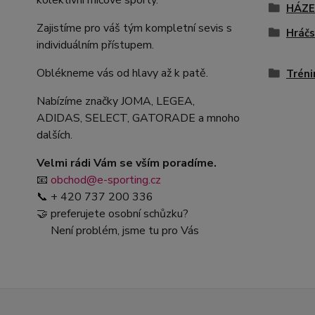
kolektivní míčové sporty.
HÁZ
Zajistíme pro váš tým kompletní sevis s
Hráčs
individuálním přístupem.
Oblékneme vás od hlavy až k patě.
Tréni
Nabízíme značky JOMA, LEGEA,
ADIDAS, SELECT, GATORADE a mnoho
dalších.
Velmi rádi Vám se vším poradíme.
📧
obchod@e-sporting.cz
📞 + 420 737 200 336
🤝 preferujete osobní schůzku?
Není problém, jsme tu pro Vás