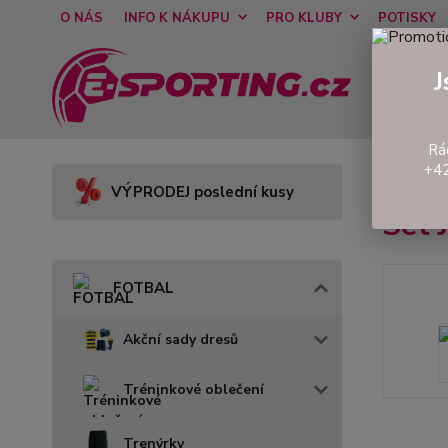
O NÁS
INFO K NÁKUPU
PRO KLUBY
POTISKY
J
Rá
+42
Úvod
VÝPRODEJ poslední kusy
Set
FOTBAL
Akční sady dresů
Tréninkové oblečení
Trenýrky