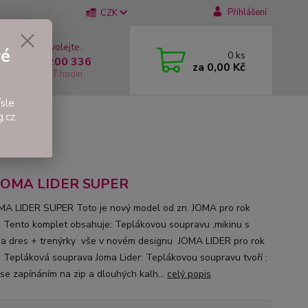
Přihlášení
CZK
 si rady? Zavolejte.
vé
0
ks
 +420 737 200 336
za
0,00 Kč
í-Pátek: 8 - 17 hodin
sle
.cz.
 JOMA LIDER SUPER
MA LIDER SUPER Toto je nový model od zn. JOMA pro rok
!! Tento komplet obsahuje: Teplákovou soupravu ,mikinu s
 a dres + trenýrky vše v novém designu JOMA LIDER pro rok
!! Tepláková souprava Joma Lider: Teplákovou soupravu tvoří :
 se zapínáním na zip a dlouhých kalh...
celý popis