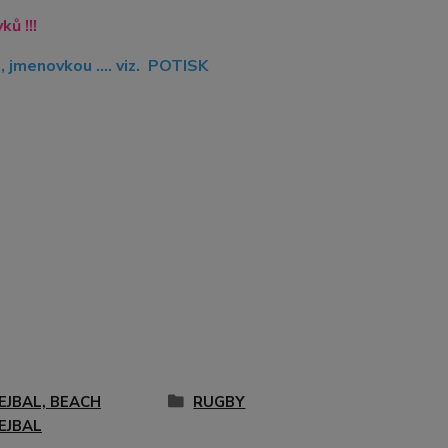
ů !!!
jmenovkou .... viz. POTISK
EJBAL, BEACH
RUGBY
EJBAL