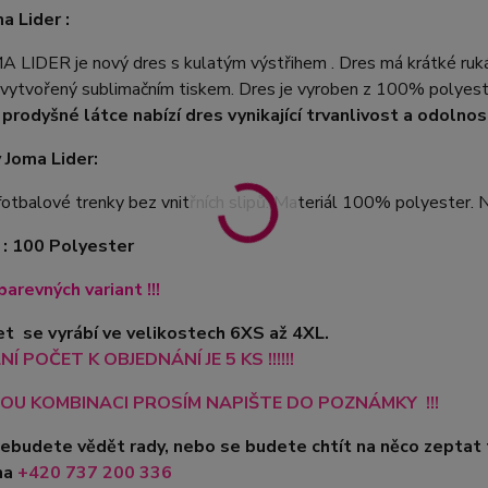
a Lider :
A LIDER je nový dres s kulatým výstřihem . Dres má krátké ruk
vytvořený sublimačním tiskem. Dres je vyroben z 100% polyesteru
 prodyšné látce nabízí dres vynikající trvanlivost a odolnos
 Joma Lider:
fotbalové trenky bez vnitřních slipů. Materiál 100% polyester. Ne
 : 100 Polyester
barevných variant !!!
t se vyrábí ve velikostech 6XS až 4XL.
Í POČET K OBJEDNÁNÍ JE 5 KS !!!!!!
OU KOMBINACI PROSÍM NAPIŠTE DO POZNÁMKY !!!
nebudete vědět rady, nebo se budete chtít na něco zeptat
na
+420
737 200 336