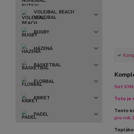
VOLEJBAL, BEACH
VOLEJBAL
RUGBY
HÁZENÁ
Kompl
BASKETBAL
Komple
FLORBAL
Set JOM
KRIKET
Toto je 
Tento k
PADEL
pro rok 2
Teplákov