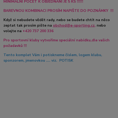
MINIMÁLNÍ POČET K OBJEDNÁNÍ JE 5 KS !!!!!!
BAREVNOU KOMBINACI PROSÍM NAPIŠTE DO POZNÁMKY !!!
Když si nebudete vědět rady, nebo se budete chtít na něco
zeptat tak prosím pište na
obchod@e-sporting.cz
,
nebo
volejte na
+420
737 200 336
Pro sportovní kluby vytvoříme speciální nabídku,dle vašich
požadavků !!!
Tento komplet Vám i potiskneme číslem, logem klubu,
sponzorem, jmenovkou .... viz. POTISK