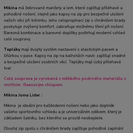
Mikina
má žebrované manžety a lem, které zajišťují přiléhavé a
pohodlné nošení, stejně jako kapsy na zip pro bezpečné uložení
vašich věcí při tréninku. Jeho celopropínací zip s chráničem brady
poskytuje zvýšený komfort, zabraňuje možnému tření při nošení.
Barevná kombinace a barevné doplňky podtrhují moderní vzhled
celé soupravy.
Tepláky
mají dvojitý systém nastavení s elastickým pasem a
šňůrkou v pase. Kapsy na zip na kalhotách navíc zajišťují snadné
a bezpečné uložení osobních věcí. Tepláky mají úzký přilehavá
tvar
Celá souprava je vyrobená z měkkého podrného materiálu s
vnitřním fleesovým chlupem.
Mikina Joma Lider :
Mikina je ideální pro každodenní nošení nebo jako doplněk
vašeho sportovního vzhledu a je univerzálním oděvem, který je
základem šatníku, bez kterého se prostě neobejdete.
Dlouhý zip spolu s chráničem brady zajišťuje pohodlné zapínání