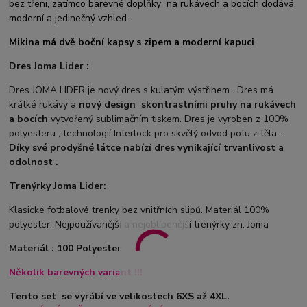
bez tření, zatímco barevné doplňky na rukávech a bocích dodává
moderní a jedinečný vzhled.
Mikina má dvě boční kapsy s zipem a moderní kapuci
Dres Joma Lider :
Dres JOMA LIDER je nový dres s kulatým výstřihem . Dres má
krátké rukávy a
nový design
s
kontrastními pruhy na rukávech
a bocích
vytvořený sublimačním tiskem. Dres je vyroben z 100%
polyesteru , technologií Interlock pro skvělý odvod potu z těla .
Díky své prodyšné látce nabízí dres vynikající trvanlivost a
odolnost .
Trenýrky Joma Lider:
Klasické fotbalové trenky bez vnitřních slipů. Materiál 100%
polyester. Nejpoužívanější a nejoblíbenější trenýrky zn. Joma
Materiál : 100 Polyester
Několik barevných variant !!!
Tento set se vyrábí ve velikostech 6XS až 4XL.