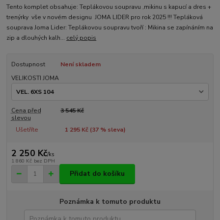
Tento komplet obsahuje: Teplákovou soupravu ,mikinu s kapucí a dres +
trenýrky vše v novém designu JOMA LIDER pro rok 2025 !!! Tepláková
souprava Joma Lider: Teplákovou soupravu tvoří : Mikina se zapínáním na
zip a dlouhých kalh...
celý popis
Dostupnost
Není skladem
VELIKOSTI JOMA
Cena před
3 545 Kč
slevou
Ušetříte
1 295 Kč (
37
% sleva)
2 250 Kč
/
ks
1 860 Kč
bez DPH
Přidat do košíku
Poznámka k tomuto produktu