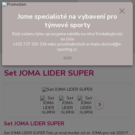
0
ks
tel: +420 737 200 336
CZK
za
0,00 Kč
Pondělí-Pátek: 8 - 17 hodin
Jsme specialisté na vybavení pro
týmové sporty
Menu
Rádi vašemu týmu zpracujeme nabídku na míru! Kontaktujte nás
na čísle
Hledat
+420 737 200 336 nebo prostřednictvím e-mailu obchod@e-
sporting.cz.
Zavřít
Úvod
FOTBAL
Hráčské sety a soupravy
Set JOMA LIDER SUPER
Set JOMA LIDER SUPER
Set JOMA LIDER SUPER
Set JOMA LIDER SUPER Toto je nový model od zn. JOMA pro rok 2025 !!!