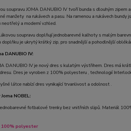
ou soupravu JOMA DANUBIO IV tvoří bunda s dlouhým zipem a 
né manžety na rukávech a pasu. Na ramenou a rukávech bundy js
 neotřelý a moderní vzhled.
lákovou soupravu doplňují jednobarevné kalhoty s malým barevn
doplňku je ukrytý krátký zip, pro snadnější a pohodlnější obléká
ma DANUBIO
IV
:
A DANUBIO IV je nový dres s kulatým výstřihem. Dres má krátk
dresu. Dres je vyroben z 100% polyesteru , technologií Interlock
yšné látce nabízí dres vynikající trvanlivost a odolnost .
y Joma NOBEL:
jednobarevné fotbalové trenky bez vnitřních slipů. Materiál 100%
l 100% polyester