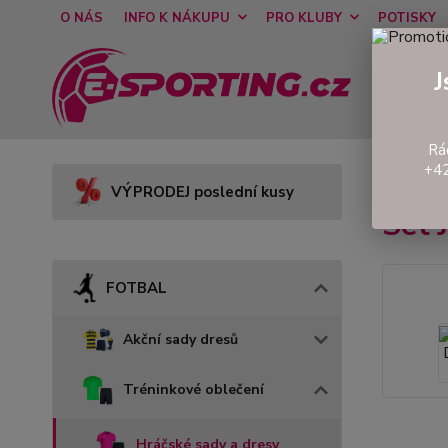
O NÁS
INFO K NÁKUPU
PRO KLUBY
POTISKY
J
Rá
+42
Úvod
VÝPRODEJ poslední kusy
Set
FOTBAL
Akční sady dresů
Tréninkové oblečení
Hráčské sady a dresy