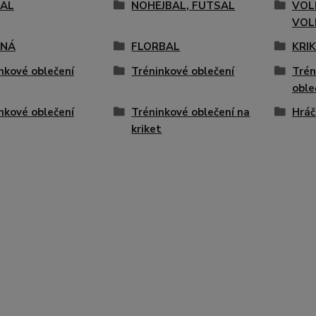
AL
NOHEJBAL, FUTSAL
VOL
VOL
ENÁ
FLORBAL
KRI
nkové oblečení
Tréninkové oblečení
Trén
oble
nkové oblečení
Tréninkové oblečení na
Hráč
kriket