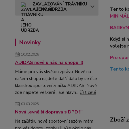
ZAVLAŽOVÁNÍ TRÁVNÍKU
Tento ko
A JEHO ÚDRŽBA
MINIMÁLN
BAREVN
Když si 
Novinky
volejte 
10.02.2026
Pro spor
ADIDAS nově u nás na shopu !!!
Tento ko
Máme pro vás skvělou zprávu. Nově na
našem shopu najdete další dalo by se říce
klasickou sportovní značku ADIDAS. Nově
zde najdete veškeré , ale hlavn...
číst celé
03.03.2025
Nová levnější doprava s DPD !!!
Zboží 
Na začátku nové sportovní sezóny mám
pro vás dobrou zprávu !!! Vše okolo nás