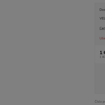
Dos
VE
Cen
Uše
1 
1 4
Číslo p