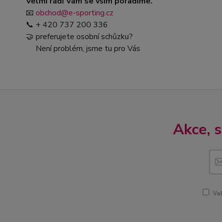
Velmi rádi Vám se vším poradíme.
📧
obchod@e-sporting.cz
📞 + 420 737 200 336
🤝 preferujete osobní schůzku?
Není problém, jsme tu pro Vás
Akce, 
Vaš