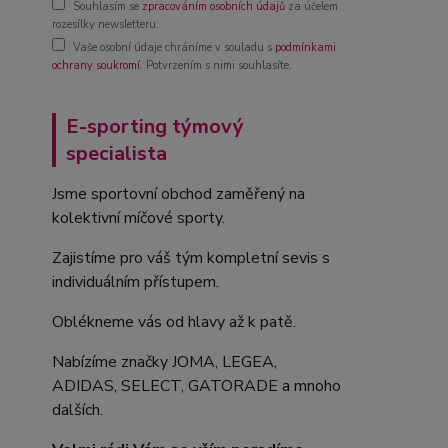
Souhlasím se
zpracováním osobních údajů
za účelem
rozesílky newsletteru.
Vaše osobní údaje chráníme v souladu s
podmínkami
ochrany soukromí
. Potvrzením s nimi souhlasíte.
E-sporting týmový
specialista
Jsme sportovní obchod zaměřený na
kolektivní míčové sporty.
Zajistíme pro váš tým kompletní sevis s
individuálním přístupem.
Oblékneme vás od hlavy až k patě.
Nabízíme značky JOMA, LEGEA,
ADIDAS, SELECT, GATORADE a mnoho
dalších.