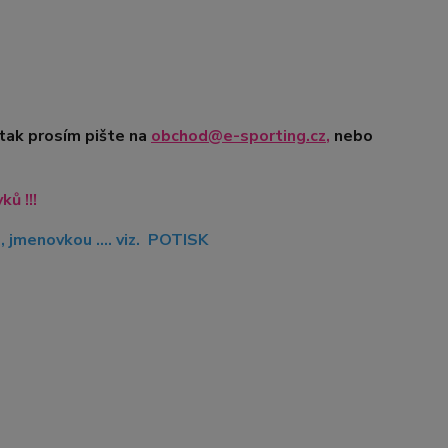
 tak prosím pište na
obchod@e-sporting.cz
,
nebo
ů !!!
jmenovkou .... viz. POTISK