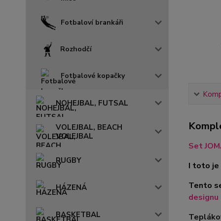
Fotbaloví brankáři
Rozhodčí
Fotbalové kopačky
Kompl
NOHEJBAL, FUTSAL
Komple
VOLEJBAL, BEACH
VOLEJBAL
Set JOM
RUGBY
I toto 
Tento se
HÁZENÁ
designu 
BASKETBAL
Tepláko