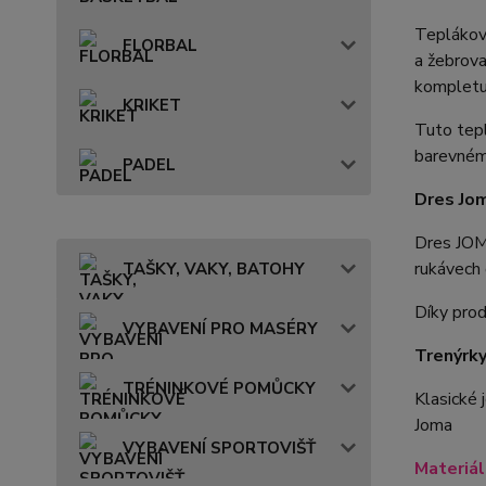
Teplákov
FLORBAL
a žebrova
kompletu
KRIKET
Tuto tep
barevném 
PADEL
Dres Jo
Dres JOM
rukávech 
TAŠKY, VAKY, BATOHY
Díky prod
VYBAVENÍ PRO MASÉRY
Trenýrk
TRÉNINKOVÉ POMŮCKY
Klasické 
Joma
VYBAVENÍ SPORTOVIŠŤ
Materiá