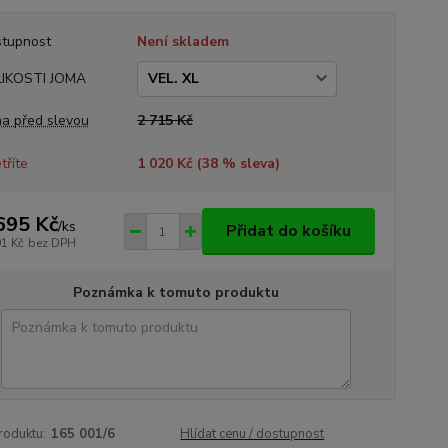
tupnost
Není skladem
LIKOSTI JOMA
a před slevou
2 715 Kč
tříte
1 020 Kč (
38
% sleva)
695 Kč
/
ks
Přidat do košíku
01 Kč
bez DPH
Poznámka k tomuto produktu
roduktu:
165 001/6
Hlídat cenu / dostupnost