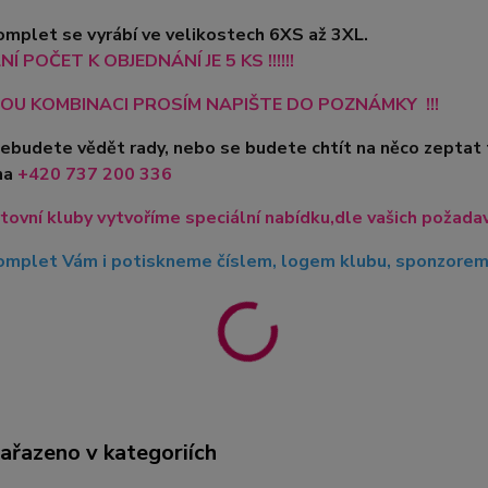
mplet se vyrábí ve velikostech 6XS až 3XL.
Í POČET K OBJEDNÁNÍ JE 5 KS !!!!!!
OU KOMBINACI PROSÍM NAPIŠTE DO POZNÁMKY !!!
nebudete vědět rady, nebo se budete chtít na něco zeptat
na
+420
737 200 336
tovní kluby vytvoříme speciální nabídku,dle vašich požadavk
mplet Vám i potiskneme číslem, logem klubu, sponzorem, 
zařazeno v kategoriích