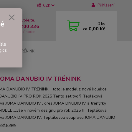
Přihlášení
CZK
 si rady? Zavolejte.
vé
0
ks
 +420 737 200 336
za
0,00 Kč
í-Pátek: 8 - 17 hodin
sle
.cz.
ANUBIO IV TRÉNINK
 JOMA DANUBIO IV TRÉNINK
MA DANUBIO IV TRÉNINK I toto je model z nové kolekce
ANUBIO IV PRO ROK 2025 Tento set tvoří: Tepláková
va JOMA DANUBIO IV , dres JOMA DNUBIO IV a trenýrky
OBEL ....vše v novém designu pro rok 2025 !!! Tepláková
ava JOMA DANUBIO IV: Teplákovou soupravu JOMA DANUBIO
elý popis