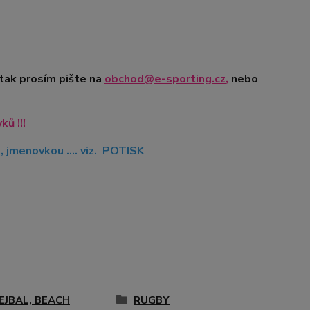
 tak prosím pište na
obchod@e-sporting.cz
,
nebo
ů !!!
jmenovkou .... viz. POTISK
EJBAL, BEACH
RUGBY