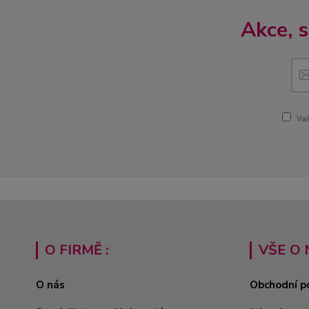
Akce, 
Vaš
O FIRMĚ :
VŠE O 
O nás
Obchodní p