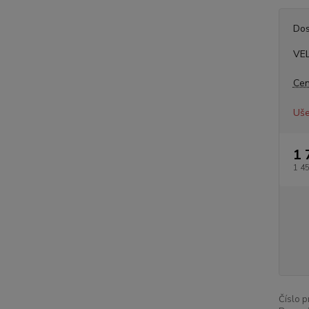
Dos
VE
Cen
Uše
1 
1 4
Číslo p