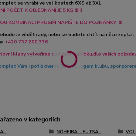
mplet se vyrábí ve velikostech 6XS až 3XL.
Í POČET K OBJEDNÁNÍ JE 5 KS !!!!!!
OU KOMBINACI PROSÍM NAPIŠTE DO POZNÁMKY !!!
nebudete vědět rady, nebo se budete chtít na něco zeptat
na
+420
737 200 336
tovní kluby vytvoříme speciální nabídku,dle vašich požadavk
mplet Vám i potiskneme číslem, logem klubu, sponzorem, 
zařazeno v kategoriích
AL
NOHEJBAL, FUTSAL
VOL