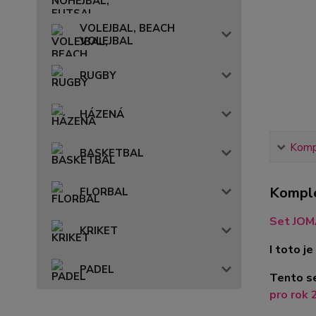
VOLEJBAL, BEACH
VOLEJBAL
RUGBY
HÁZENÁ
Kompl
BASKETBAL
Komple
FLORBAL
Set JOM
KRIKET
I toto 
PADEL
Tento se
pro rok 2