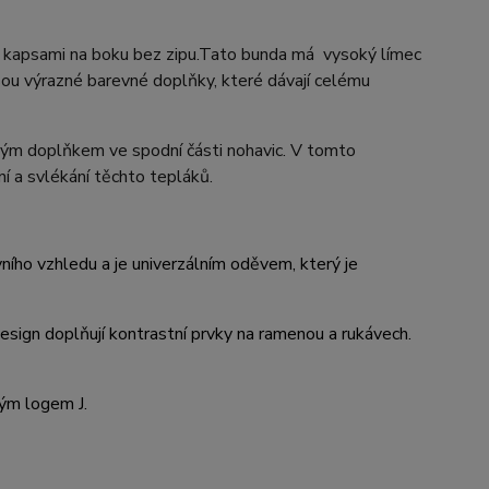
kapsami na boku bez zipu.Tato bunda má vysoký límec
ou výrazné barevné doplňky, které dávají celému
ým doplňkem ve spodní části nohavic. V tomto
ní a svlékání těchto tepláků.
ního vzhledu a je univerzálním oděvem, který je
sign doplňují kontrastní prvky
na ramenou a rukávech.
kým logem J.