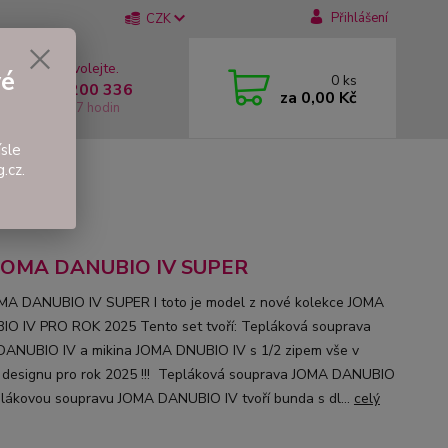
Přihlášení
CZK
 si rady? Zavolejte.
vé
0
ks
 +420 737 200 336
za
0,00 Kč
í-Pátek: 8 - 17 hodin
sle
.cz.
 JOMA DANUBIO IV SUPER
MA DANUBIO IV SUPER I toto je model z nové kolekce JOMA
O IV PRO ROK 2025 Tento set tvoří: Tepláková souprava
ANUBIO IV a mikina JOMA DNUBIO IV s 1/2 zipem vše v
designu pro rok 2025 !!! Tepláková souprava JOMA DANUBIO
plákovou soupravu JOMA DANUBIO IV tvoří bunda s dl...
celý