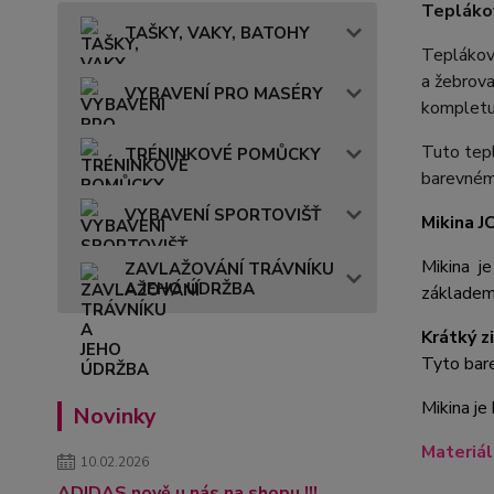
Tepláko
TAŠKY, VAKY, BATOHY
Teplákov
a žebrova
VYBAVENÍ PRO MASÉRY
kompletu
Tuto tep
TRÉNINKOVÉ POMŮCKY
barevném 
VYBAVENÍ SPORTOVIŠŤ
Mikina 
Mikina je
ZAVLAŽOVÁNÍ TRÁVNÍKU
A JEHO ÚDRŽBA
základem 
Krátký z
Tyto bar
Mikina je
Novinky
Materiá
10.02.2026
ADIDAS nově u nás na shopu !!!