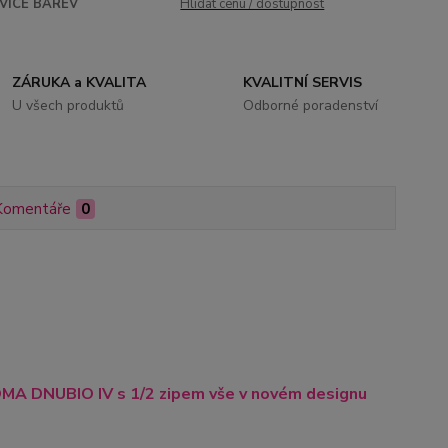
VÍCE BAREV
Hlídat cenu / dostupnost
ZÁRUKA a KVALITA
KVALITNÍ SERVIS
U všech produktů
Odborné poradenství
Komentáře
0
OMA DNUBIO IV s 1/2 zipem
vše v novém designu