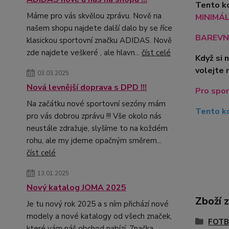
Tento ko
Máme pro vás skvělou zprávu. Nově na
MINIMÁLN
našem shopu najdete další dalo by se říce
BAREVN
klasickou sportovní značku ADIDAS. Nově
zde najdete veškeré , ale hlavn...
číst celé
Když si 
volejte 
03.03.2025
Nová levnější doprava s DPD !!!
Pro spor
Na začátku nové sportovní sezóny mám
Tento ko
pro vás dobrou zprávu !!! Vše okolo nás
neustále zdražuje, slyšíme to na koždém
rohu, ale my jdeme opačným směrem...
číst celé
13.01.2025
Nový katalog JOMA 2025
Zboží 
Je tu nový rok 2025 a s ním přichází nové
modely a nové katalogy od všech značek,
FOTB
které vám náš obchod nabízí. Značka