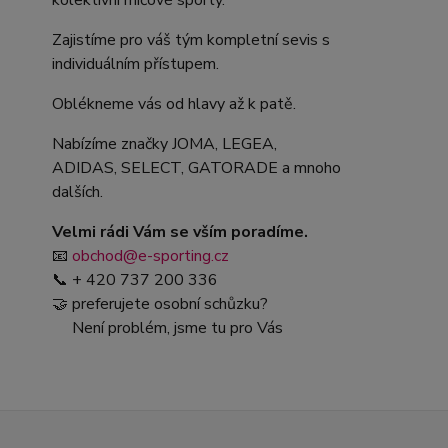
kolektivní míčové sporty.
Zajistíme pro váš tým kompletní sevis s
individuálním přístupem.
Oblékneme vás od hlavy až k patě.
Nabízíme značky JOMA, LEGEA,
ADIDAS, SELECT, GATORADE a mnoho
dalších.
Velmi rádi Vám se vším poradíme.
📧
obchod@e-sporting.cz
📞 + 420 737 200 336
🤝 preferujete osobní schůzku?
Není problém, jsme tu pro Vás