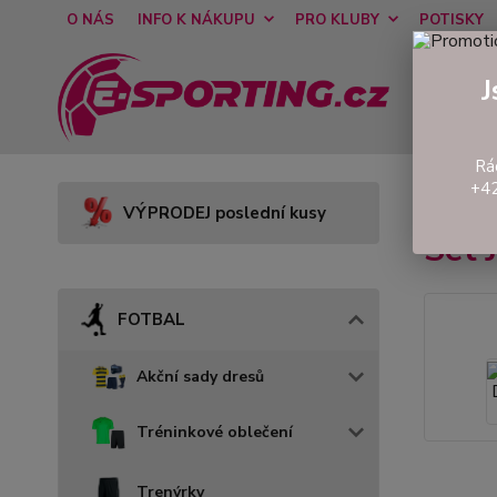
O NÁS
INFO K NÁKUPU
PRO KLUBY
POTISKY
J
Rá
+42
Úvod
VÝPRODEJ poslední kusy
Set
FOTBAL
Akční sady dresů
Tréninkové oblečení
Trenýrky