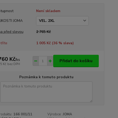
tupnost
Není skladem
LIKOSTI JOMA
a před slevou
2 765 Kč
tříte
1 005 Kč (
36
% sleva)
760 Kč
/
ks
Přidat do košíku
55 Kč
bez DPH
Poznámka k tomuto produktu
roduktu:
166 001/11
Výrobce:
JOMA