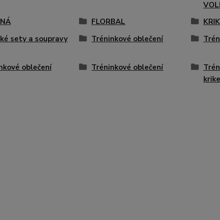
VOL
ENÁ
FLORBAL
KRI
ké sety a soupravy
Tréninkové oblečení
Trén
nkové oblečení
Tréninkové oblečení
Trén
krik