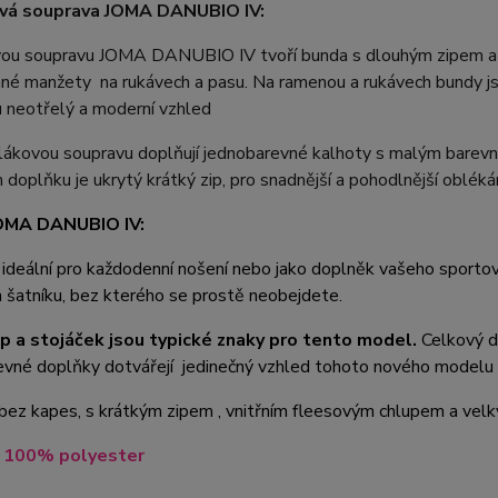
vá souprava JOMA DANUBIO IV:
ou soupravu JOMA DANUBIO IV tvoří bunda s dlouhým zipem a 
né manžety na rukávech a pasu. Na ramenou a rukávech bundy js
 neotřelý a moderní vzhled
lákovou soupravu doplňují jednobarevné kalhoty s malým barevn
doplňku je ukrytý krátký zip, pro snadnější a pohodlnější obléká
JOMA DANUBIO IV:
 ideální pro každodenní nošení nebo jako doplněk vašeho sportov
šatníku, bez kterého se prostě neobejdete.
ip a stojáček jsou typické znaky pro tento model.
Celkový de
evné doplňky dotvářejí jedinečný vzhled tohoto nového modelu
 bez kapes, s krátkým zipem , vnitřním fleesovým chlupem a vel
l 100% polyester