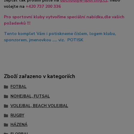
zeptat tak prosím pište na
obchod@e-sporting.cz
,
nebo
volejte na
+420
737 200 336
Pro sportovní kluby vytvoříme speciální nabídku,dle vašich
požadavků !!!
Tento komplet Vám i potiskneme číslem, logem klubu,
sponzorem, jmenovkou .... viz. POTISK
Zboží zařazeno v kategoriích
FOTBAL
NOHEJBAL, FUTSAL
VOLEJBAL, BEACH VOLEJBAL
RUGBY
HÁZENÁ