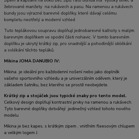
zipem a kapsami na boku bez zipu.Tato bunda má vysoký límec a
žebrované manžety na rukávech a pasu. Na ramenou a rukávech
bundy jsou výrazné barevné doplňky, které dávají celému
kompletu neotřelý a moderní vzhled
Tuto teplákovou soupravu doplňují jednobarevné kalhoty s malým
barevným doplňkem ve spodní části nohavic. V tomto barevném
doplňku je ukrytý krátký zip, pro snadnější a pohodlnější oblékání
a svlékání těchto tepláků.
Mikina JOMA DANUBIO IV:
Mikina je ideální pro každodenní nošení nebo jako doplněk
vašeho sportovního vzhledu a je univerzálním oděvem, který je
základem šatníku, bez kterého se prostě neobejdete.
Krátký zip a stojáček jsou typické znaky pro tento model.
Celkový design doplňují kontrastní prvky
na ramenou a rukávech.
Tyto barevné doplňky dotvářejí jedinečný vzhled tohoto nového
modelu
Mikina je bez kapes, s krátkým zipem , vnitřním fleesovým chlupem
a velkým logem J.