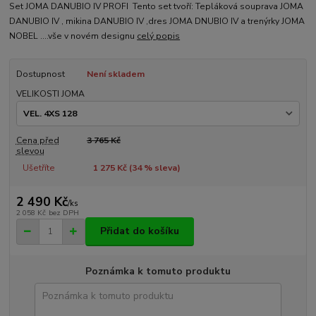
Set JOMA DANUBIO IV PROFI Tento set tvoří: Tepláková souprava JOMA
DANUBIO IV , mikina DANUBIO IV ,dres JOMA DNUBIO IV a trenýrky JOMA
NOBEL ....vše v novém designu
celý popis
Dostupnost
Není skladem
VELIKOSTI JOMA
Cena před
3 765 Kč
slevou
Ušetříte
1 275 Kč (
34
% sleva)
2 490 Kč
/
ks
2 058 Kč
bez DPH
Přidat do košíku
Poznámka k tomuto produktu