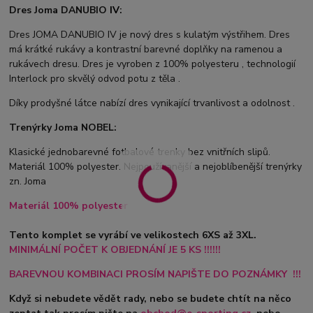
Dres Joma DANUBIO
IV
:
Dres JOMA DANUBIO IV je nový dres s kulatým výstřihem. Dres
má krátké rukávy a kontrastní barevné doplňky na ramenou a
rukávech dresu. Dres je vyroben z 100% polyesteru , technologií
Interlock pro skvělý odvod potu z těla .
Díky prodyšné látce nabízí dres vynikající trvanlivost a odolnost .
Trenýrky Joma NOBEL:
Klasické jednobarevné fotbalové trenky bez vnitřních slipů.
Materiál 100% polyester. Nejpoužívanější a nejoblíbenější trenýrky
zn. Joma
Materiál 100% polyester
Tento komplet se vyrábí ve velikostech 6XS až 3XL.
MINIMÁLNÍ POČET K OBJEDNÁNÍ JE 5 KS !!!!!!
BAREVNOU KOMBINACI PROSÍM NAPIŠTE DO POZNÁMKY !!!
Když si nebudete vědět rady, nebo se budete chtít na něco