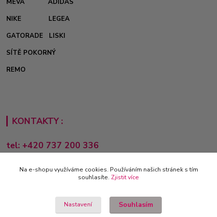
MEVA
ADIDAS
NIKE
LEGEA
GATORADE
LISKI
SÍTĚ POKORNÝ
REMO
KONTAKTY :
tel: +420 737 200 336
Pondělí-Pátek: 8 - 17 hodin
Na e-shopu využíváme cookies. Používáním našich stránek s tím
obchod@e-sporting.cz
souhlasíte.
Zjistit více
Souhlasím
Nastavení