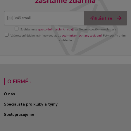
zasíláme zdarma
Přihlásit se
Souhlasím se
zpracováním osobních údajů
za účelem rozesílky newsletteru.
Vaše osobní údaje chráníme v souladu s
podmínkami ochrany soukromí
. Potvrzením s nimi
souhlasíte.
O FIRMĚ :
O nás
Specialista pro kluby a týmy
Spolupracujeme