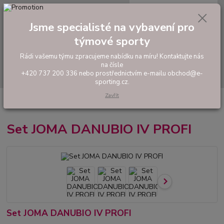
0
ks
tel: +420 737 200 336
CZK
za
0,00 Kč
Pondělí-Pátek: 8 - 17 hodin
Jsme specialisté na vybavení pro
týmové sporty
Menu
Rádi vašemu týmu zpracujeme nabídku na míru! Kontaktujte nás
na čísle
Hledat
+420 737 200 336 nebo prostřednictvím e-mailu obchod@e-
sporting.cz.
Zavřít
Úvod
FOTBAL
Hráčské sety a soupravy
Set JOMA DANUBIO IV
PROFI
Set JOMA DANUBIO IV PROFI
Set JOMA DANUBIO IV PROFI