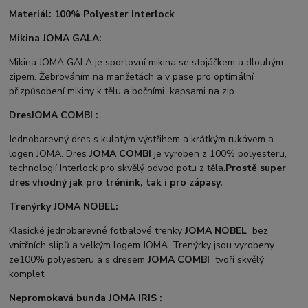
Materiál: 100% Polyester Interlock
Mikina JOMA GALA:
Mikina JOMA GALA je sportovní mikina se stojáčkem a dlouhým
zipem. Žebrováním na manžetách a v pase pro optimální
přizpůsobení mikiny k tělu a bočními kapsami na zip.
Dres
JOMA COMBI :
Jednobarevný dres s kulatým výstřihem a krátkým rukávem a
logen JOMA. Dres
JOMA COMBI
je vyroben z 100% polyesteru,
technologií Interlock pro skvělý odvod potu z těla.
Prostě super
dres vhodný jak pro trénink, tak i pro zápasy.
Trenýrky JOMA NOBEL:
Klasické jednobarevné fotbalové trenky
JOMA NOBEL
bez
vnitřních slipů a velkým logem JOMA. Trenýrky jsou vyrobeny
ze100% polyesteru a s dresem
JOMA COMBI
tvoří skvělý
komplet.
Nepromokavá bunda JOMA IRIS :