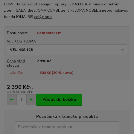
COMBI Tento set obsahuje : Tepláky JOMA ELBA, mikina s dlouhým
zipem GALA, dres JOMA COMBI, trenýrky JOMA NOBEL a nepromokavou
bundu JOMA IRIS
celý popis
Dostupnost
Není skladem
VELIKOSTI JOMA
Cena před
2 990 Kč
slevou
Ušetříte
600 Kč (
20
% sleva)
2 390 Kč
/
ks
1 975 Kč
bez DPH
Přidat do košíku
Poznámka k tomuto produktu