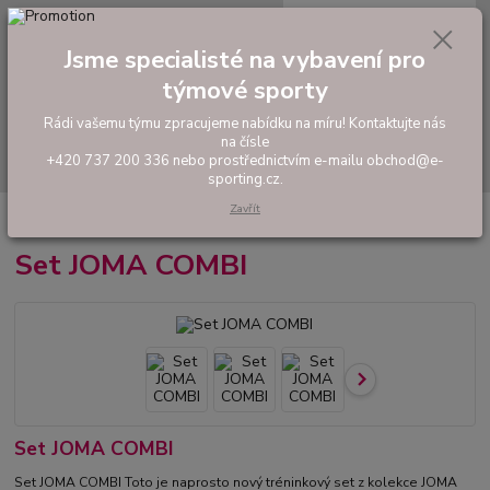
0
ks
tel: +420 737 200 336
CZK
za
0,00 Kč
Pondělí-Pátek: 8 - 17 hodin
Jsme specialisté na vybavení pro
týmové sporty
Menu
Rádi vašemu týmu zpracujeme nabídku na míru! Kontaktujte nás
na čísle
Hledat
+420 737 200 336 nebo prostřednictvím e-mailu obchod@e-
sporting.cz.
Zavřít
Úvod
FOTBAL
Hráčské sety a soupravy
Set JOMA COMBI
Set JOMA COMBI
Set JOMA COMBI
Set JOMA COMBI Toto je naprosto nový tréninkový set z kolekce JOMA