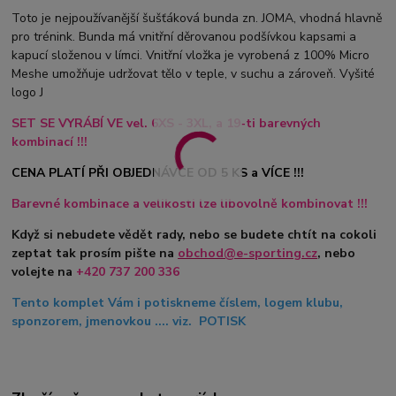
Toto je nejpoužívanější šušťáková bunda zn. JOMA, vhodná hlavně
pro trénink. Bunda má vnitřní děrovanou podšívkou kapsami a
kapucí složenou v límci. Vnitřní vložka je vyrobená z 100% Micro
Meshe umožňuje udržovat tělo v teple, v suchu a zároveň. Vyšité
logo J
SET SE VYRÁBÍ VE vel. 6XS - 3XL, a 19-ti barevných
kombinací !!!
CENA PLATÍ PŘI OBJEDNÁVCE OD 5 KS a VÍCE !!!
Barevné kombinace a velikosti lze libovolně kombinovat !!!
Když si nebudete vědět rady, nebo se budete chtít na cokoli
zeptat tak prosím pište na
obchod@e-sporting.cz
, nebo
volejte na
+420 737 200 336
Tento komplet Vám i potiskneme číslem, logem klubu,
sponzorem, jmenovkou .... viz. POTISK