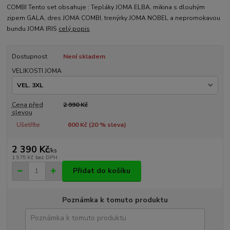
COMBI Tento set obsahuje : Tepláky JOMA ELBA, mikina s dlouhým
zipem GALA, dres JOMA COMBI, trenýrky JOMA NOBEL a nepromokavou
bundu JOMA IRIS
celý popis
Dostupnost
Není skladem
VELIKOSTI JOMA
Cena před
2 990 Kč
slevou
Ušetříte
600 Kč (
20
% sleva)
2 390 Kč
/
ks
1 975 Kč
bez DPH
Přidat do košíku
Poznámka k tomuto produktu