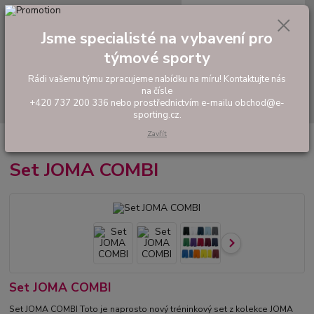
0
ks
tel: +420 737 200 336
CZK
za
0,00 Kč
Pondělí-Pátek: 8 - 17 hodin
Jsme specialisté na vybavení pro
týmové sporty
Menu
Rádi vašemu týmu zpracujeme nabídku na míru! Kontaktujte nás
na čísle
Hledat
+420 737 200 336 nebo prostřednictvím e-mailu obchod@e-
sporting.cz.
Zavřít
Úvod
FOTBAL
Hráčské sety a soupravy
Set JOMA COMBI
Set JOMA COMBI
Set JOMA COMBI
Set JOMA COMBI Toto je naprosto nový tréninkový set z kolekce JOMA