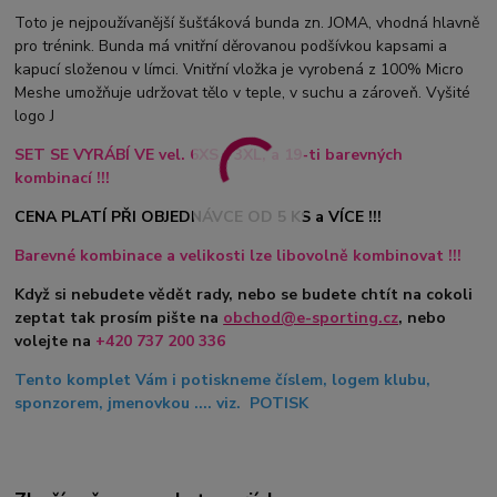
Toto je nejpoužívanější šušťáková bunda zn. JOMA, vhodná hlavně
pro trénink. Bunda má vnitřní děrovanou podšívkou kapsami a
kapucí složenou v límci. Vnitřní vložka je vyrobená z 100% Micro
Meshe umožňuje udržovat tělo v teple, v suchu a zároveň. Vyšité
logo J
SET SE VYRÁBÍ VE vel. 6XS - 3XL, a 19-ti barevných
kombinací !!!
CENA PLATÍ PŘI OBJEDNÁVCE OD 5 KS a VÍCE !!!
Barevné kombinace a velikosti lze libovolně kombinovat !!!
Když si nebudete vědět rady, nebo se budete chtít na cokoli
zeptat tak prosím pište na
obchod@e-sporting.cz
, nebo
volejte na
+420 737 200 336
Tento komplet Vám i potiskneme číslem, logem klubu,
sponzorem, jmenovkou .... viz. POTISK