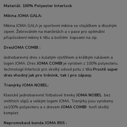
Materiál: 100% Polyester Interlock
Mikina JOMA GALA:
Mikina JOMA GALA je sportovní mikina se stojáčkem a dlouhým
zipem. Žebrováním na manžetách a v pase pro optimální
přizpůsobení mikiny k tělu a bočními kapsami na zip.
Dres
JOMA COMBI :
Jednobarevný dres s kulatým výstřihem a krátkým rukávem a
logen JOMA. Dres
JOMA COMBI
je vyroben z 100% polyesteru,
technologií Interlock pro skvělý odvod potu z těla.
Prostě super
dres vhodný jak pro trénink, tak i pro zápasy.
Trenýrky JOMA NOBEL:
Klasické jednobarevné fotbalové trenky
JOMA NOBEL
bez
vnitřních slipů a velkým logem JOMA. Trenýrky jsou vyrobeny
ze100% polyesteru a s dresem
JOMA COMBI
tvoří skvělý
komplet.
Nepromokavá bunda JOMA IRIS :