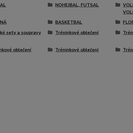
AL
NOHEJBAL, FUTSAL
VOL
VOL
ENÁ
BASKETBAL
FLO
ké sety a soupravy
Tréninkové oblečení
Trén
nkové oblečení
Tréninkové oblečení
Trén