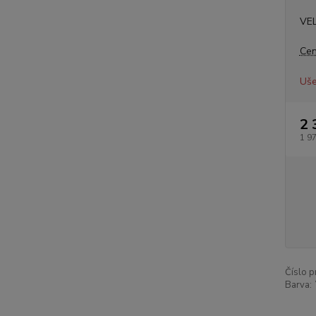
VE
Cen
Uše
2 
1 9
Číslo p
Barva: