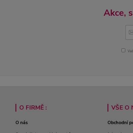
Akce, 
Vaš
O FIRMĚ :
VŠE O 
O nás
Obchodní p