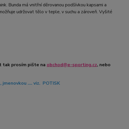
nink. Bunda má vnitřní děrovanou podšívkou kapsami a
možňuje udržovat tělo v teple, v suchu a zároveň. Vyšité
t tak prosím pište na
obchod@e-sporting.cz
, nebo
jmenovkou .... viz. POTISK