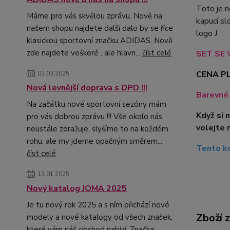
Toto je n
Máme pro vás skvělou zprávu. Nově na
kapucí sl
našem shopu najdete další dalo by se říce
logo J
klasickou sportovní značku ADIDAS. Nově
zde najdete veškeré , ale hlavn...
číst celé
SET SE V
CENA PL
03.03.2025
Nová levnější doprava s DPD !!!
Barevné 
Na začátku nové sportovní sezóny mám
Když si 
pro vás dobrou zprávu !!! Vše okolo nás
volejte 
neustále zdražuje, slyšíme to na koždém
rohu, ale my jdeme opačným směrem...
Tento ko
číst celé
13.01.2025
Nový katalog JOMA 2025
Je tu nový rok 2025 a s ním přichází nové
Zboží 
modely a nové katalogy od všech značek,
které vám náš obchod nabízí. Značka