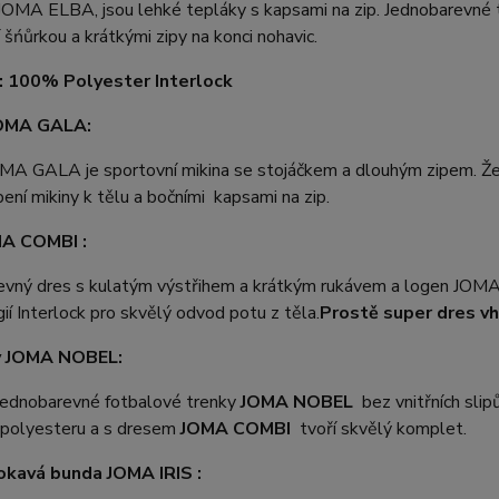
OMA ELBA, jsou lehké tepláky s kapsami na zip. Jednobarevné te
 šńůrkou a krátkými zipy na konci nohavic.
: 100% Polyester Interlock
JOMA GALA:
OMA GALA je sportovní mikina se stojáčkem a dlouhým zipem. Že
ení mikiny k tělu a bočními kapsami na zip.
A COMBI :
evný dres s kulatým výstřihem a krátkým rukávem a logen JOM
ií Interlock pro skvělý odvod potu z těla.
Prostě super dres vho
y JOMA NOBEL:
jednobarevné fotbalové trenky
JOMA NOBEL
bez vnitřních sli
olyesteru a s dresem
JOMA COMBI
tvoří skvělý komplet.
kavá bunda JOMA IRIS :