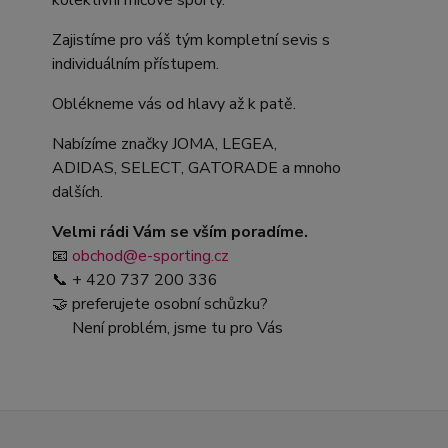
kolektivní míčové sporty.
Zajistíme pro váš tým kompletní sevis s
individuálním přístupem.
Oblékneme vás od hlavy až k patě.
Nabízíme značky JOMA, LEGEA,
ADIDAS, SELECT, GATORADE a mnoho
dalších.
Velmi rádi Vám se vším poradíme.
📧
obchod@e-sporting.cz
📞 + 420 737 200 336
🤝 preferujete osobní schůzku?
Není problém, jsme tu pro Vás