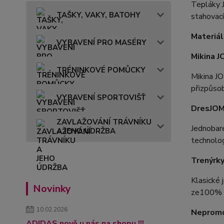
Tepláky J
TAŠKY, VAKY, BATOHY
stahovací
Materiál
VYBAVENÍ PRO MASÉRY
Mikina 
TRÉNINKOVÉ POMŮCKY
Mikina J
přizpůsob
VYBAVENÍ SPORTOVIŠŤ
Dres
JOM
ZAVLAŽOVÁNÍ TRÁVNÍKU
Jednobar
A JEHO ÚDRŽBA
technolog
Trenýrk
Klasické 
Novinky
ze100% p
10.02.2026
Nepromo
ADIDAS nově u nás na shopu !!!