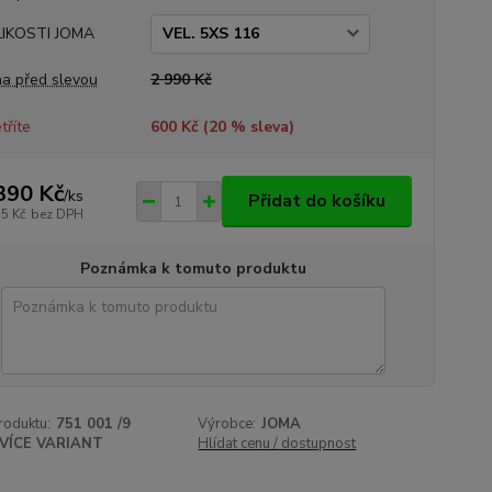
LIKOSTI JOMA
a před slevou
2 990 Kč
tříte
600 Kč (
20
% sleva)
390 Kč
/
ks
Přidat do košíku
75 Kč
bez DPH
Poznámka k tomuto produktu
roduktu:
751 001 /9
Výrobce:
JOMA
VÍCE VARIANT
Hlídat cenu / dostupnost