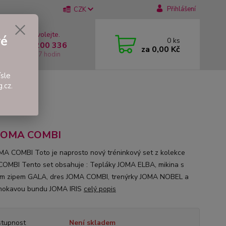
Přihlášení
CZK
 si rady? Zavolejte.
vé
0
ks
 +420 737 200 336
za
0,00 Kč
í-Pátek: 8 - 17 hodin
sle
.cz.
 JOMA COMBI
MA COMBI Toto je naprosto nový tréninkový set z kolekce
OMBI Tento set obsahuje : Tepláky JOMA ELBA, mikina s
m zipem GALA, dres JOMA COMBI, trenýrky JOMA NOBEL a
mokavou bundu JOMA IRIS
celý popis
tupnost
Není skladem