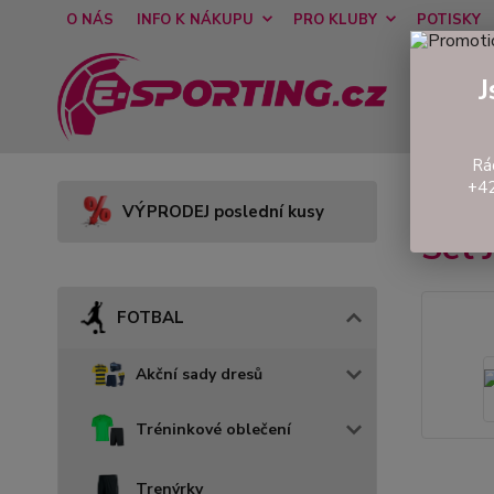
O NÁS
INFO K NÁKUPU
PRO KLUBY
POTISKY
J
Rá
+42
Úvod
VÝPRODEJ poslední kusy
Set
FOTBAL
Akční sady dresů
Tréninkové oblečení
Trenýrky