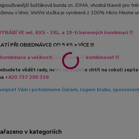
ejpoužívanější šušťáková bunda zn. JOMA, vhodná hlavně pro tré
oženou v límci. Vnitřní vložka je vyrobená z 100% Micro Meshe u
YRÁBÍ VE vel. 6XS - 3XL, a 19-ti barevných kombinací !!!
ATÍ PŘI OBJEDNÁVCE OD 5 KS a VÍCE !!!
kombinace a velikosti lze libovolně kombinovat !!!
nebudete vědět rady, nebo se budete chtít na cokoli zepta
na
+420 737 200 336
mplet Vám i potiskneme číslem, logem klubu, sponzorem, 
zařazeno v kategoriích