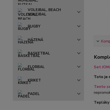
VOLEJBAL, BEACH
VOLEJBAL
RUGBY
HÁZENÁ
Kompl
BASKETBAL
Komple
Set JOM
FLORBAL
Toto je 
KRIKET
Tento se
nepromok
PADEL
Teplák