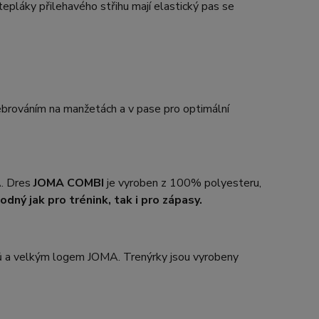
pláky přilehavého střihu mají elastický pas se
brováním na manžetách a v pase pro optimální
A. Dres
JOMA COMBI
je vyroben z 100% polyesteru,
dný jak pro trénink, tak i pro zápasy.
pů a velkým logem JOMA. Trenýrky jsou vyrobeny