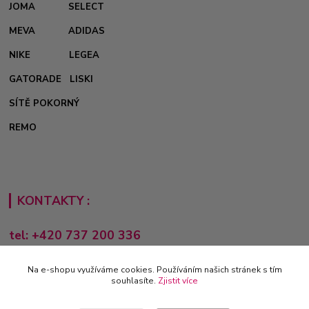
JOMA
SELECT
MEVA
ADIDAS
NIKE
LEGEA
GATORADE
LISKI
SÍTĚ POKORNÝ
REMO
KONTAKTY :
tel: +420 737 200 336
Pondělí-Pátek: 8 - 17 hodin
Na e-shopu využíváme cookies. Používáním našich stránek s tím
obchod@e-sporting.cz
souhlasíte.
Zjistit více