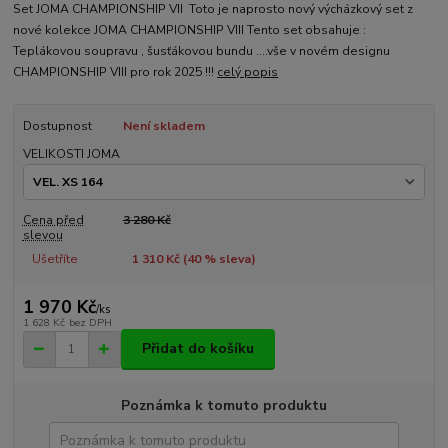
Set JOMA CHAMPIONSHIP VII Toto je naprosto nový výcházkový set z
nové kolekce JOMA CHAMPIONSHIP VIII Tento set obsahuje :
Teplákovou soupravu , šusťákovou bundu ....vše v novém designu
CHAMPIONSHIP VIII pro rok 2025 !!!
celý popis
Dostupnost
Není skladem
VELIKOSTI JOMA
Cena před
3 280 Kč
slevou
Ušetříte
1 310 Kč (
40
% sleva)
1 970 Kč
/
ks
1 628 Kč
bez DPH
Přidat do košíku
Poznámka k tomuto produktu