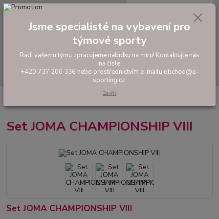
0
ks
tel: +420 737 200 336
CZK
za
0,00 Kč
Pondělí-Pátek: 8 - 17 hodin
Jsme specialisté na vybavení pro
týmové sporty
Menu
Rádi vašemu týmu zpracujeme nabídku na míru! Kontaktujte nás
na čísle
Hledat
+420 737 200 336 nebo prostřednictvím e-mailu obchod@e-
sporting.cz.
Zavřít
Úvod
FOTBAL
Hráčské sety a soupravy
Set JOMA CHAMPIONSHIP
VIII
Set JOMA CHAMPIONSHIP VIII
Set JOMA CHAMPIONSHIP VIII