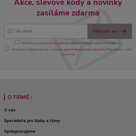
Akce, slevové kódy a novinky
zasíláme zdarma
Přihlásit se
Souhlasím se
zpracováním osobních údajů
za účelem rozesílky newsletteru.
Vaše osobní údaje chráníme v souladu s
podmínkami ochrany soukromí
. Potvrzením s nimi
souhlasíte.
O FIRMĚ :
O nás
Specialista pro kluby a týmy
Spolupracujeme