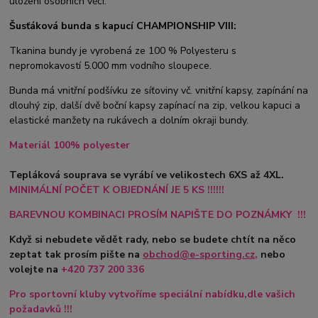
uložení osobních věcí.
Šusťáková bunda s kapucí CHAMPIONSHIP VIII:
Tkanina bundy je vyrobená ze 100 % Polyesteru s
nepromokavostí 5.000 mm vodního sloupece.
Bunda má vnitřní podšívku ze síťoviny vč. vnitřní kapsy, zapínání na
dlouhý zip, další dvě boční kapsy zapínací na zip, velkou kapuci a
elastické manžety na rukávech a dolním okraji bundy.
Materiál 100% polyester
Tepláková souprava se vyrábí ve velikostech 6XS až 4XL.
MINIMÁLNÍ POČET K OBJEDNÁNÍ JE 5 KS !!!!!!
BAREVNOU KOMBINACI PROSÍM NAPIŠTE DO POZNÁMKY !!!
Když si nebudete vědět rady, nebo se budete chtít na něco
zeptat tak prosím pište na
obchod@e-sporting.cz
,
nebo
volejte na
+420
737 200 336
Pro sportovní kluby vytvoříme speciální nabídku,dle vašich
požadavků !!!