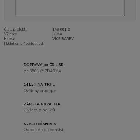
Číslo produktu:
148 001/2
Výrobce:
JOMA
Barva:
VÍCE BAREV
Hlídat cenu / dostupnost
DOPRAVA po ČR a SR
od 3500 Kč ZDARMA
14 LET NA TRHU
Ověřený prodejce
ZÁRUKA a KVALITA
U všech produktů
KVALITNÍ SERVIS
Odborné poradenství