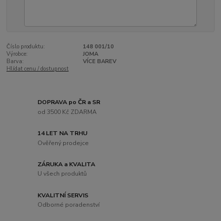
Číslo produktu:
148 001/10
Výrobce:
JOMA
Barva:
VÍCE BAREV
Hlídat cenu / dostupnost
DOPRAVA po ČR a SR
od 3500 Kč ZDARMA
14 LET NA TRHU
Ověřený prodejce
ZÁRUKA a KVALITA
U všech produktů
KVALITNÍ SERVIS
Odborné poradenství