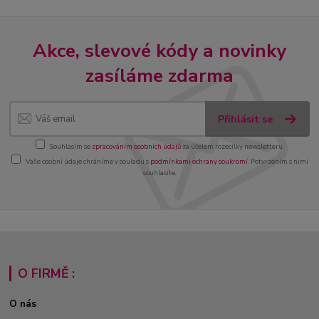
Akce, slevové kódy a novinky
zasíláme zdarma
Přihlásit se
Souhlasím se
zpracováním osobních údajů
za účelem rozesílky newsletteru.
Vaše osobní údaje chráníme v souladu s
podmínkami ochrany soukromí
. Potvrzením s nimi
souhlasíte.
O FIRMĚ :
O nás