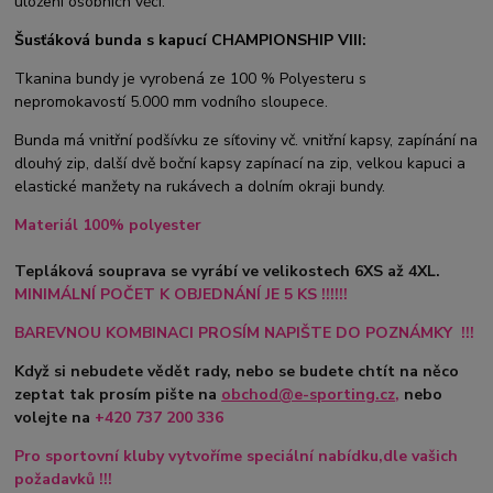
uložení osobních věcí.
Šusťáková bunda s kapucí CHAMPIONSHIP VIII:
Tkanina bundy je vyrobená ze 100 % Polyesteru s
nepromokavostí 5.000 mm vodního sloupece.
Bunda má vnitřní podšívku ze síťoviny vč. vnitřní kapsy, zapínání na
dlouhý zip, další dvě boční kapsy zapínací na zip, velkou kapuci a
elastické manžety na rukávech a dolním okraji bundy.
Materiál 100% polyester
Tepláková souprava se vyrábí ve velikostech 6XS až 4XL.
MINIMÁLNÍ POČET K OBJEDNÁNÍ JE 5 KS !!!!!!
BAREVNOU KOMBINACI PROSÍM NAPIŠTE DO POZNÁMKY !!!
Když si nebudete vědět rady, nebo se budete chtít na něco
zeptat tak prosím pište na
obchod@e-sporting.cz
,
nebo
volejte na
+420
737 200 336
Pro sportovní kluby vytvoříme speciální nabídku,dle vašich
požadavků !!!