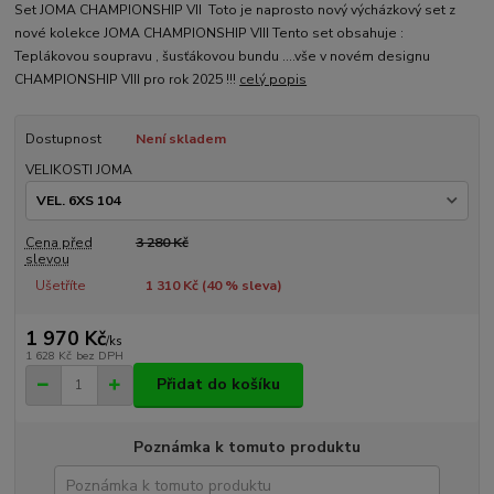
Set JOMA CHAMPIONSHIP VII Toto je naprosto nový výcházkový set z
nové kolekce JOMA CHAMPIONSHIP VIII Tento set obsahuje :
Teplákovou soupravu , šusťákovou bundu ....vše v novém designu
CHAMPIONSHIP VIII pro rok 2025 !!!
celý popis
Dostupnost
Není skladem
VELIKOSTI JOMA
Cena před
3 280 Kč
slevou
Ušetříte
1 310 Kč (
40
% sleva)
1 970 Kč
/
ks
1 628 Kč
bez DPH
Přidat do košíku
Poznámka k tomuto produktu