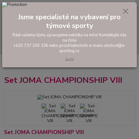
0
ks
tel: +420 737 200 336
CZK
za
0,00 Kč
Pondělí-Pátek: 8 - 17 hodin
Jsme specialisté na vybavení pro
týmové sporty
Menu
Rádi vašemu týmu zpracujeme nabídku na míru! Kontaktujte nás
na čísle
Hledat
+420 737 200 336 nebo prostřednictvím e-mailu obchod@e-
sporting.cz.
Zavřít
Úvod
FOTBAL
Hráčské sety a soupravy
Set JOMA CHAMPIONSHIP
VIII
Set JOMA CHAMPIONSHIP VIII
Set JOMA CHAMPIONSHIP VIII