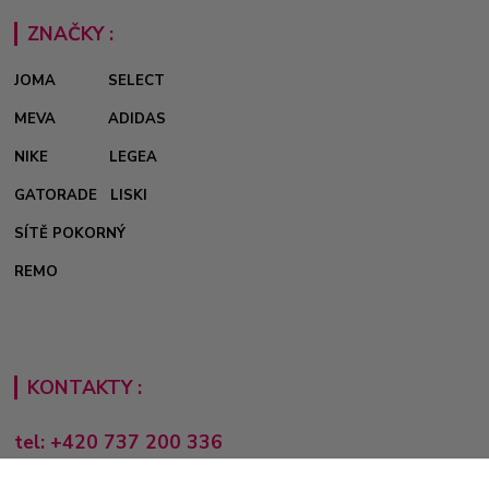
ZNAČKY :
JOMA
SELECT
MEVA
ADIDAS
NIKE
LEGEA
GATORADE
LISKI
SÍTĚ POKORNÝ
REMO
KONTAKTY :
tel: +420 737 200 336
Pondělí-Pátek: 8 - 17 hodin