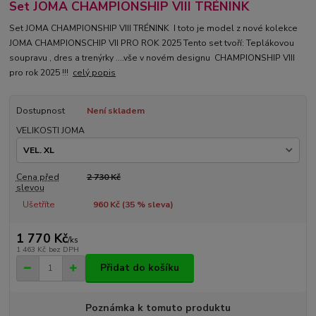
Set JOMA CHAMPIONSHIP VIII TRÉNINK
Set JOMA CHAMPIONSHIP VIII TRÉNINK I toto je model z nové kolekce
JOMA CHAMPIONSCHIP VII PRO ROK 2025 Tento set tvoří: Teplákovou
soupravu , dres a trenýrky ....vše v novém designu CHAMPIONSHIP VIII
pro rok 2025 !!!
celý popis
Dostupnost
Není skladem
VELIKOSTI JOMA
Cena před
2 730 Kč
slevou
Ušetříte
960 Kč (
35
% sleva)
1 770 Kč
/
ks
1 463 Kč
bez DPH
Přidat do košíku
Poznámka k tomuto produktu