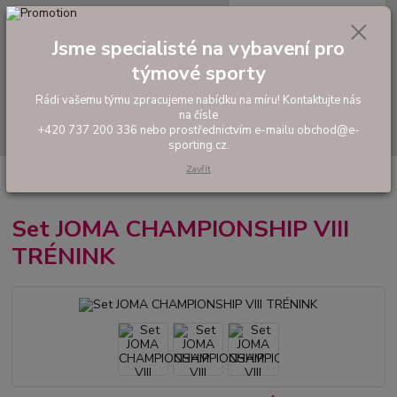
0
ks
tel: +420 737 200 336
CZK
za
0,00 Kč
Pondělí-Pátek: 8 - 17 hodin
Jsme specialisté na vybavení pro
týmové sporty
Menu
Rádi vašemu týmu zpracujeme nabídku na míru! Kontaktujte nás
na čísle
Hledat
+420 737 200 336 nebo prostřednictvím e-mailu obchod@e-
sporting.cz.
Zavřít
Úvod
FOTBAL
Hráčské sety a soupravy
Set JOMA CHAMPIONSHIP
VIII TRÉNINK
Set JOMA CHAMPIONSHIP VIII
TRÉNINK