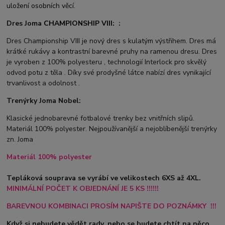
uložení osobních věcí.
Dres Joma
CHAMPIONSHIP VIII:
:
Dres Championship VIII je nový dres s kulatým výstřihem. Dres má
krátké rukávy a kontrastní barevné pruhy na ramenou dresu. Dres
je vyroben z 100% polyesteru , technologií Interlock pro skvělý
odvod potu z těla . Díky své prodyšné látce nabízí dres vynikající
trvanlivost a odolnost .
Trenýrky Joma Nobel:
Klasické jednobarevné fotbalové trenky bez vnitřních slipů.
Materiál 100% polyester. Nejpoužívanější a nejoblíbenější trenýrky
zn. Joma
Materiál 100% polyester
Tepláková souprava se vyrábí ve velikostech 6XS až 4XL.
MINIMÁLNÍ POČET K OBJEDNÁNÍ JE 5 KS !!!!!!
BAREVNOU KOMBINACI PROSÍM NAPIŠTE DO POZNÁMKY !!!
Když si nebudete vědět rady, nebo se budete chtít na něco