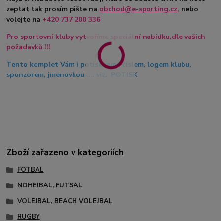
zeptat tak prosím pište na
obchod@e-sporting.cz
,
nebo
volejte na
+420
737 200 336
Pro sportovní kluby vytvoříme speciální nabídku,dle vašich
požadavků !!!
Tento komplet Vám i potiskneme číslem, logem klubu,
sponzorem, jmenovkou .... viz. POTISK
Zboží zařazeno v kategoriích
FOTBAL
NOHEJBAL, FUTSAL
VOLEJBAL, BEACH VOLEJBAL
RUGBY