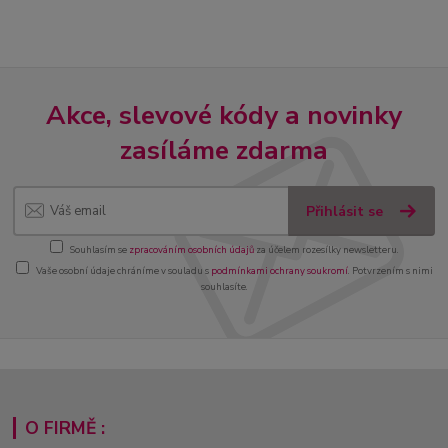
Akce, slevové kódy a novinky
zasíláme zdarma
Přihlásit se
Souhlasím se
zpracováním osobních údajů
za účelem rozesílky newsletteru.
Vaše osobní údaje chráníme v souladu s
podmínkami ochrany soukromí
. Potvrzením s nimi
souhlasíte.
O FIRMĚ :