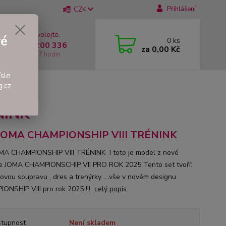
Přihlášení
CZK
 si rady? Zavolejte.
vé
0
ks
 +420 737 200 336
za
0,00 Kč
í-Pátek: 8 - 17 hodin
sle
.cz.
ÉNINK
NINK
 JOMA CHAMPIONSHIP VIII TRÉNINK
MA CHAMPIONSHIP VIII TRÉNINK I toto je model z nové
e JOMA CHAMPIONSCHIP VII PRO ROK 2025 Tento set tvoří:
ovou soupravu , dres a trenýrky ....vše v novém designu
ONSHIP VIII pro rok 2025 !!!
celý popis
tupnost
Není skladem