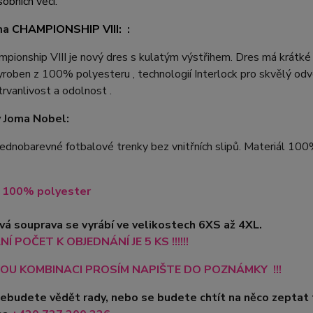
sobních věcí.
ma
CHAMPIONSHIP VIII:
:
pionship VIII je nový dres s kulatým výstřihem. Dres má krátké
yroben z 100% polyesteru , technologií Interlock pro skvělý odvo
 trvanlivost a odolnost .
 Joma Nobel:
jednobarevné fotbalové trenky bez vnitřních slipů. Materiál 100%
l 100% polyester
á souprava se vyrábí ve velikostech 6XS až 4XL.
Í POČET K OBJEDNÁNÍ JE 5 KS !!!!!!
OU KOMBINACI PROSÍM NAPIŠTE DO POZNÁMKY !!!
nebudete vědět rady, nebo se budete chtít na něco zeptat