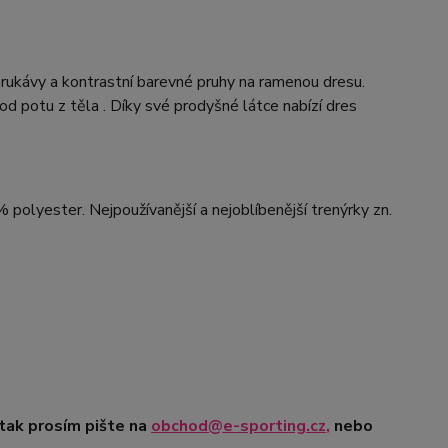
 rukávy a kontrastní barevné pruhy na ramenou dresu.
d potu z těla . Díky své prodyšné látce nabízí dres
 polyester. Nejpoužívanější a nejoblíbenější trenýrky zn.
 tak prosím pište na
obchod@e-sporting.cz
,
nebo