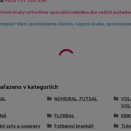
na
+420
737 200 336
tovní kluby vytvoříme speciální nabídku,dle vašich požadavk
mplet Vám i potiskneme číslem, logem klubu, sponzorem, 
zařazeno v kategoriích
AL
NOHEJBAL, FUTSAL
VOL
VOL
ENÁ
FLORBAL
KRI
ké sety a soupravy
Fotbaloví brankáři
Trén