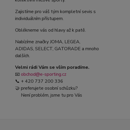
kolektivní míčové sporty.
Zajistíme pro váš tým kompletní sevis s
individuálním přístupem.
Oblékneme vás od hlavy až k patě.
Nabízíme značky JOMA, LEGEA,
ADIDAS, SELECT, GATORADE a mnoho
dalších.
Velmi rádi Vám se vším poradíme.
📧
obchod@e-sporting.cz
📞 + 420 737 200 336
🤝 preferujete osobní schůzku?
Není problém, jsme tu pro Vás