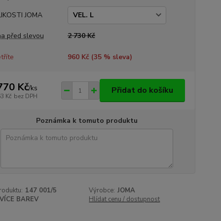
LIKOSTI JOMA
a před slevou
2 730 Kč
tříte
960 Kč (
35
% sleva)
770 Kč
/
ks
Přidat do košíku
63 Kč
bez DPH
Poznámka k tomuto produktu
roduktu:
147 001/5
Výrobce:
JOMA
VÍCE BAREV
Hlídat cenu / dostupnost