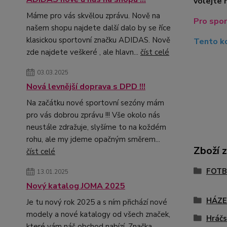
volejte 
Máme pro vás skvělou zprávu. Nově na
Pro spor
našem shopu najdete další dalo by se říce
klasickou sportovní značku ADIDAS. Nově
Tento ko
zde najdete veškeré , ale hlavn...
číst celé
03.03.2025
Nová levnější doprava s DPD !!!
Na začátku nové sportovní sezóny mám
pro vás dobrou zprávu !!! Vše okolo nás
neustále zdražuje, slyšíme to na koždém
rohu, ale my jdeme opačným směrem...
Zboží 
číst celé
FOTB
13.01.2025
Nový katalog JOMA 2025
HÁZ
Je tu nový rok 2025 a s ním přichází nové
modely a nové katalogy od všech značek,
Hráčs
které vám náš obchod nabízí. Značka