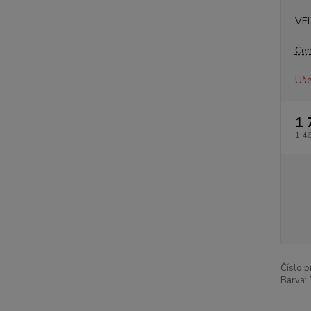
VE
Cen
Uše
1 
1 4
Číslo p
Barva: