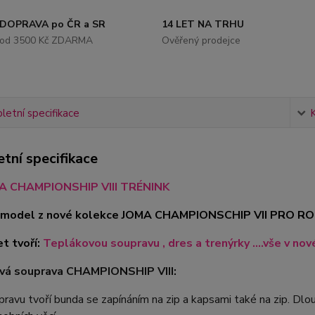
DOPRAVA po ČR a SR
14 LET NA TRHU
od 3500 Kč ZDARMA
Ověřený prodejce
etní specifikace
tní specifikace
A CHAMPIONSHIP VIII TRÉNINK
je model z nové kolekce JOMA CHAMPIONSCHIP VII PRO R
t tvoří:
Teplákovou soupravu , dres
a trenýrky ....vše v 
vá souprava CHAMPIONSHIP VIII:
ravu tvoří bunda se zapínáním na zip a kapsami také na zip. Dlo