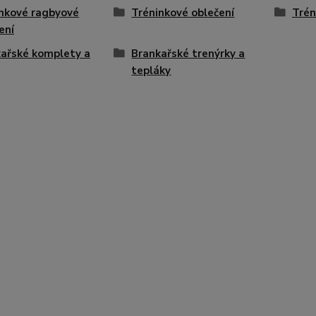
nkové ragbyové
Tréninkové oblečení
Trén
ení
ařské komplety a
Brankařské trenýrky a
tepláky