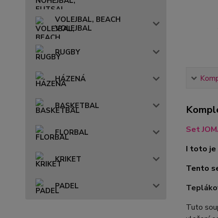
VOLEJBAL, BEACH
VOLEJBAL
RUGBY
Kompl
HÁZENÁ
BASKETBAL
Komple
Set JOM
FLORBAL
I toto 
KRIKET
Tento se
PADEL
Tepláko
Tuto soup