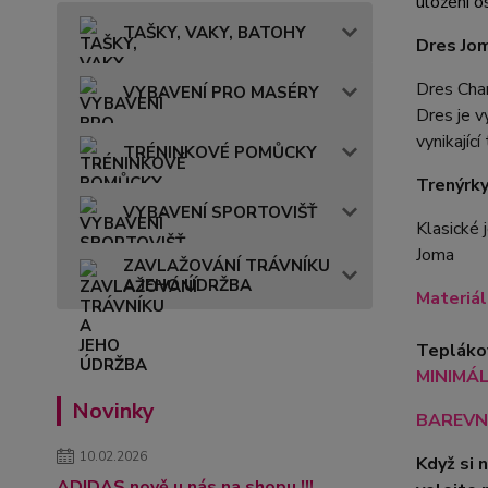
uložení o
TAŠKY, VAKY, BATOHY
Dres Jo
Dres Cham
VYBAVENÍ PRO MASÉRY
Dres je v
vynikající
TRÉNINKOVÉ POMŮCKY
Trenýrky
VYBAVENÍ SPORTOVIŠŤ
Klasické 
Joma
ZAVLAŽOVÁNÍ TRÁVNÍKU
A JEHO ÚDRŽBA
Materiá
Teplákov
MINIMÁLN
Novinky
BAREVN
10.02.2026
Když si 
ADIDAS nově u nás na shopu !!!