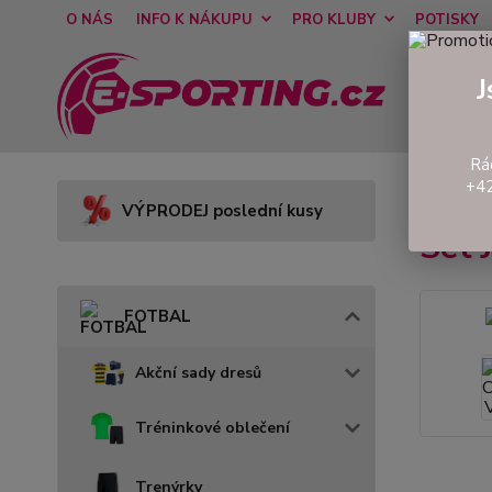
O NÁS
INFO K NÁKUPU
PRO KLUBY
POTISKY
J
Rá
+42
Úvod
VÝPRODEJ poslední kusy
Set
FOTBAL
Akční sady dresů
Tréninkové oblečení
Trenýrky