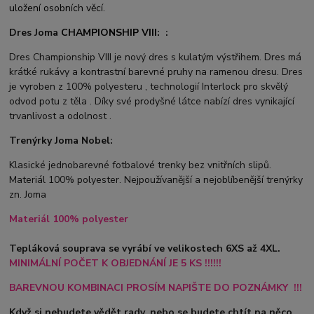
uložení osobních věcí.
Dres Joma
CHAMPIONSHIP VIII:
:
Dres Championship VIII je nový dres s kulatým výstřihem. Dres má
krátké rukávy a kontrastní barevné pruhy na ramenou dresu. Dres
je vyroben z 100% polyesteru , technologií Interlock pro skvělý
odvod potu z těla . Díky své prodyšné látce nabízí dres vynikající
trvanlivost a odolnost .
Trenýrky Joma Nobel:
Klasické jednobarevné fotbalové trenky bez vnitřních slipů.
Materiál 100% polyester. Nejpoužívanější a nejoblíbenější trenýrky
zn. Joma
Materiál 100% polyester
Tepláková souprava se vyrábí ve velikostech 6XS až 4XL.
MINIMÁLNÍ POČET K OBJEDNÁNÍ JE 5 KS !!!!!!
BAREVNOU KOMBINACI PROSÍM NAPIŠTE DO POZNÁMKY !!!
Když si nebudete vědět rady, nebo se budete chtít na něco