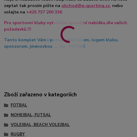
zeptat tak prosím pište na
obchod@e-sporting.cz
,
nebo
volejte na
+420
737 200 336
Pro sportovní kluby vytvoříme speciální nabídku,dle vašich
požadavků !!!
Tento komplet Vám i potiskneme číslem, logem klubu,
sponzorem, jmenovkou .... viz. POTISK
Zboží zařazeno v kategoriích
FOTBAL
NOHEJBAL, FUTSAL
VOLEJBAL, BEACH VOLEJBAL
RUGBY