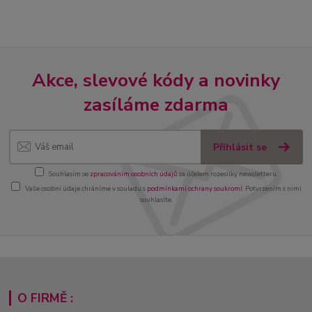
Akce, slevové kódy a novinky
zasíláme zdarma
Přihlásit se
Souhlasím se
zpracováním osobních údajů
za účelem rozesílky newsletteru.
Vaše osobní údaje chráníme v souladu s
podmínkami ochrany soukromí
. Potvrzením s nimi
souhlasíte.
O FIRMĚ :