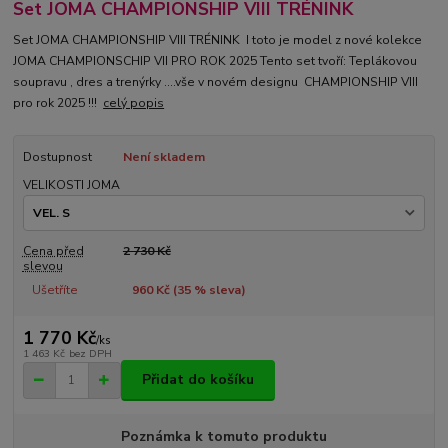
Set JOMA CHAMPIONSHIP VIII TRÉNINK
Set JOMA CHAMPIONSHIP VIII TRÉNINK I toto je model z nové kolekce
JOMA CHAMPIONSCHIP VII PRO ROK 2025 Tento set tvoří: Teplákovou
soupravu , dres a trenýrky ....vše v novém designu CHAMPIONSHIP VIII
pro rok 2025 !!!
celý popis
Dostupnost
Není skladem
VELIKOSTI JOMA
Cena před
2 730 Kč
slevou
Ušetříte
960 Kč (
35
% sleva)
1 770 Kč
/
ks
1 463 Kč
bez DPH
Přidat do košíku
Poznámka k tomuto produktu