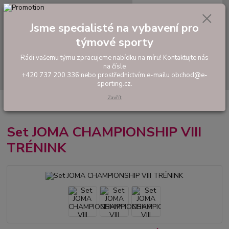
0
ks
tel: +420 737 200 336
CZK
za
0,00 Kč
Pondělí-Pátek: 8 - 17 hodin
Jsme specialisté na vybavení pro
týmové sporty
Menu
Rádi vašemu týmu zpracujeme nabídku na míru! Kontaktujte nás
na čísle
Hledat
+420 737 200 336 nebo prostřednictvím e-mailu obchod@e-
sporting.cz.
Zavřít
Úvod
FOTBAL
Hráčské sety a soupravy
Set JOMA CHAMPIONSHIP
VIII TRÉNINK
Set JOMA CHAMPIONSHIP VIII
TRÉNINK