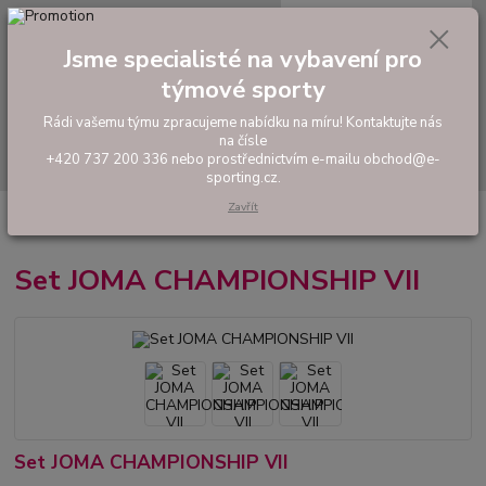
0
ks
tel: +420 737 200 336
CZK
za
0,00 Kč
Pondělí-Pátek: 8 - 17 hodin
Jsme specialisté na vybavení pro
týmové sporty
Menu
Rádi vašemu týmu zpracujeme nabídku na míru! Kontaktujte nás
na čísle
Hledat
+420 737 200 336 nebo prostřednictvím e-mailu obchod@e-
sporting.cz.
Zavřít
Úvod
FOTBAL
Hráčské sety a soupravy
Set JOMA CHAMPIONSHIP
VII
Set JOMA CHAMPIONSHIP VII
Set JOMA CHAMPIONSHIP VII