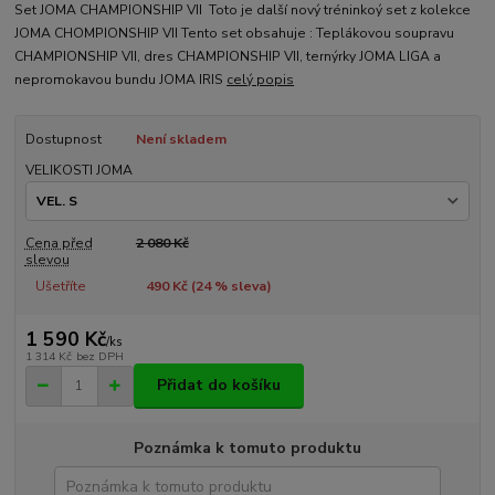
Set JOMA CHAMPIONSHIP VII Toto je další nový tréninkoý set z kolekce
JOMA CHOMPIONSHIP VII Tento set obsahuje : Teplákovou soupravu
CHAMPIONSHIP VII, dres CHAMPIONSHIP VII, ternýrky JOMA LIGA a
nepromokavou bundu JOMA IRIS
celý popis
Dostupnost
Není skladem
VELIKOSTI JOMA
Cena před
2 080 Kč
slevou
Ušetříte
490 Kč (
24
% sleva)
1 590 Kč
/
ks
1 314 Kč
bez DPH
Přidat do košíku
Poznámka k tomuto produktu