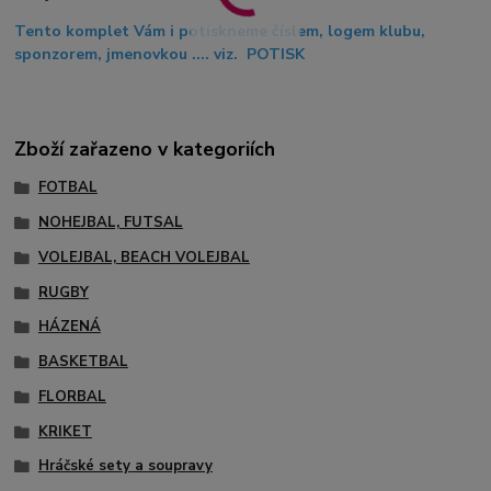
Tento komplet Vám i potiskneme číslem, logem klubu,
sponzorem, jmenovkou .... viz. POTISK
Zboží zařazeno v kategoriích
FOTBAL
NOHEJBAL, FUTSAL
VOLEJBAL, BEACH VOLEJBAL
RUGBY
HÁZENÁ
BASKETBAL
FLORBAL
KRIKET
Hráčské sety a soupravy