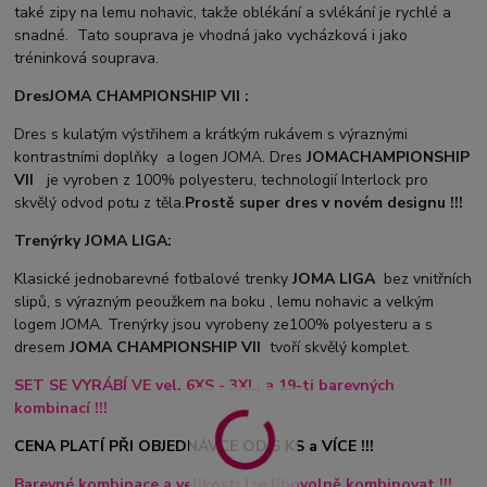
také zipy na lemu nohavic, takže oblékání a svlékání je rychlé a
snadné. Tato souprava je vhodná jako vycházková i jako
tréninková souprava.
Dres
JOMA CHAMPIONSHIP VII :
Dres s kulatým výstřihem a krátkým rukávem s výraznými
kontrastními doplňky a logen JOMA. Dres
JOMA
CHAMPIONSHIP
VII
je vyroben z 100% polyesteru, technologií Interlock pro
skvělý odvod potu z těla.
Prostě super dres v novém designu !!!
Trenýrky JOMA LIGA:
Klasické jednobarevné fotbalové trenky
JOMA LIGA
bez vnitřních
slipů, s výrazným peoužkem na boku , lemu nohavic a velkým
logem JOMA. Trenýrky jsou vyrobeny ze100% polyesteru a s
dresem
JOMA CHAMPIONSHIP VII
tvoří skvělý komplet.
SET SE VYRÁBÍ VE vel. 6XS - 3XL, a 19-ti barevných
kombinací !!!
CENA PLATÍ PŘI OBJEDNÁVCE OD 5 KS a VÍCE !!!
Barevné kombinace a velikosti lze libovolně kombinovat !!!