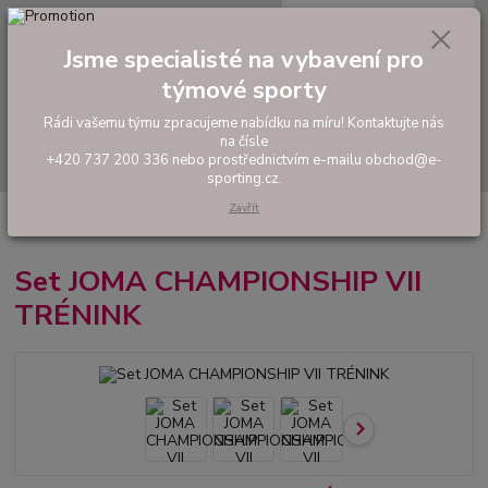
0
ks
tel: +420 737 200 336
CZK
za
0,00 Kč
Pondělí-Pátek: 8 - 17 hodin
Jsme specialisté na vybavení pro
týmové sporty
Menu
Rádi vašemu týmu zpracujeme nabídku na míru! Kontaktujte nás
na čísle
Hledat
+420 737 200 336 nebo prostřednictvím e-mailu obchod@e-
sporting.cz.
Zavřít
Úvod
FOTBAL
Hráčské sety a soupravy
Set JOMA CHAMPIONSHIP
VII TRÉNINK
Set JOMA CHAMPIONSHIP VII
TRÉNINK