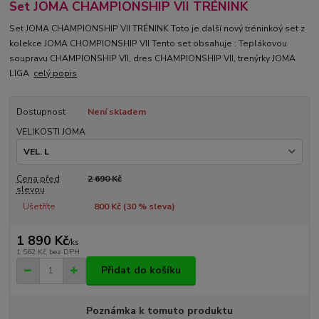
Set JOMA CHAMPIONSHIP VII TRÉNINK
Set JOMA CHAMPIONSHIP VII TRÉNINK Toto je další nový tréninkoý set z
kolekce JOMA CHOMPIONSHIP VII Tento set obsahuje : Teplákovou
soupravu CHAMPIONSHIP VII, dres CHAMPIONSHIP VII, trenýrky JOMA
LIGA
celý popis
Dostupnost
Není skladem
VELIKOSTI JOMA
Cena před
2 690 Kč
slevou
Ušetříte
800 Kč (
30
% sleva)
1 890 Kč
/
ks
1 562 Kč
bez DPH
Přidat do košíku
Poznámka k tomuto produktu