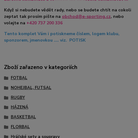
Když si nebudete vědět rady, nebo se budete chtít na cokoli
zeptat tak prosím pište na
obchod@e-sporting.cz
, nebo
volejte na
+420 737 200 336
Tento komplet Vám i potiskneme číslem, logem klubu,
sponzorem, jmenovkou .... viz. POTISK
Zboží zařazeno v kategoriích
FOTBAL
NOHEJBAL, FUTSAL
RUGBY
HÁZENÁ
BASKETBAL
FLORBAL
Hráčské sety a soupravy