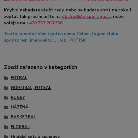
Když si nebudete vědět rady, nebo se budete chtít na cokoli
zeptat tak prosím pište na
obchod@e-sporting.cz
, nebo
volejte na
+420 737 200 336
Tento komplet Vám i potiskneme číslem, logem klubu,
sponzorem, jmenovkou .... viz. POTISK
Zboží zařazeno v kategoriích
FOTBAL
NOHEJBAL, FUTSAL
RUGBY
HÁZENÁ
BASKETBAL
FLORBAL
Hráčské sety a soupravy