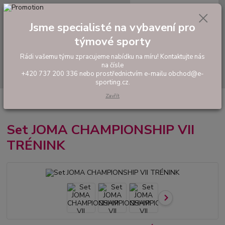
0
ks
tel: +420 737 200 336
CZK
za
0,00 Kč
Pondělí-Pátek: 8 - 17 hodin
Jsme specialisté na vybavení pro
týmové sporty
Menu
Rádi vašemu týmu zpracujeme nabídku na míru! Kontaktujte nás
na čísle
Hledat
+420 737 200 336 nebo prostřednictvím e-mailu obchod@e-
sporting.cz.
Zavřít
Úvod
FOTBAL
Hráčské sety a soupravy
Set JOMA CHAMPIONSHIP
VII TRÉNINK
Set JOMA CHAMPIONSHIP VII
TRÉNINK