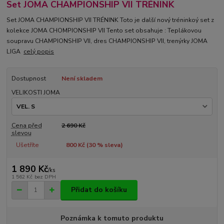
Set JOMA CHAMPIONSHIP VII TRÉNINK
Set JOMA CHAMPIONSHIP VII TRÉNINK Toto je další nový tréninkoý set z
kolekce JOMA CHOMPIONSHIP VII Tento set obsahuje : Teplákovou
soupravu CHAMPIONSHIP VII, dres CHAMPIONSHIP VII, trenýrky JOMA
LIGA
celý popis
Dostupnost
Není skladem
VELIKOSTI JOMA
Cena před
2 690 Kč
slevou
Ušetříte
800 Kč (
30
% sleva)
1 890 Kč
/
ks
1 562 Kč
bez DPH
Přidat do košíku
Poznámka k tomuto produktu