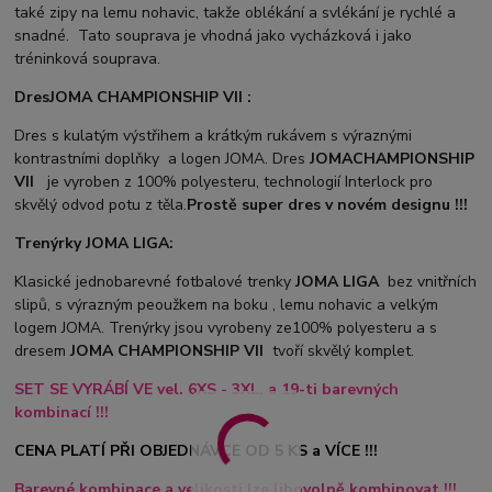
také zipy na lemu nohavic, takže oblékání a svlékání je rychlé a
snadné. Tato souprava je vhodná jako vycházková i jako
tréninková souprava.
Dres
JOMA CHAMPIONSHIP VII :
Dres s kulatým výstřihem a krátkým rukávem s výraznými
kontrastními doplňky a logen JOMA. Dres
JOMA
CHAMPIONSHIP
VII
je vyroben z 100% polyesteru, technologií Interlock pro
skvělý odvod potu z těla.
Prostě super dres v novém designu !!!
Trenýrky JOMA LIGA:
Klasické jednobarevné fotbalové trenky
JOMA LIGA
bez vnitřních
slipů, s výrazným peoužkem na boku , lemu nohavic a velkým
logem JOMA. Trenýrky jsou vyrobeny ze100% polyesteru a s
dresem
JOMA CHAMPIONSHIP VII
tvoří skvělý komplet.
SET SE VYRÁBÍ VE vel. 6XS - 3XL, a 19-ti barevných
kombinací !!!
CENA PLATÍ PŘI OBJEDNÁVCE OD 5 KS a VÍCE !!!
Barevné kombinace a velikosti lze libovolně kombinovat !!!