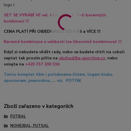
logo J
SET SE VYRÁBÍ VE vel. 6XS - 3XL, a 19-ti barevných
kombinací !!!
CENA PLATÍ PŘI OBJEDNÁVCE OD 5 KS a VÍCE !!!
Barevné kombinace a velikosti lze libovolně kombinovat !!!
Když si nebudete vědět rady, nebo se budete chtít na cokoli
zeptat tak prosím pište na
obchod@e-sporting.cz
, nebo
volejte na
+420 737 200 336
Tento komplet Vám i potiskneme číslem, logem klubu,
sponzorem, jmenovkou .... viz. POTISK
Zboží zařazeno v kategoriích
FOTBAL
NOHEJBAL, FUTSAL