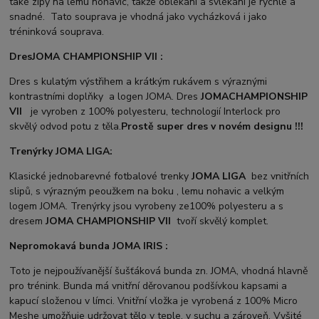
také zipy na lemu nohavic, takže oblékání a svlékání je rychlé a
snadné. Tato souprava je vhodná jako vycházková i jako
tréninková souprava.
Dres
JOMA CHAMPIONSHIP VII :
Dres s kulatým výstřihem a krátkým rukávem s výraznými
kontrastními doplňky a logen JOMA. Dres
JOMA
CHAMPIONSHIP
VII
je vyroben z 100% polyesteru, technologií Interlock pro
skvělý odvod potu z těla.
Prostě super dres v novém designu !!!
Trenýrky JOMA LIGA:
Klasické jednobarevné fotbalové trenky
JOMA LIGA
bez vnitřních
slipů, s výrazným peoužkem na boku , lemu nohavic a velkým
logem JOMA. Trenýrky jsou vyrobeny ze100% polyesteru a s
dresem
JOMA CHAMPIONSHIP VII
tvoří skvělý komplet.
Nepromokavá bunda JOMA IRIS :
Toto je nejpoužívanější šušťáková bunda zn. JOMA, vhodná hlavně
pro trénink. Bunda má vnitřní děrovanou podšívkou kapsami a
kapucí složenou v límci. Vnitřní vložka je vyrobená z 100% Micro
Meshe umožňuje udržovat tělo v teple, v suchu a zároveň. Vyšité