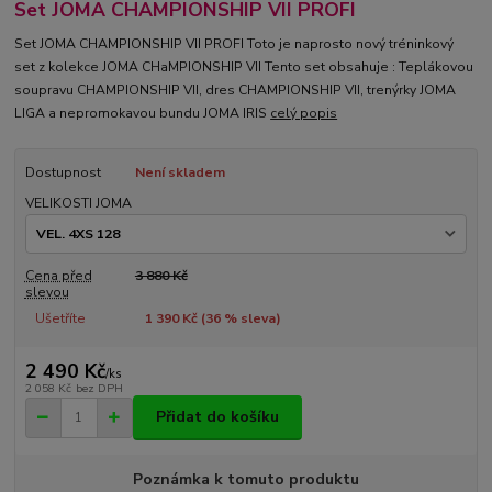
Set JOMA CHAMPIONSHIP VII PROFI
Set JOMA CHAMPIONSHIP VII PROFI Toto je naprosto nový tréninkový
set z kolekce JOMA CHaMPIONSHIP VII Tento set obsahuje : Teplákovou
soupravu CHAMPIONSHIP VII, dres CHAMPIONSHIP VII, trenýrky JOMA
LIGA a nepromokavou bundu JOMA IRIS
celý popis
Dostupnost
Není skladem
VELIKOSTI JOMA
Cena před
3 880 Kč
slevou
Ušetříte
1 390 Kč (
36
% sleva)
2 490 Kč
/
ks
2 058 Kč
bez DPH
Přidat do košíku
Poznámka k tomuto produktu