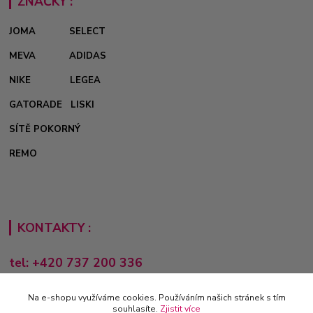
ZNAČKY :
JOMA
SELECT
MEVA
ADIDAS
NIKE
LEGEA
GATORADE
LISKI
SÍTĚ POKORNÝ
REMO
KONTAKTY :
tel: +420 737 200 336
Pondělí-Pátek: 8 - 17 hodin
Na e-shopu využíváme cookies. Používáním našich stránek s tím
obchod@e-sporting.cz
souhlasíte.
Zjistit více