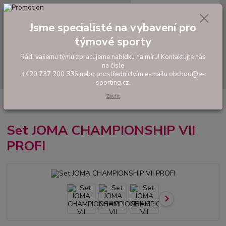
0
ks
tel: +420 737 200 336
CZK
za
0,00 Kč
Pondělí-Pátek: 8 - 17 hodin
Jsme specialisté na vybavení pro
týmové sporty
Menu
Rádi vašemu týmu zpracujeme nabídku na míru! Kontaktujte nás
na čísle
Hledat
+420 737 200 336 nebo prostřednictvím e-mailu obchod@e-
sporting.cz.
Zavřít
Úvod
FOTBAL
Hráčské sety a soupravy
Set JOMA CHAMPIONSHIP
VII PROFI
Set JOMA CHAMPIONSHIP VII
PROFI