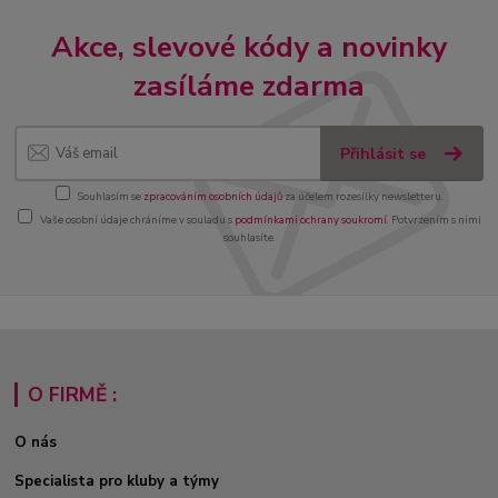
Akce, slevové kódy a novinky
zasíláme zdarma
Přihlásit se
Souhlasím se
zpracováním osobních údajů
za účelem rozesílky newsletteru.
Vaše osobní údaje chráníme v souladu s
podmínkami ochrany soukromí
. Potvrzením s nimi
souhlasíte.
O FIRMĚ :
O nás
Specialista pro kluby a týmy