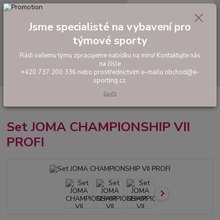
0
ks
tel: +420 737 200 336
CZK
za
0,00 Kč
Pondělí-Pátek: 8 - 17 hodin
Jsme specialisté na vybavení pro
týmové sporty
Menu
Rádi vašemu týmu zpracujeme nabídku na míru! Kontaktujte nás
na čísle
Hledat
+420 737 200 336 nebo prostřednictvím e-mailu obchod@e-
sporting.cz.
Zavřít
Úvod
FOTBAL
Hráčské sety a soupravy
Set JOMA CHAMPIONSHIP
VII PROFI
Set JOMA CHAMPIONSHIP VII
PROFI