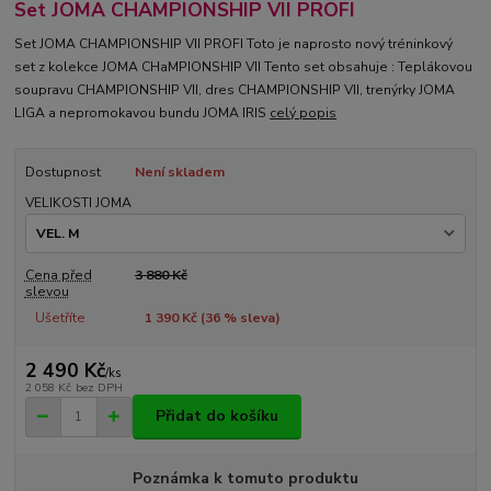
Set JOMA CHAMPIONSHIP VII PROFI
Set JOMA CHAMPIONSHIP VII PROFI Toto je naprosto nový tréninkový
set z kolekce JOMA CHaMPIONSHIP VII Tento set obsahuje : Teplákovou
soupravu CHAMPIONSHIP VII, dres CHAMPIONSHIP VII, trenýrky JOMA
LIGA a nepromokavou bundu JOMA IRIS
celý popis
Dostupnost
Není skladem
VELIKOSTI JOMA
Cena před
3 880 Kč
slevou
Ušetříte
1 390 Kč (
36
% sleva)
2 490 Kč
/
ks
2 058 Kč
bez DPH
Přidat do košíku
Poznámka k tomuto produktu