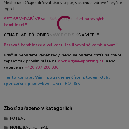
Meshe umožňuje udržovat tělo v teple, v suchu a zároveň. Vyšité
logo J
SET SE VYRÁBÍ VE vel. 6XS - 3XL, a 19-ti barevných
kombinací !!!
CENA PLATÍ PŘI OBJEDNÁVCE OD 5 KS a VÍCE !!!
Barevné kombinace a velikosti lze libovolně kombinovat !!!
Když si nebudete vědět rady, nebo se budete chtít na cokoli
zeptat tak prosím pište na
obchod@e-sporting.cz
, nebo
volejte na
+420 737 200 336
Tento komplet Vám i potiskneme číslem, logem klubu,
sponzorem, jmenovkou .... viz. POTISK
Zboží zařazeno v kategoriích
FOTBAL
NOHEJBAL, FUTSAL