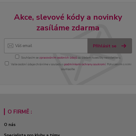
Akce, slevové kódy a novinky
zasíláme zdarma
Přihlásit se
Souhlasím se
zpracováním osobních údajů
za účelem rozesílky newsletteru.
Vaše osobní údaje chráníme v souladu s
podmínkami ochrany soukromí
. Potvrzením s nimi
souhlasíte.
O FIRMĚ :
O nás
Specialista pro kluby a týmy