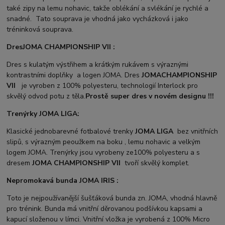
také zipy na lemu nohavic, takže oblékání a svlékání je rychlé a
snadné. Tato souprava je vhodná jako vycházková i jako
tréninková souprava.
Dres
JOMA CHAMPIONSHIP VII :
Dres s kulatým výstřihem a krátkým rukávem s výraznými
kontrastními doplňky a logen JOMA. Dres
JOMA
CHAMPIONSHIP
VII
je vyroben z 100% polyesteru, technologií Interlock pro
skvělý odvod potu z těla.
Prostě super dres v novém designu !!!
Trenýrky JOMA LIGA:
Klasické jednobarevné fotbalové trenky
JOMA LIGA
bez vnitřních
slipů, s výrazným peoužkem na boku , lemu nohavic a velkým
logem JOMA. Trenýrky jsou vyrobeny ze100% polyesteru a s
dresem
JOMA CHAMPIONSHIP VII
tvoří skvělý komplet.
Nepromokavá bunda JOMA IRIS :
Toto je nejpoužívanější šušťáková bunda zn. JOMA, vhodná hlavně
pro trénink. Bunda má vnitřní děrovanou podšívkou kapsami a
kapucí složenou v límci. Vnitřní vložka je vyrobená z 100% Micro