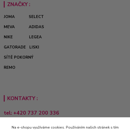
ZNAČKY :
JOMA
SELECT
MEVA
ADIDAS
NIKE
LEGEA
GATORADE
LISKI
SÍTĚ POKORNÝ
REMO
KONTAKTY :
tel: +420 737 200 336
Pondělí-Pátek: 8 - 17 hodin
Na e-shopu využíváme cookies. Používáním našich stránek s tím
obchod@e-sporting.cz