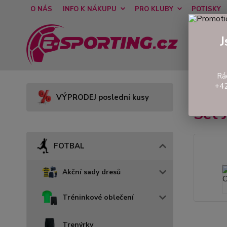
O NÁS
INFO K NÁKUPU
PRO KLUBY
POTISKY
J
Rá
+42
Úvod
VÝPRODEJ poslední kusy
Set
FOTBAL
Akční sady dresů
Tréninkové oblečení
Trenýrky