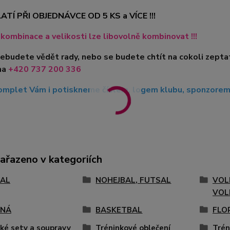
ATÍ PŘI OBJEDNÁVCE OD 5 KS a VÍCE !!!
kombinace a velikosti lze libovolně kombinovat !!!
nebudete vědět rady, nebo se budete chtít na cokoli zepta
na
+420 737 200 336
mplet Vám i potiskneme číslem, logem klubu, sponzorem, 
zařazeno v kategoriích
AL
NOHEJBAL, FUTSAL
VOL
VOL
ENÁ
BASKETBAL
FLO
ké sety a soupravy
Tréninkové oblečení
Trén