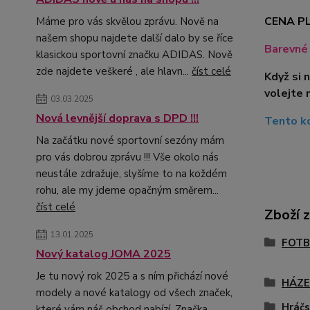
CENA PL
Máme pro vás skvělou zprávu. Nově na
našem shopu najdete další dalo by se říce
Barevné 
klasickou sportovní značku ADIDAS. Nově
zde najdete veškeré , ale hlavn...
číst celé
Když si 
volejte 
03.03.2025
Nová levnější doprava s DPD !!!
Tento ko
Na začátku nové sportovní sezóny mám
pro vás dobrou zprávu !!! Vše okolo nás
neustále zdražuje, slyšíme to na koždém
rohu, ale my jdeme opačným směrem...
číst celé
Zboží 
13.01.2025
FOTB
Nový katalog JOMA 2025
Je tu nový rok 2025 a s ním přichází nové
HÁZ
modely a nové katalogy od všech značek,
Hráčs
které vám náš obchod nabízí. Značka