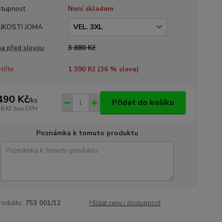
tupnost
Není skladem
LIKOSTI JOMA
a před slevou
3 880 Kč
tříte
1 390 Kč (
36
% sleva)
490 Kč
/
ks
Přidat do košíku
58 Kč
bez DPH
Poznámka k tomuto produktu
roduktu:
753 001/12
Hlídat cenu / dostupnost