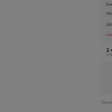
Dos
VE
Cen
Uše
2 
2 0
Číslo p