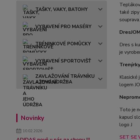
Teplákovo
TAŠKY, VAKY, BATOHY
také zipy
souprava
VYBAVENÍ PRO MASÉRY
Dres
JOM
TRÉNINKOVÉ POMŮCKY
Dres s k
je vyrobe
VYBAVENÍ SPORTOVIŠŤ
Trenýrk
ZAVLAŽOVÁNÍ TRÁVNÍKU
Klasické 
A JEHO ÚDRŽBA
logem JO
Nepromo
Toto je n
kapucí sl
Novinky
logo J
10.02.2026
SET SE V
ADIDAS nově u nás na shopu !!!