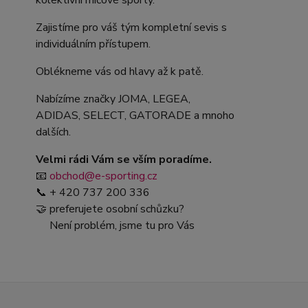
kolektivní míčové sporty.
Zajistíme pro váš tým kompletní sevis s
individuálním přístupem.
Oblékneme vás od hlavy až k patě.
Nabízíme značky JOMA, LEGEA,
ADIDAS, SELECT, GATORADE a mnoho
dalších.
Velmi rádi Vám se vším poradíme.
📧
obchod@e-sporting.cz
📞 + 420 737 200 336
🤝 preferujete osobní schůzku?
Není problém, jsme tu pro Vás