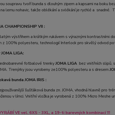
u soupravu tvoří bunda s dlouhým zipem a kapsami na boku bez 
 na lemu nohavic, takže oblékání a svlékání je rychlé a snadné. 
.
A CHAMPIONSHIP VII :
ulatým výstřihem a krátkým rukávem s výraznými kontrastními 
n z 100% polyesteru, technologií Interlock pro skvělý odvod pot
y JOMA LIGA:
jednobarevné fotbalové trenky
JOMA LIGA
bez vnitřních slipů,
MA. Trenýrky jsou vyrobeny ze100% polyesteru a s dresem
JO
kavá bunda JOMA IRIS :
ejpoužívanější šušťáková bunda zn. JOMA, vhodná hlavně pro tré
oženou v límci. Vnitřní vložka je vyrobená z 100% Micro Meshe u
YRÁBÍ VE vel. 6XS - 3XL, a 19-ti barevných kombinací !!!