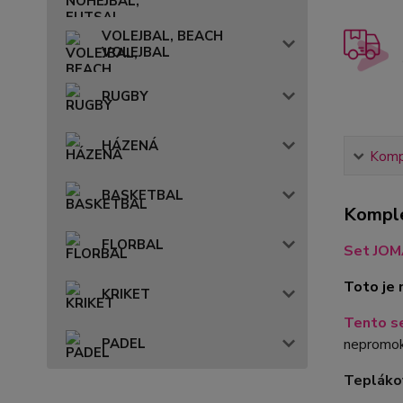
VOLEJBAL, BEACH
VOLEJBAL
RUGBY
HÁZENÁ
Kompl
BASKETBAL
Komple
FLORBAL
Set JOM
Toto je
KRIKET
Tento se
nepromok
PADEL
Tepláko