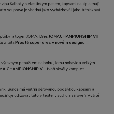
zipu.Kalhoty s elastickým pasem, kapsami na zip a mají
Tato souprava je vhodná jako vycházková i jako tréninková
doplňky a logen JOMA. Dres
JOMA
CHAMPIONSHIP VII
u z těla.
Prostě super dres v novém designu !!!
 s výrazným peoužkem na boku , lemu nohavic a velkým
MA CHAMPIONSHIP VII
tvoří skvělý komplet.
nink. Bunda má vnitřní děrovanou podšívkou kapsami a
možňuje udržovat tělo v teple, v suchu a zároveň. Vyšité