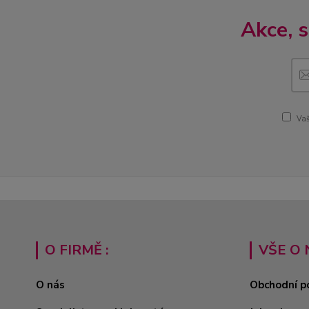
Akce, 
Vaš
O FIRMĚ :
VŠE O 
O nás
Obchodní p