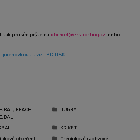
t tak prosím pište na
obchod@e-sporting.cz
, nebo
jmenovkou .... viz. POTISK
EJBAL, BEACH
RUGBY
EJBAL
RBAL
KRIKET
inkové oblečení
Tréninkové ragbyové