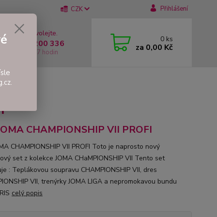
Přihlášení
CZK
 si rady? Zavolejte.
vé
0
ks
 +420 737 200 336
za
0,00 Kč
í-Pátek: 8 - 17 hodin
sle
.cz.
FI
I
 JOMA CHAMPIONSHIP VII PROFI
MA CHAMPIONSHIP VII PROFI Toto je naprosto nový
kový set z kolekce JOMA CHaMPIONSHIP VII Tento set
je : Teplákovou soupravu CHAMPIONSHIP VII, dres
ONSHIP VII, trenýrky JOMA LIGA a nepromokavou bundu
IRIS
celý popis