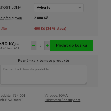
LIKOSTI JOMA
a před slevou
2 080 Kč
tříte
490 Kč (
24
% sleva)
590 Kč
/
ks
Přidat do košíku
14 Kč
bez DPH
Poznámka k tomuto produktu
roduktu:
754 001
Výrobce:
JOMA
VÍCE VARIANT
Hlídat cenu / dostupnost