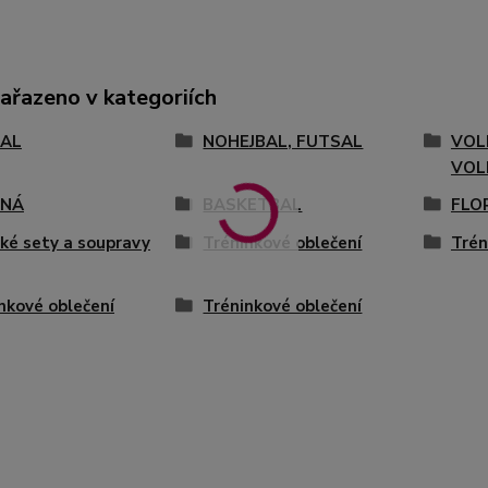
zařazeno v kategoriích
AL
NOHEJBAL, FUTSAL
VOL
VOL
ENÁ
BASKETBAL
FLO
ké sety a soupravy
Tréninkové oblečení
Trén
nkové oblečení
Tréninkové oblečení