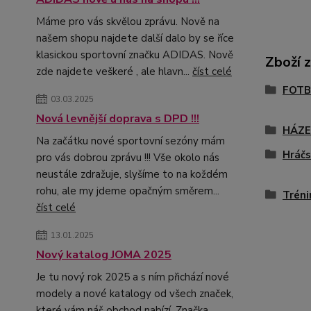
Máme pro vás skvělou zprávu. Nově na
našem shopu najdete další dalo by se říce
klasickou sportovní značku ADIDAS. Nově
Zboží 
zde najdete veškeré , ale hlavn...
číst celé
FOTB
03.03.2025
Nová levnější doprava s DPD !!!
HÁZ
Na začátku nové sportovní sezóny mám
Hráčs
pro vás dobrou zprávu !!! Vše okolo nás
neustále zdražuje, slyšíme to na koždém
rohu, ale my jdeme opačným směrem...
Tréni
číst celé
13.01.2025
Nový katalog JOMA 2025
Je tu nový rok 2025 a s ním přichází nové
modely a nové katalogy od všech značek,
které vám náš obchod nabízí. Značka