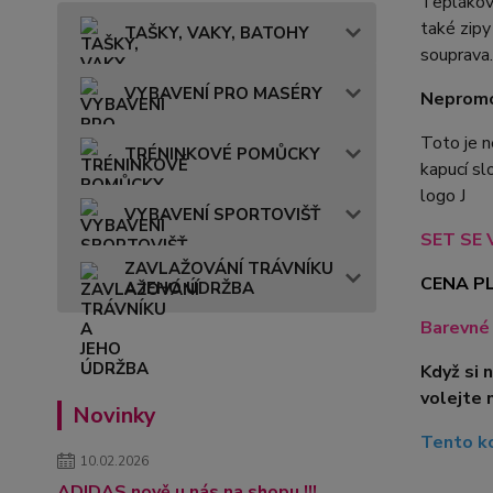
Teplákovo
také zipy
TAŠKY, VAKY, BATOHY
souprava
VYBAVENÍ PRO MASÉRY
Nepromo
Toto je n
TRÉNINKOVÉ POMŮCKY
kapucí sl
logo J
VYBAVENÍ SPORTOVIŠŤ
SET SE V
ZAVLAŽOVÁNÍ TRÁVNÍKU
CENA PL
A JEHO ÚDRŽBA
Barevné 
Když si 
volejte 
Novinky
Tento ko
10.02.2026
ADIDAS nově u nás na shopu !!!