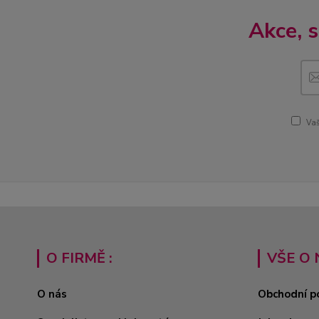
Akce, 
Vaš
O FIRMĚ :
VŠE O 
O nás
Obchodní p