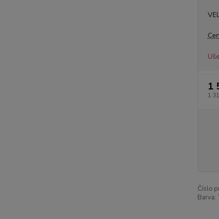
VE
Cen
Uše
1 
1 3
Číslo p
Barva: