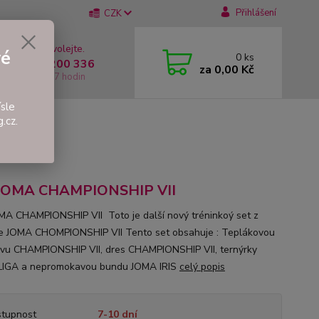
Přihlášení
CZK
 si rady? Zavolejte.
vé
0
ks
 +420 737 200 336
za
0,00 Kč
í-Pátek: 8 - 17 hodin
sle
.cz.
 JOMA CHAMPIONSHIP VII
MA CHAMPIONSHIP VII Toto je další nový tréninkoý set z
e JOMA CHOMPIONSHIP VII Tento set obsahuje : Teplákovou
vu CHAMPIONSHIP VII, dres CHAMPIONSHIP VII, ternýrky
LIGA a nepromokavou bundu JOMA IRIS
celý popis
tupnost
7-10 dní