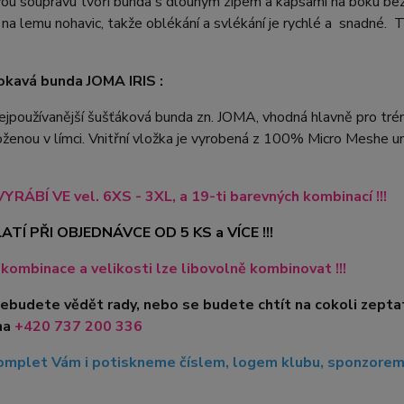
u soupravu tvoří bunda s dlouhým zipem a kapsami na boku bez 
 na lemu nohavic, takže oblékání a svlékání je rychlé a snadné. 
.
kavá bunda JOMA IRIS :
ejpoužívanější šušťáková bunda zn. JOMA, vhodná hlavně pro tré
oženou v límci. Vnitřní vložka je vyrobená z 100% Micro Meshe u
YRÁBÍ VE vel. 6XS - 3XL, a 19-ti barevných kombinací !!!
ATÍ PŘI OBJEDNÁVCE OD 5 KS a VÍCE !!!
kombinace a velikosti lze libovolně kombinovat !!!
nebudete vědět rady, nebo se budete chtít na cokoli zepta
na
+420 737 200 336
mplet Vám i potiskneme číslem, logem klubu, sponzorem, 