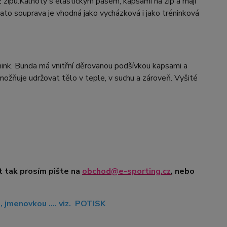
zipu.Kalhoty s elastickým pasem, kapsami na zip a mají
Tato souprava je vhodná jako vycházková i jako tréninková
nink. Bunda má vnitřní děrovanou podšívkou kapsami a
možňuje udržovat tělo v teple, v suchu a zároveň. Vyšité
t tak prosím pište na
obchod@e-sporting.cz
, nebo
jmenovkou .... viz. POTISK