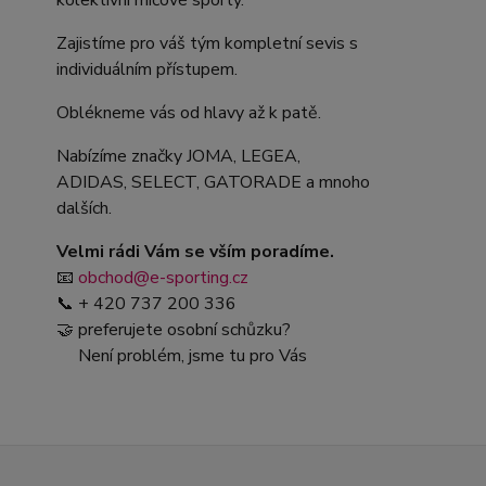
kolektivní míčové sporty.
Zajistíme pro váš tým kompletní sevis s
individuálním přístupem.
Oblékneme vás od hlavy až k patě.
Nabízíme značky JOMA, LEGEA,
ADIDAS, SELECT, GATORADE a mnoho
dalších.
Velmi rádi Vám se vším poradíme.
📧
obchod@e-sporting.cz
📞 + 420 737 200 336
🤝 preferujete osobní schůzku?
Není problém, jsme tu pro Vás