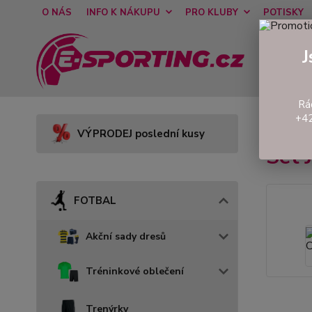
O NÁS
INFO K NÁKUPU
PRO KLUBY
POTISKY
J
Rá
+42
Úvod
VÝPRODEJ poslední kusy
Set
FOTBAL
Akční sady dresů
Tréninkové oblečení
Trenýrky