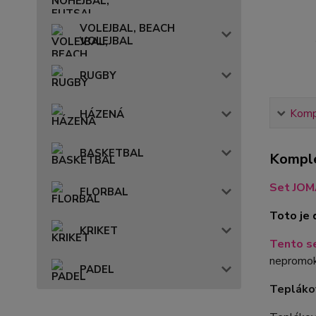
VOLEJBAL, BEACH
VOLEJBAL
RUGBY
Kompl
HÁZENÁ
BASKETBAL
Komple
Set JOM
FLORBAL
Toto je 
KRIKET
Tento se
nepromok
PADEL
Tepláko