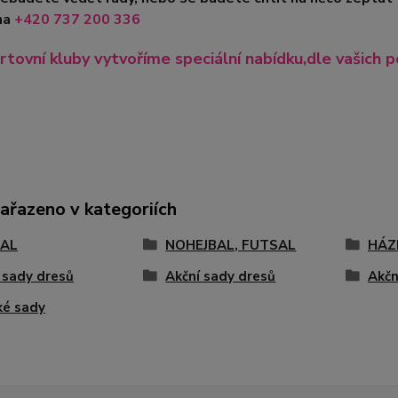
na
+420
737 200 336
rtovní kluby vytvoříme speciální nabídku,dle vašich p
zařazeno v kategoriích
AL
NOHEJBAL, FUTSAL
HÁZ
 sady dresů
Akční sady dresů
Akčn
ké sady