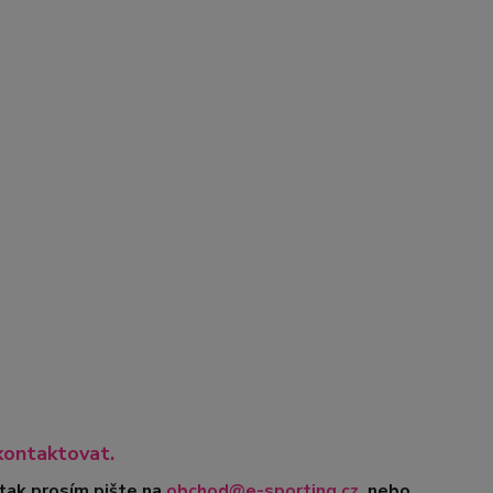
kontaktovat.
 tak prosím pište na
obchod@e-sporting.cz
, nebo