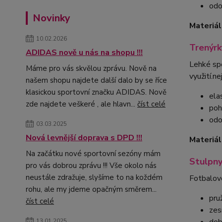
odo
Novinky
Materiál
10.02.2026
Trenýr
ADIDAS nově u nás na shopu !!!
Lehké spo
Máme pro vás skvělou zprávu. Nově na
využití.n
našem shopu najdete další dalo by se říce
klasickou sportovní značku ADIDAS. Nově
ela
zde najdete veškeré , ale hlavn...
číst celé
poh
odo
03.03.2025
Nová levnější doprava s DPD !!!
Materiál
Na začátku nové sportovní sezóny mám
Stulpn
pro vás dobrou zprávu !!! Vše okolo nás
neustále zdražuje, slyšíme to na koždém
Fotbalové
rohu, ale my jdeme opačným směrem...
pru
číst celé
zes
13.01.2025