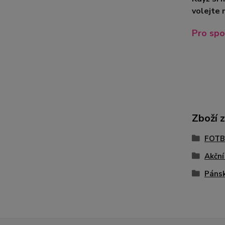
volejte 
Pro spo
Zboží 
FOTB
Akční
Páns