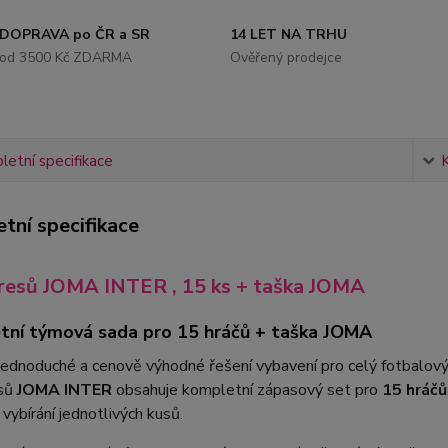
DOPRAVA po ČR a SR
14 LET NA TRHU
od 3500 Kč ZDARMA
Ověřený prodejce
etní specifikace
tní specifikace
resů JOMA INTER , 15 ks + taška JOMA
ní týmová sada pro 15 hráčů + taška JOMA
jednoduché a cenově výhodné řešení vybavení pro celý fotbalov
esů
JOMA INTER
obsahuje kompletní zápasový set pro
15 hráčů
 vybírání jednotlivých kusů.