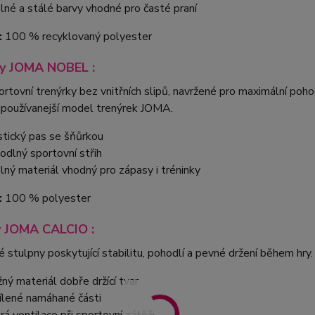
lné a stálé barvy vhodné pro časté praní
:
100 % recyklovaný polyester
ky JOMA NOBEL :
rtovní trenýrky bez vnitřních slipů, navržené pro maximální po
ejpoužívanejší model trenýrek JOMA.
stický pas se šňůrkou
odlný sportovní střih
lný materiál vhodný pro zápasy i tréninky
:
100 % polyester
y JOMA CALCIO :
 stulpny poskytující stabilitu, pohodlí a pevné držení během hry.
žný materiál dobře držící tvar
ílené namáhané části