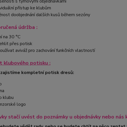
šenosti s týmovými objednávkami
ividuální přístup ke klubům
nost doobjednání dalších kusů během sezóny
ručená údržba :
ní na 30 °C
ehlit přes potisk
oužívat aviváž pro zachování funkčních vlastností
 klubového potisku :
 zajistíme kompletní potisk dresů:
o
na
o klubu
nzorské logo
ky stačí uvést do poznámky u objednávky nebo nás 
nebudete vědět rady, nebo se budete chtít na něco zeptat