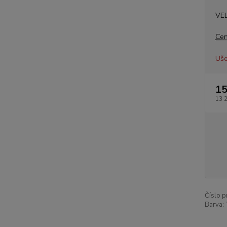
VE
Cen
Uše
15
13 
Číslo p
Barva: