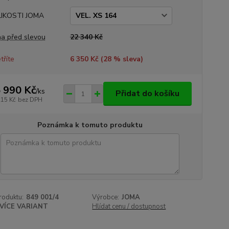
LIKOSTI JOMA
a před slevou
22 340 Kč
tříte
6 350 Kč (
28
% sleva)
 990 Kč
/
ks
Přidat do košíku
215 Kč
bez DPH
Poznámka k tomuto produktu
roduktu:
849 001/4
Výrobce:
JOMA
VÍCE VARIANT
Hlídat cenu / dostupnost