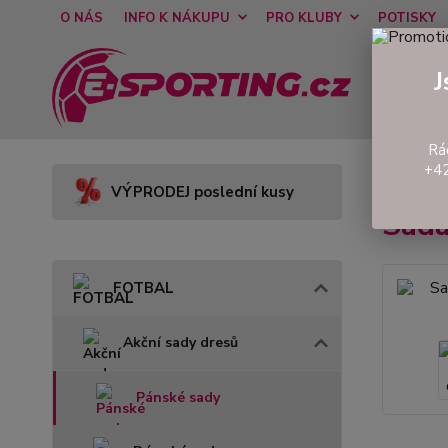
O NÁS
INFO K NÁKUPU
PRO KLUBY
POTISKY
J
Rá
+42
Úvod
VÝPRODEJ poslední kusy
Sada
FOTBAL
Akční sady dresů
Pánské sady