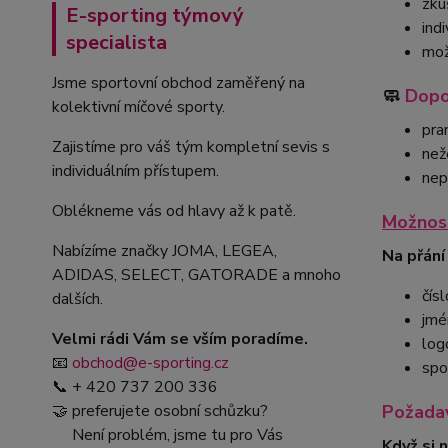
zku
E-sporting týmový
ind
specialista
mož
Jsme sportovní obchod zaměřený na
🧼
Dopo
kolektivní míčové sporty.
pra
Zajistíme pro váš tým kompletní sevis s
než
individuálním přístupem.
nep
Oblékneme vás od hlavy až k patě.
Možnost
Nabízíme značky JOMA, LEGEA,
Na přání
ADIDAS, SELECT, GATORADE a mnoho
čísl
dalších.
jmé
Velmi rádi Vám se vším poradíme.
log
📧
obchod@e-sporting.cz
spo
📞 + 420 737 200 336
🤝 preferujete osobní schůzku?
Požadav
Není problém, jsme tu pro Vás
Když si 