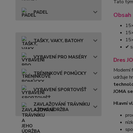
Tato týmo
PADEL
Obsah 
15×
15×
15×
TAŠKY, VAKY, BATOHY
✔ s
VYBAVENÍ PRO MASÉRY
Dres J
Moderní f
TRÉNINKOVÉ POMŮCKY
udržuje h
technolo
VYBAVENÍ SPORTOVIŠŤ
JOMA se 
Hlavní v
ZAVLAŽOVÁNÍ TRÁVNÍKU
A JEHO ÚDRŽBA
pro
níz
spo