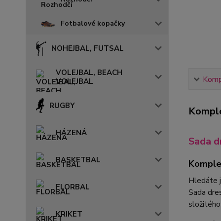
Fotbalové kopačky
NOHEJBAL, FUTSAL
VOLEJBAL, BEACH
Kompl
VOLEJBAL
RUGBY
Komple
HÁZENÁ
Sada d
BASKETBAL
Komplet
Hledáte 
FLORBAL
Sada dr
složitého
KRIKET