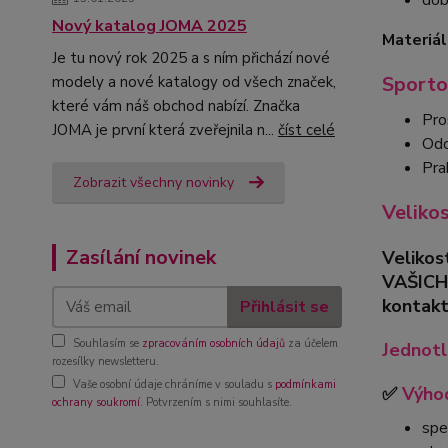
dob
Nový katalog JOMA 2025
Materiál
Je tu nový rok 2025 a s ním přichází nové
Sporto
modely a nové katalogy od všech značek,
které vám náš obchod nabízí. Značka
Pro
JOMA je první která zveřejnila n...
číst celé
Odo
Pra
Zobrazit všechny novinky
Veliko
Zasílání novinek
Velikos
VAŠICH
kontakt
Přihlásit se
Souhlasím se
zpracováním osobních údajů
za účelem
Jednotl
rozesílky newsletteru.
Vaše osobní údaje chráníme v souladu s
podmínkami
✅
Výhod
ochrany soukromí
. Potvrzením s nimi souhlasíte.
spe