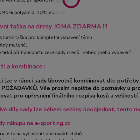
rá ventilace při sportovní zátěži
:
90% polyamid, 10% elastan
vní taška na dresy JOMA ZDARMA !!!
storná taška pro kompletní vybavení týmu
lný materiál
ktická při transportu celé sady dresů , nebeo jiného vybavení
sti a kombinace :
ti lze v rámci sady libovolně kombinovat dle pot
 POŽADAVKŮ. Vše prosím napište do poznávky u pro
ovat pro upřesnění finálního rozpisu kusů a velikostí.
ivé díly sady lze během sezóny doobjednat, tento mo
y nákupu na e-sporting.cz
cialista na vybavení sportovních klubů