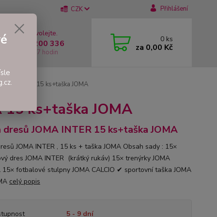
Přihlášení
CZK
 si rady? Zavolejte.
vé
0
ks
 +420 737 200 336
za
0,00 Kč
í-Pátek: 8 - 17 hodin
sle
.cz.
 JOMA INTER 15 ks+taška JOMA
R 15 ks+taška JOMA
 dresů JOMA INTER 15 ks+taška JOMA
resů JOMA INTER , 15 ks + taška JOMA Obsah sady : 15×
ový dres JOMA INTER (krátký rukáv) 15× trenýrky JOMA
15× fotbalové stulpny JOMA CALCIO ✔ sportovní taška JOMA
MA
celý popis
tupnost
5 - 9 dní