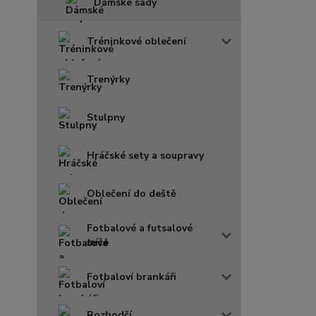
Dámské sady
Tréninkové oblečení
Trenýrky
Stulpny
Hráčské sety a soupravy
Oblečení do deště
Fotbalové a futsalové
míče
Fotbaloví brankáři
Rozhodčí