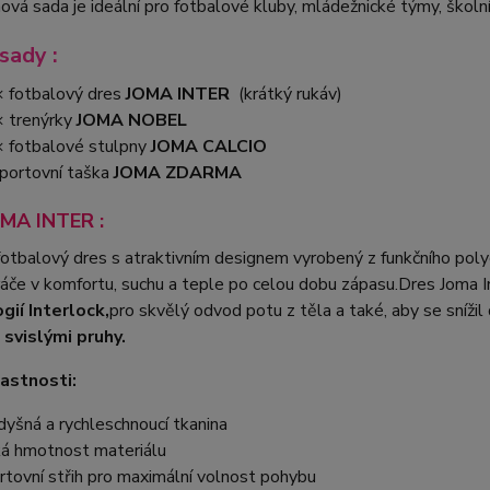
vá sada je ideální pro fotbalové kluby, mládežnické týmy, školní
sady :
 fotbalový dres
JOMA INTER
(krátký rukáv)
 trenýrky
JOMA NOBEL
 fotbalové stulpny
JOMA CALCIO
portovní taška
JOMA ZDARMA
OMA INTER :
otbalový dres s atraktivním designem vyrobený z funkčního pol
ráče v komfortu, suchu a teple po celou dobu zápasu.Dres Joma I
gií Interlock,
pro skvělý odvod potu z těla a také, aby se snížil
svislými pruhy.
lastnosti:
dyšná a rychleschnoucí tkanina
ká hmotnost materiálu
rtovní střih pro maximální volnost pohybu