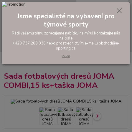
0
ks
tel: +420 737 200 336
CZK
za
0,00 Kč
Pondělí-Pátek: 8 - 17 hodin
Jsme specialisté na vybavení pro
týmové sporty
Menu
Rádi vašemu týmu zpracujeme nabídku na míru! Kontaktujte nás
na čísle
Hledat
+420 737 200 336 nebo prostřednictvím e-mailu obchod@e-
sporting.cz.
Zavřít
Úvod
FOTBAL
Akční sady dresů
Pánské sady
Sada fotbalových
dresů JOMA COMBI,15 ks+taška JOMA
Sada fotbalových dresů JOMA
COMBI,15 ks+taška JOMA