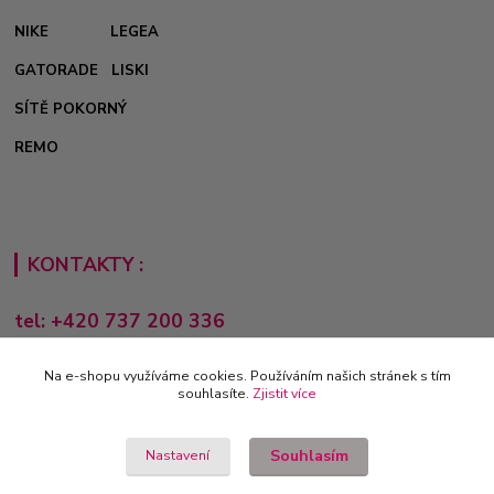
NIKE
LEGEA
GATORADE
LISKI
SÍTĚ POKORNÝ
REMO
KONTAKTY :
tel: +420 737 200 336
Pondělí-Pátek: 8 - 17 hodin
Na e-shopu využíváme cookies. Používáním našich stránek s tím
obchod@e-sporting.cz
souhlasíte.
Zjistit více
Souhlasím
Nastavení