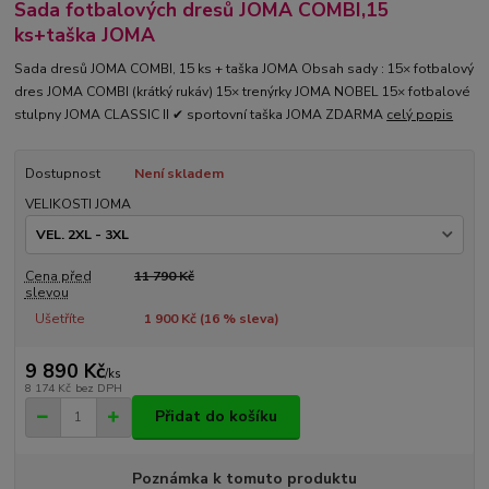
Sada fotbalových dresů JOMA COMBI,15
ks+taška JOMA
Sada dresů JOMA COMBI, 15 ks + taška JOMA Obsah sady : 15× fotbalový
dres JOMA COMBI (krátký rukáv) 15× trenýrky JOMA NOBEL 15× fotbalové
stulpny JOMA CLASSIC II ✔ sportovní taška JOMA ZDARMA
celý popis
Dostupnost
Není skladem
VELIKOSTI JOMA
Cena před
11 790 Kč
slevou
Ušetříte
1 900 Kč (
16
% sleva)
9 890 Kč
/
ks
8 174 Kč
bez DPH
Přidat do košíku
Poznámka k tomuto produktu