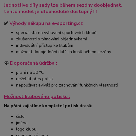
Jednotlivé díly sady lze během sezóny doobjednat,
tento model je dlouhodobě dostupný !!!
✅
Výhody nákupu na e-sporting.cz
specialista na vybavení sportovních klubů
zkušenosti s týmovými objednávkami
individuální přístup ke klubům
možnost doobjednání dalších kusů během sezóny
🧼
Doporučená údržba :
praní na 30 °C
nežehlit přes potisk
nepoužívat aviváž pro zachování funkčních vlastností
Možnost klubového potisku :
Na přání zajistíme kompletní potisk dresů:
číslo
jména
logo klubu
sponzorské logo