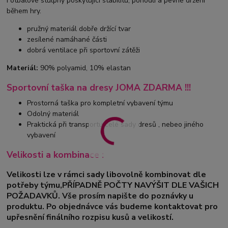
Fotbalové stulpny poskytující stabilitu, pohodlí a pevné držení
během hry.
pružný materiál dobře držící tvar
zesílené namáhané části
dobrá ventilace při sportovní zátěži
Materiál:
90% polyamid, 10% elastan
Sportovní taška na dresy JOMA ZDARMA !!!
Prostorná taška pro kompletní vybavení týmu
Odolný materiál
Praktická při transportu celé sady dresů , nebeo jiného
vybavení
Velikosti a kombinace :
Velikosti lze v rámci sady libovolně kombinovat dle
potřeby týmu,PŘÍPADNĚ POČTY NAVÝŠIT DLE VAŠICH
POŽADAVKŮ. Vše prosím napište do poznávky u
produktu. Po objednávce vás budeme kontaktovat pro
upřesnění finálního rozpisu kusů a velikostí.