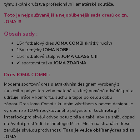
týmy, školní družstva profesionální i amatérské soutěže.
Toto je nejpoužívanější a nejoblíbenější sada dresů od zn.
JOMA !!!
Obsah sady :
15× fotbalový dres
JOMA COMBI
(krátký rukáv)
15× trenýrky
JOMA NOBEL
15× fotbalové stulpny
JOMA CLASSIC II
✔ sportovní taška
JOMA ZDARMA
Dres JOMA COMBI :
Moderní sportovní dres s atraktivním designem vyrobený z
funkčního polyesterového materiálu, který pomáhá odvádět pot a
udržuje hráče v komfortu, suchu a teple po celou dobu
zápasu.Dres Joma Combi s kulatým výstřihem v novém designu je
vyroben ze 100% recyklovaného polyesteru,
technologií
Interlock,
pro skvělý odvod potu z těla a také, aby se snížil dopad
na životní prostředí. Technologie Micro-Mesh na stranách dresu
zaručuje skvělou prodyšnost.
Toto je velice oblíbený
dres od zn.
JOMA