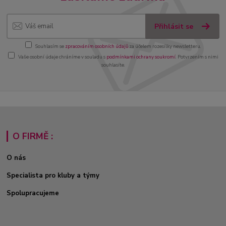
Přihlásit se
Souhlasím se
zpracováním osobních údajů
za účelem rozesílky newsletteru.
Vaše osobní údaje chráníme v souladu s
podmínkami ochrany soukromí
. Potvrzením s nimi
souhlasíte.
O FIRMĚ :
O nás
Specialista pro kluby a týmy
Spolupracujeme