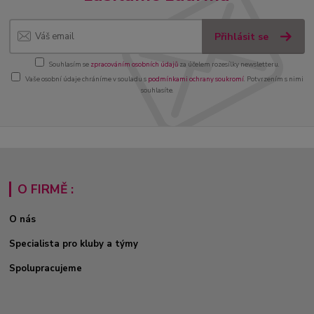
Přihlásit se
Souhlasím se
zpracováním osobních údajů
za účelem rozesílky newsletteru.
Vaše osobní údaje chráníme v souladu s
podmínkami ochrany soukromí
. Potvrzením s nimi
souhlasíte.
O FIRMĚ :
O nás
Specialista pro kluby a týmy
Spolupracujeme