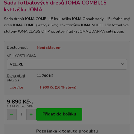
Sada fotbalových dresů JOMA COMBI,15
ks+taška JOMA
Sada dresů JOMA COMBI, 15 ks + taška JOMA Obsah sady : 15× fotbalový
dres JOMA COMBI (krátký rukáv) 15× trenýrky JOMA NOBEL 15× fotbalové
stulpny JOMA CLASSIC II ✔ sportovní taška JOMA ZDARMA
celý popis
Dostupnost
Není skladem
VELIKOSTI JOMA
Cena před
11 790 Kč
slevou
Ušetříte
1 900 Kč (
16
% sleva)
9 890 Kč
/
ks
8 174 Kč
bez DPH
Přidat do košíku
Poznámka k tomuto produktu