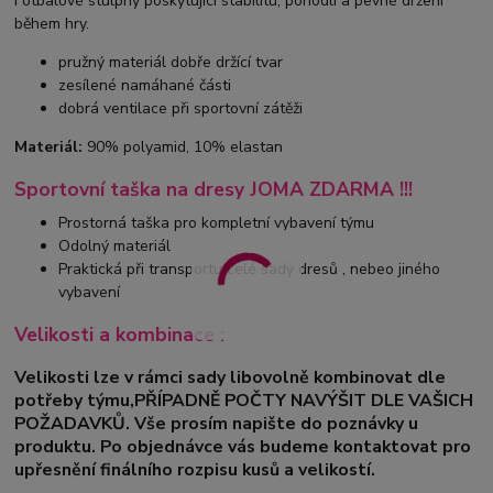
Fotbalové stulpny poskytující stabilitu, pohodlí a pevné držení
během hry.
pružný materiál dobře držící tvar
zesílené namáhané části
dobrá ventilace při sportovní zátěži
Materiál:
90% polyamid, 10% elastan
Sportovní taška na dresy JOMA ZDARMA !!!
Prostorná taška pro kompletní vybavení týmu
Odolný materiál
Praktická při transportu celé sady dresů , nebeo jiného
vybavení
Velikosti a kombinace :
Velikosti lze v rámci sady libovolně kombinovat dle
potřeby týmu,PŘÍPADNĚ POČTY NAVÝŠIT DLE VAŠICH
POŽADAVKŮ. Vše prosím napište do poznávky u
produktu. Po objednávce vás budeme kontaktovat pro
upřesnění finálního rozpisu kusů a velikostí.