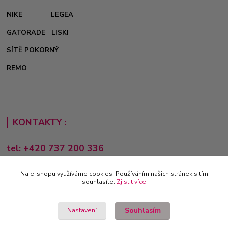
NIKE
LEGEA
GATORADE
LISKI
SÍTĚ POKORNÝ
REMO
KONTAKTY :
tel: +420 737 200 336
Pondělí-Pátek: 8 - 17 hodin
Na e-shopu využíváme cookies. Používáním našich stránek s tím
obchod@e-sporting.cz
souhlasíte.
Zjistit více
Souhlasím
Nastavení