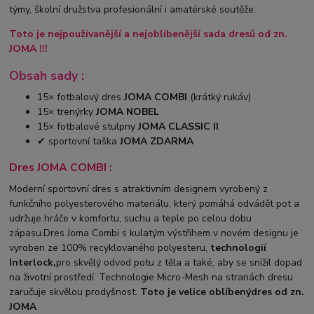
týmy, školní družstva profesionální i amatérské soutěže.
Toto je nejpoužívanější a nejoblíbenější sada dresů od zn.
JOMA !!!
Obsah sady :
15× fotbalový dres
JOMA COMBI
(krátký rukáv)
15× trenýrky
JOMA NOBEL
15× fotbalové stulpny
JOMA CLASSIC II
✔ sportovní taška
JOMA ZDARMA
Dres JOMA COMBI :
Moderní sportovní dres s atraktivním designem vyrobený z
funkčního polyesterového materiálu, který pomáhá odvádět pot a
udržuje hráče v komfortu, suchu a teple po celou dobu
zápasu.Dres Joma Combi s kulatým výstřihem v novém designu je
vyroben ze 100% recyklovaného polyesteru,
technologií
Interlock,
pro skvělý odvod potu z těla a také, aby se snížil dopad
na životní prostředí. Technologie Micro-Mesh na stranách dresu
zaručuje skvělou prodyšnost.
Toto je velice oblíbený
dres od zn.
JOMA