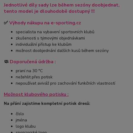
Jednotlivé díly sady lze během sezóny doobjednat,
tento model je dlouhodobě dostupný !!!
✅
Výhody nákupu na e-sporting.cz
specialista na vybavení sportovních klubů
zkušenosti s týmovými objednávkami
individuální přístup ke klubům
možnost doobjednání dalších kusů během sezóny
🧼
Doporučená údržba :
praní na 30 °C
nežehlit přes potisk
nepoužívat aviváž pro zachování funkčních vlastností
Možnost klubového potisku :
Na přání zajistíme kompletní potisk dresů:
číslo
jména
logo klubu
sponzorské logo