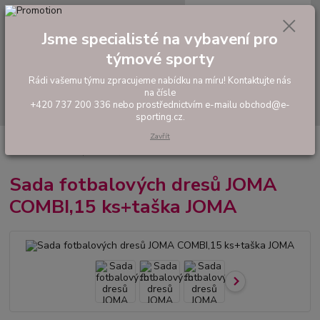
0
ks
tel: +420 737 200 336
CZK
za
0,00 Kč
Pondělí-Pátek: 8 - 17 hodin
Jsme specialisté na vybavení pro
týmové sporty
Menu
Rádi vašemu týmu zpracujeme nabídku na míru! Kontaktujte nás
na čísle
Hledat
+420 737 200 336 nebo prostřednictvím e-mailu obchod@e-
sporting.cz.
Zavřít
Úvod
FOTBAL
Akční sady dresů
Pánské sady
Sada fotbalových
dresů JOMA COMBI,15 ks+taška JOMA
Sada fotbalových dresů JOMA
COMBI,15 ks+taška JOMA