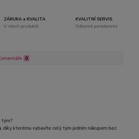
ZÁRUKA a KVALITA
KVALITNÍ SERVIS
U všech produktů
Odborné poradenství
Komentáře
0
ý tým?
ů
, díky kterému vybavíte celý tým jedním nákupem bez