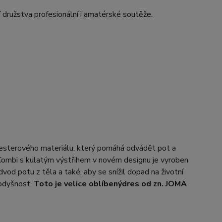
 družstva profesionální i amatérské soutěže.
yesterového materiálu, který pomáhá odvádět pot a
 Combi s kulatým výstřihem v novém designu je vyroben
dvod potu z těla a také, aby se snížil dopad na životní
rodyšnost.
Toto je velice oblíbený
dres od zn. JOMA