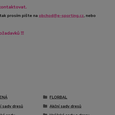
kontaktovat.
 tak prosím pište na
obchod@e-sporting.cz
, nebo
ožadavků !!!
ENÁ
FLORBAL
í sady dresů
Akční sady dresů