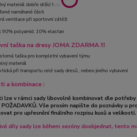
žný materiál dobře držící tvar
ílené namáhané části
rá ventilace při sportovní zátěži
:
90% polyamid, 10% elastan
vní taška na dresy JOMA ZDARMA !!!
storná taška pro kompletní vybavení týmu
lný materiál
ktická při transportu celé sady dresů , nebeo jiného vybavení
sti a kombinace :
ti lze v rámci sady libovolně kombinovat dle pot
 POŽADAVKŮ. Vše prosím napište do poznávky u pro
ovat pro upřesnění finálního rozpisu kusů a velikostí.
ivé díly sady lze během sezóny doobjednat, tento mo