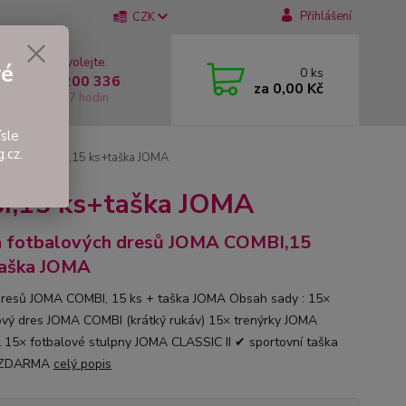
Přihlášení
CZK
 si rady? Zavolejte.
vé
0
ks
 +420 737 200 336
za
0,00 Kč
í-Pátek: 8 - 17 hodin
sle
.cz.
 JOMA COMBI,15 ks+taška JOMA
I,15 ks+taška JOMA
 fotbalových dresů JOMA COMBI,15
taška JOMA
resů JOMA COMBI, 15 ks + taška JOMA Obsah sady : 15×
ový dres JOMA COMBI (krátký rukáv) 15× trenýrky JOMA
15× fotbalové stulpny JOMA CLASSIC II ✔ sportovní taška
 ZDARMA
celý popis