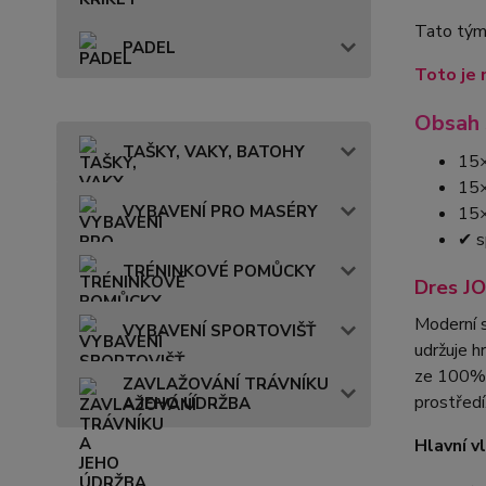
Tato týmo
PADEL
Toto je 
Obsah 
TAŠKY, VAKY, BATOHY
15×
15×
VYBAVENÍ PRO MASÉRY
15×
✔ s
TRÉNINKOVÉ POMŮCKY
Dres J
Moderní s
VYBAVENÍ SPORTOVIŠŤ
udržuje h
ze 100% 
ZAVLAŽOVÁNÍ TRÁVNÍKU
prostředí
A JEHO ÚDRŽBA
Hlavní v