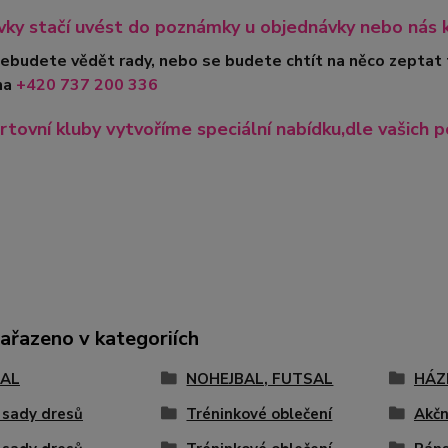
ky stačí uvést do poznámky u objednávky nebo nás 
nebudete vědět rady, nebo se budete chtít na něco zeptat
na
+420
737 200 336
rtovní kluby vytvoříme speciální nabídku,dle vašich p
zařazeno v kategoriích
AL
NOHEJBAL, FUTSAL
HÁZ
 sady dresů
Tréninkové oblečení
Akčn