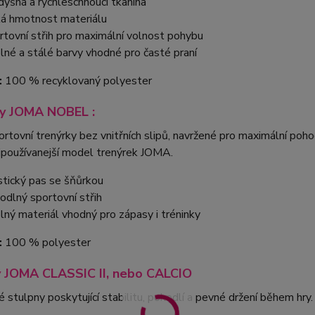
dyšná a rychleschnoucí tkanina
ká hmotnost materiálu
rtovní střih pro maximální volnost pohybu
lné a stálé barvy vhodné pro časté praní
:
100 % recyklovaný polyester
ky JOMA NOBEL :
rtovní trenýrky bez vnitřních slipů, navržené pro maximální po
ejpoužívanejší model trenýrek JOMA.
stický pas se šňůrkou
odlný sportovní střih
lný materiál vhodný pro zápasy i tréninky
:
100 % polyester
 JOMA CLASSIC II, nebo CALCIO
 stulpny poskytující stabilitu, pohodlí a pevné držení během hry.