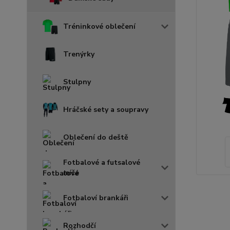
Tréninkové oblečení
Trenýrky
Stulpny
Hráčské sety a soupravy
Oblečení do deště
Fotbalové a futsalové
míče
Fotbaloví brankáři
Rozhodčí