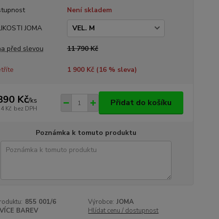
tupnost
Není skladem
LIKOSTI JOMA
a před slevou
11 790 Kč
tříte
1 900 Kč (
16
% sleva)
890 Kč
/
ks
Přidat do košíku
74 Kč
bez DPH
Poznámka k tomuto produktu
roduktu:
855 001/6
Výrobce:
JOMA
VÍCE BAREV
Hlídat cenu / dostupnost