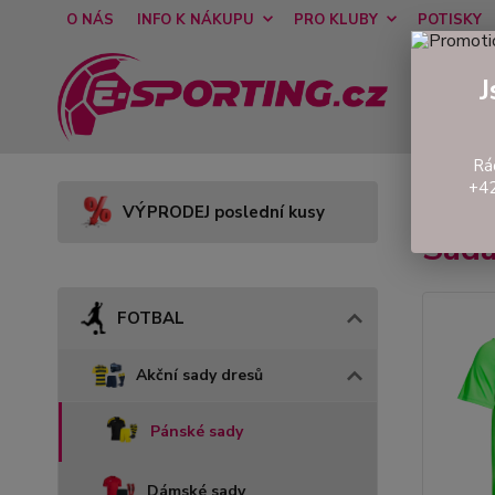
O NÁS
INFO K NÁKUPU
PRO KLUBY
POTISKY
J
Rá
+42
Úvod
VÝPRODEJ poslední kusy
Sada
FOTBAL
Akční sady dresů
Pánské sady
Dámské sady