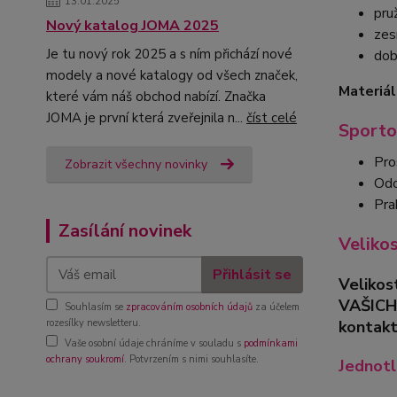
13.01.2025
pru
Nový katalog JOMA 2025
zes
Je tu nový rok 2025 a s ním přichází nové
dob
modely a nové katalogy od všech značek,
Materiál
které vám náš obchod nabízí. Značka
JOMA je první která zveřejnila n...
číst celé
Sporto
Pro
Zobrazit všechny novinky
Odo
Pra
Zasílání novinek
Veliko
Přihlásit se
Velikos
VAŠICH
Souhlasím se
zpracováním osobních údajů
za účelem
kontakt
rozesílky newsletteru.
Vaše osobní údaje chráníme v souladu s
podmínkami
ochrany soukromí
. Potvrzením s nimi souhlasíte.
Jednotl