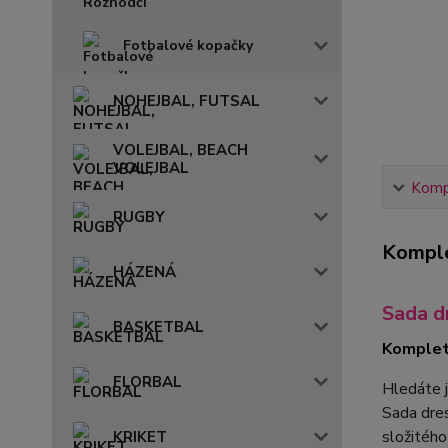
Fotbalové kopačky
NOHEJBAL, FUTSAL
VOLEJBAL, BEACH
VOLEJBAL
Kompl
RUGBY
Komple
HÁZENÁ
Sada d
BASKETBAL
Komplet
FLORBAL
Hledáte 
Sada dr
složitého
KRIKET