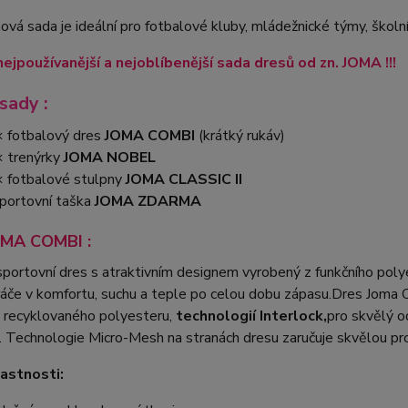
vá sada je ideální pro fotbalové kluby, mládežnické týmy, školní
nejpoužívanější a nejoblíbenější sada dresů od zn. JOMA !!!
sady :
 fotbalový dres
JOMA COMBI
(krátký rukáv)
 trenýrky
JOMA NOBEL
 fotbalové stulpny
JOMA CLASSIC II
portovní taška
JOMA ZDARMA
OMA COMBI :
portovní dres s atraktivním designem vyrobený z funkčního pol
ráče v komfortu, suchu a teple po celou dobu zápasu.Dres Joma
recyklovaného polyesteru,
technologií Interlock,
pro skvělý o
. Technologie Micro-Mesh na stranách dresu zaručuje skvělou p
lastnosti: