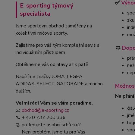
✅
Výhod
E-sporting týmový
spe
specialista
zku
Jsme sportovní obchod zaměřený na
ind
kolektivní míčové sporty.
mož
Zajistíme pro váš tým kompletní sevis s
🧼
Dopo
individuálním přístupem.
pra
Oblékneme vás od hlavy až k patě.
než
nep
Nabízíme značky JOMA, LEGEA,
ADIDAS, SELECT, GATORADE a mnoho
Možnost
dalších.
Na přání
Velmi rádi Vám se vším poradíme.
čísl
📧
obchod@e-sporting.cz
jmé
📞 + 420 737 200 336
log
🤝 preferujete osobní schůzku?
spo
Není problém, jsme tu pro Vás