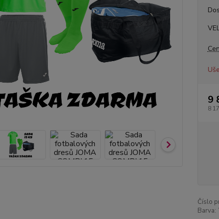
Dos
VE
Cen
Uše
9 
8 1
Číslo p
Barva: