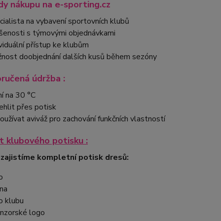
y nákupu na e-sporting.cz
cialista na vybavení sportovních klubů
šenosti s týmovými objednávkami
ividuální přístup ke klubům
nost doobjednání dalších kusů během sezóny
ručená údržba :
ní na 30 °C
ehlit přes potisk
oužívat aviváž pro zachování funkčních vlastností
 klubového potisku :
 zajistíme kompletní potisk dresů:
o
na
o klubu
nzorské logo