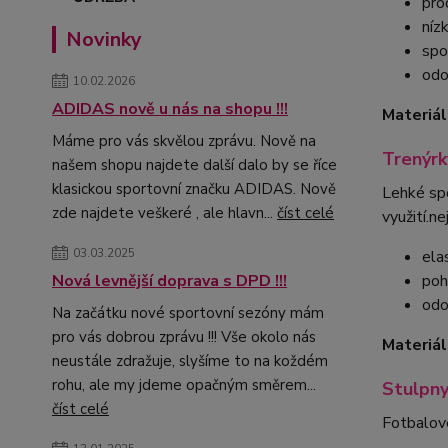
pro
níz
Novinky
spo
odo
10.02.2026
ADIDAS nově u nás na shopu !!!
Materiál
Máme pro vás skvělou zprávu. Nově na
Trenýr
našem shopu najdete další dalo by se říce
klasickou sportovní značku ADIDAS. Nově
Lehké spo
zde najdete veškeré , ale hlavn...
číst celé
využití.n
03.03.2025
ela
poh
Nová levnější doprava s DPD !!!
odo
Na začátku nové sportovní sezóny mám
pro vás dobrou zprávu !!! Vše okolo nás
Materiál
neustále zdražuje, slyšíme to na koždém
rohu, ale my jdeme opačným směrem...
Stulpny
číst celé
Fotbalové