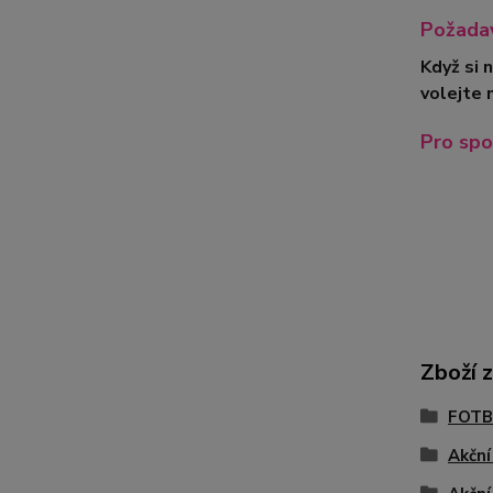
Požadav
Když si 
volejte 
Pro spo
Zboží 
FOTB
Akční