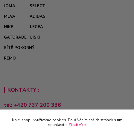
JOMA
SELECT
MEVA
ADIDAS
NIKE
LEGEA
GATORADE
LISKI
SÍTĚ POKORNÝ
REMO
KONTAKTY :
tel: +420 737 200 336
Pondělí-Pátek: 8 - 17 hodin
Na e-shopu využíváme cookies. Používáním našich stránek s tím
obchod@e-sporting.cz
souhlasíte.
Zjistit více