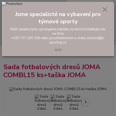
0
ks
tel: +420 737 200 336
CZK
za
0,00 Kč
Pondělí-Pátek: 8 - 17 hodin
Jsme specialisté na vybavení pro
týmové sporty
Menu
Rádi vašemu týmu zpracujeme nabídku na míru! Kontaktujte nás
na čísle
Hledat
+420 737 200 336 nebo prostřednictvím e-mailu obchod@e-
sporting.cz.
Zavřít
Úvod
FOTBAL
Akční sady dresů
Pánské sady
Sada fotbalových
dresů JOMA COMBI,15 ks+taška JOMA
Sada fotbalových dresů JOMA
COMBI,15 ks+taška JOMA