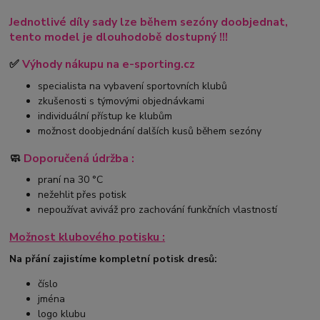
Jednotlivé díly sady lze během sezóny doobjednat,
tento model je dlouhodobě dostupný !!!
✅
Výhody nákupu na e-sporting.cz
specialista na vybavení sportovních klubů
zkušenosti s týmovými objednávkami
individuální přístup ke klubům
možnost doobjednání dalších kusů během sezóny
🧼
Doporučená údržba :
praní na 30 °C
nežehlit přes potisk
nepoužívat aviváž pro zachování funkčních vlastností
Možnost klubového potisku :
Na přání zajistíme kompletní potisk dresů:
číslo
jména
logo klubu