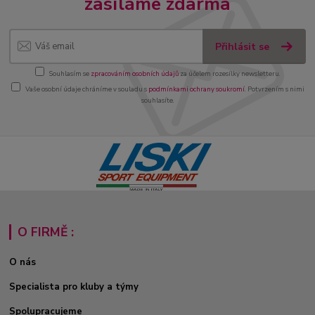
zasíláme zdarma
Přihlásit se
Souhlasím se
zpracováním osobních údajů
za účelem rozesílky newsletteru.
Vaše osobní údaje chráníme v souladu s
podmínkami ochrany soukromí
. Potvrzením s nimi
souhlasíte.
O FIRMĚ :
O nás
Specialista pro kluby a týmy
Spolupracujeme