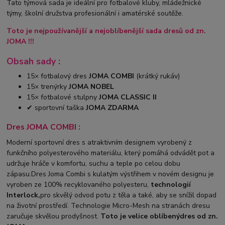
Tato týmová sada je ideální pro fotbalové kluby, mládežnické
týmy, školní družstva profesionální i amatérské soutěže.
Toto je nejpoužívanější a nejoblíbenější sada dresů od zn.
JOMA !!!
Obsah sady :
15× fotbalový dres
JOMA COMBI
(krátký rukáv)
15× trenýrky
JOMA NOBEL
15× fotbalové stulpny
JOMA CLASSIC II
✔ sportovní taška
JOMA ZDARMA
Dres JOMA COMBI :
Moderní sportovní dres s atraktivním designem vyrobený z
funkčního polyesterového materiálu, který pomáhá odvádět pot a
udržuje hráče v komfortu, suchu a teple po celou dobu
zápasu.Dres Joma Combi s kulatým výstřihem v novém designu je
vyroben ze 100% recyklovaného polyesteru,
technologií
Interlock,
pro skvělý odvod potu z těla a také, aby se snížil dopad
na životní prostředí. Technologie Micro-Mesh na stranách dresu
zaručuje skvělou prodyšnost.
Toto je velice oblíbený
dres od zn.