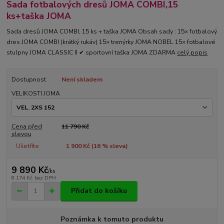
Sada fotbalových dresů JOMA COMBI,15
ks+taška JOMA
Sada dresů JOMA COMBI, 15 ks + taška JOMA Obsah sady : 15× fotbalový
dres JOMA COMBI (krátký rukáv) 15× trenýrky JOMA NOBEL 15× fotbalové
stulpny JOMA CLASSIC II ✔ sportovní taška JOMA ZDARMA
celý popis
Dostupnost
Není skladem
VELIKOSTI JOMA
Cena před
11 790 Kč
slevou
Ušetříte
1 900 Kč (
16
% sleva)
9 890 Kč
/
ks
8 174 Kč
bez DPH
Přidat do košíku
Poznámka k tomuto produktu