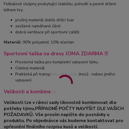
Fotbalové stulpny poskytující stabilitu, pohodlí a pevné držení
během hry.
pružný materiál dobře držící tvar
zesílené namáhané části
dobrá ventilace při sportovní zátěži
Materiál:
90% polyamid, 10% elastan
Sportovní taška na dresy JOMA ZDARMA !!!
Prostorná taška pro kompletní vybavení týmu
Odolný materiál
Praktická při transportu celé sady dresů , nebeo jiného
vybavení
Velikosti a kombinace :
Velikosti lze v rámci sady libovolně kombinovat dle
potřeby týmu,PŘÍPADNĚ POČTY NAVÝŠIT DLE VAŠICH
POŽADAVKŮ. Vše prosím napište do poznávky u
produktu. Po objednávce vás budeme kontaktovat pro
upřesnění finálního rozpisu kusů a velikostí.