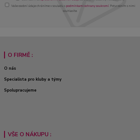
Vaše osobní údaje chráníme v souladu s
podmínkami ochrany soukromí
. Potvrzením s nimi
souhlasíte.
O FIRMĚ :
O nás
Specialista pro kluby a týmy
Spolupracujeme
VŠE O NÁKUPU :