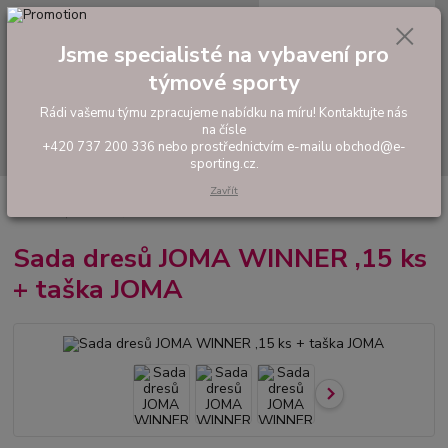
0
ks
tel: +420 737 200 336
CZK
za
0,00 Kč
Pondělí-Pátek: 8 - 17 hodin
Jsme specialisté na vybavení pro
týmové sporty
Menu
Rádi vašemu týmu zpracujeme nabídku na míru! Kontaktujte nás
na čísle
Hledat
+420 737 200 336 nebo prostřednictvím e-mailu obchod@e-
sporting.cz.
Zavřít
Úvod
FOTBAL
Akční sady dresů
Pánské sady
Sada dresů JOMA
WINNER ,15 ks + taška JOMA
Sada dresů JOMA WINNER ,15 ks
+ taška JOMA