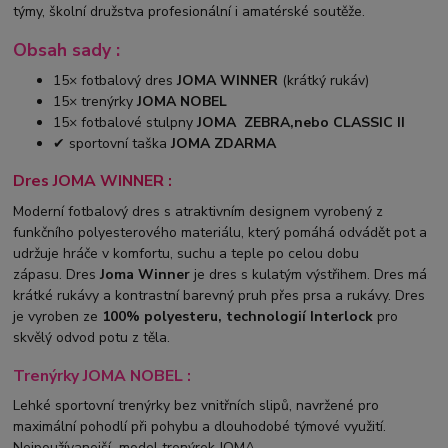
týmy, školní družstva profesionální i amatérské soutěže.
Obsah sady :
15× fotbalový dres
JOMA WINNER
(krátký rukáv)
15× trenýrky
JOMA NOBEL
15× fotbalové stulpny
JOMA ZEBRA,nebo CLASSIC II
✔ sportovní taška
JOMA ZDARMA
Dres JOMA WINNER :
Moderní fotbalový dres s atraktivním designem vyrobený z
funkčního polyesterového materiálu, který pomáhá odvádět pot a
udržuje hráče v komfortu, suchu a teple po celou dobu
zápasu.
Dres
Joma Winner
je dres s kulatým výstřihem. Dres má
krátké rukávy a kontrastní barevný pruh přes prsa a rukávy. Dres
je vyroben ze
100% polyesteru, technologií Interlock
pro
skvělý odvod potu z těla.
Trenýrky JOMA NOBEL :
Lehké sportovní trenýrky bez vnitřních slipů, navržené pro
maximální pohodlí při pohybu a dlouhodobé týmové využití.
Nejpoužívanejší model trenýrek JOMA.