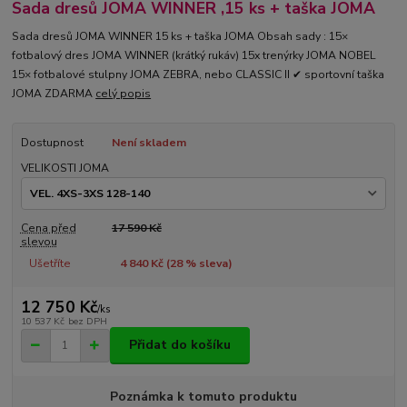
Sada dresů JOMA WINNER ,15 ks + taška JOMA
Sada dresů JOMA WINNER 15 ks + taška JOMA Obsah sady : 15×
fotbalový dres JOMA WINNER (krátký rukáv) 15x trenýrky JOMA NOBEL
15× fotbalové stulpny JOMA ZEBRA, nebo CLASSIC II ✔ sportovní taška
JOMA ZDARMA
celý popis
Dostupnost
Není skladem
VELIKOSTI JOMA
Cena před
17 590 Kč
slevou
Ušetříte
4 840 Kč (
28
% sleva)
12 750 Kč
/
ks
10 537 Kč
bez DPH
Přidat do košíku
Poznámka k tomuto produktu