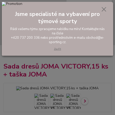
0
ks
tel: +420 737 200 336
CZK
za
0,00 Kč
Pondělí-Pátek: 8 - 17 hodin
Jsme specialisté na vybavení pro
týmové sporty
Menu
Rádi vašemu týmu zpracujeme nabídku na míru! Kontaktujte nás
na čísle
Hledat
+420 737 200 336 nebo prostřednictvím e-mailu obchod@e-
sporting.cz.
Zavřít
Úvod
FOTBAL
Akční sady dresů
Pánské sady
Sada dresů JOMA
VICTORY,15 ks + taška JOMA
Sada dresů JOMA VICTORY,15 ks
+ taška JOMA