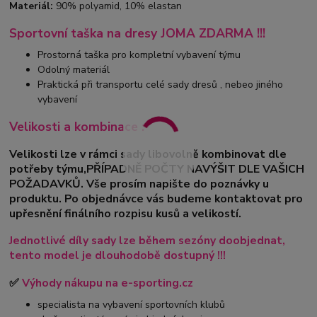
Materiál:
90% polyamid, 10% elastan
Sportovní taška na dresy JOMA ZDARMA !!!
Prostorná taška pro kompletní vybavení týmu
Odolný materiál
Praktická při transportu celé sady dresů , nebeo jiného
vybavení
Velikosti a kombinace :
Velikosti lze v rámci sady libovolně kombinovat dle
potřeby týmu,PŘÍPADNĚ POČTY NAVÝŠIT DLE VAŠICH
POŽADAVKŮ. Vše prosím napište do poznávky u
produktu. Po objednávce vás budeme kontaktovat pro
upřesnění finálního rozpisu kusů a velikostí.
Jednotlivé díly sady lze během sezóny doobjednat,
tento model je dlouhodobě dostupný !!!
✅
Výhody nákupu na e-sporting.cz
specialista na vybavení sportovních klubů