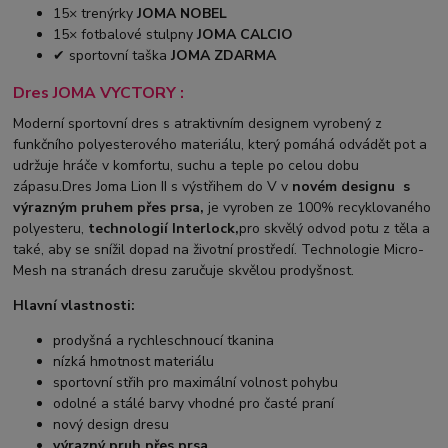
15× trenýrky
JOMA NOBEL
15× fotbalové stulpny
JOMA CALCIO
✔ sportovní taška
JOMA ZDARMA
Dres JOMA VYCTORY :
Moderní sportovní dres s atraktivním designem vyrobený z
funkčního polyesterového materiálu, který pomáhá odvádět pot a
udržuje hráče v komfortu, suchu a teple po celou dobu
zápasu.Dres Joma Lion II s výstřihem do V v
novém designu s
výrazným pruhem přes prsa,
je vyroben ze 100% recyklovaného
polyesteru,
technologií Interlock,
pro skvělý odvod potu z těla a
také, aby se snížil dopad na životní prostředí. Technologie Micro-
Mesh na stranách dresu zaručuje skvělou prodyšnost.
Hlavní vlastnosti:
prodyšná a rychleschnoucí tkanina
nízká hmotnost materiálu
sportovní střih pro maximální volnost pohybu
odolné a stálé barvy vhodné pro časté praní
nový design dresu
výrazný pruh přes prsa