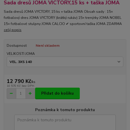
Sada dresů JOMA VICTORY,15 ks + taška JOMA
Sada dresů JOMA VYCTORY, 15 ks + taška JOMA Obsah sady : 15×
fotbalový dres JOMA VYCTORY (krátký rukáv) 15× trenýrky JOMA NOBEL
15× fotbalové stulpny JOMA CALCIO ✔ sportovní taška JOMA ZDARMA
celý popis
Dostupnost
Není skladem
VELIKOSTI JOMA
12 790 Kč
/
ks
10 570 Kč
bez DPH
Přidat do košíku
Poznámka k tomuto produktu