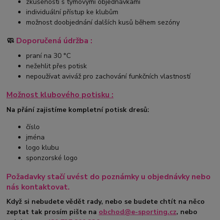
zkušenosti s týmovými objednávkami
individuální přístup ke klubům
možnost doobjednání dalších kusů během sezóny
🧼
Doporučená údržba :
praní na 30 °C
nežehlit přes potisk
nepoužívat aviváž pro zachování funkčních vlastností
Možnost klubového potisku :
Na přání zajistíme kompletní potisk dresů:
číslo
jména
logo klubu
sponzorské logo
Požadavky stačí uvést do poznámky u objednávky nebo
nás kontaktovat.
Když si nebudete vědět rady, nebo se budete chtít na něco
zeptat tak prosím pište na
obchod@e-sporting.cz
, nebo