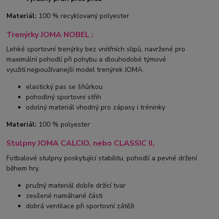
Materiál:
100 % recyklovaný polyester
Trenýrky JOMA NOBEL :
Lehké sportovní trenýrky bez vnitřních slipů, navržené pro
maximální pohodlí při pohybu a dlouhodobé týmové
využití.nejpoužívanejší model trenýrek JOMA.
elastický pas se šňůrkou
pohodlný sportovní střih
odolný materiál vhodný pro zápasy i tréninky
Materiál:
100 % polyester
Stulpny JOMA CALCIO, nebo CLASSIC II,
Fotbalové stulpny poskytující stabilitu, pohodlí a pevné držení
během hry.
pružný materiál dobře držící tvar
zesílené namáhané části
dobrá ventilace při sportovní zátěži