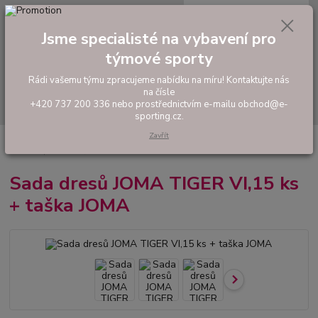
0
ks
tel: +420 737 200 336
CZK
za
0,00 Kč
Pondělí-Pátek: 8 - 17 hodin
Jsme specialisté na vybavení pro
týmové sporty
Menu
Rádi vašemu týmu zpracujeme nabídku na míru! Kontaktujte nás
na čísle
Hledat
+420 737 200 336 nebo prostřednictvím e-mailu obchod@e-
sporting.cz.
Zavřít
Úvod
FOTBAL
Akční sady dresů
Pánské sady
Sada dresů JOMA
TIGER VI,15 ks + taška JOMA
Sada dresů JOMA TIGER VI,15 ks
+ taška JOMA