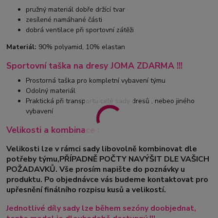
pružný materiál dobře držící tvar
zesílené namáhané části
dobrá ventilace při sportovní zátěži
Materiál:
90% polyamid, 10% elastan
Sportovní taška na dresy JOMA ZDARMA !!!
Prostorná taška pro kompletní vybavení týmu
Odolný materiál
Praktická při transportu celé sady dresů , nebeo jiného
vybavení
Velikosti a kombinace :
Velikosti lze v rámci sady libovolně kombinovat dle
potřeby týmu,PŘÍPADNĚ POČTY NAVÝŠIT DLE VAŠICH
POŽADAVKŮ. Vše prosím napište do poznávky u
produktu. Po objednávce vás budeme kontaktovat pro
upřesnění finálního rozpisu kusů a velikostí.
Jednotlivé díly sady lze během sezóny doobjednat,