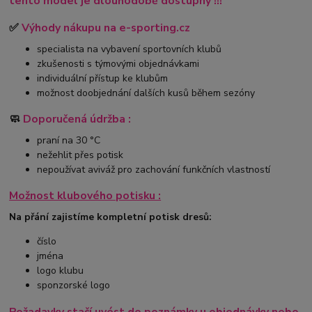
tento model je dlouhodobě dostupný !!!
✅
Výhody nákupu na e-sporting.cz
specialista na vybavení sportovních klubů
zkušenosti s týmovými objednávkami
individuální přístup ke klubům
možnost doobjednání dalších kusů během sezóny
🧼
Doporučená údržba :
praní na 30 °C
nežehlit přes potisk
nepoužívat aviváž pro zachování funkčních vlastností
Možnost klubového potisku :
Na přání zajistíme kompletní potisk dresů:
číslo
jména
logo klubu
sponzorské logo
Požadavky stačí uvést do poznámky u objednávky nebo