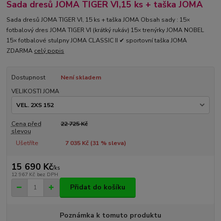
Sada dresů JOMA TIGER VI,15 ks + taška JOMA
Sada dresů JOMA TIGER VI, 15 ks + taška JOMA Obsah sady : 15×
fotbalový dres JOMA TIGER VI (krátký rukáv) 15× trenýrky JOMA NOBEL
15× fotbalové stulpny JOMA CLASSIC II ✔ sportovní taška JOMA
ZDARMA
celý popis
Dostupnost
Není skladem
VELIKOSTI JOMA
Cena před
22 725 Kč
slevou
Ušetříte
7 035 Kč (
31
% sleva)
15 690 Kč
/
ks
12 967 Kč
bez DPH
Přidat do košíku
Poznámka k tomuto produktu