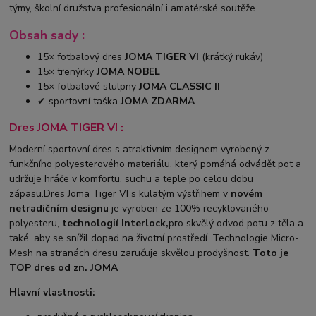
týmy, školní družstva profesionální i amatérské soutěže.
Obsah sady :
15× fotbalový dres
JOMA TIGER VI
(krátký rukáv)
15× trenýrky
JOMA NOBEL
15× fotbalové stulpny
JOMA CLASSIC II
✔ sportovní taška
JOMA ZDARMA
Dres JOMA TIGER VI :
Moderní sportovní dres s atraktivním designem vyrobený z
funkčního polyesterového materiálu, který pomáhá odvádět pot a
udržuje hráče v komfortu, suchu a teple po celou dobu
zápasu.Dres Joma Tiger VI s kulatým výstřihem v
novém
netradičním designu
je vyroben ze 100% recyklovaného
polyesteru,
technologií Interlock,
pro skvělý odvod potu z těla a
také, aby se snížil dopad na životní prostředí. Technologie Micro-
Mesh na stranách dresu zaručuje skvělou prodyšnost.
Toto je
TOP
dres od zn. JOMA
Hlavní vlastnosti: