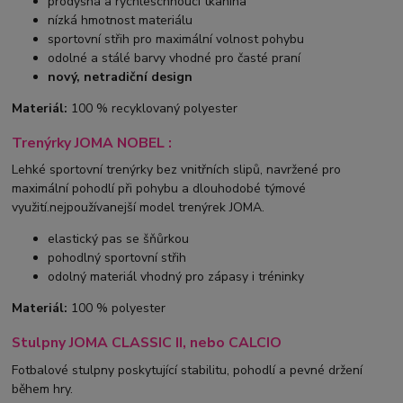
prodyšná a rychleschnoucí tkanina
nízká hmotnost materiálu
sportovní střih pro maximální volnost pohybu
odolné a stálé barvy vhodné pro časté praní
nový, netradiční design
Materiál:
100 % recyklovaný polyester
Trenýrky JOMA NOBEL :
Lehké sportovní trenýrky bez vnitřních slipů, navržené pro
maximální pohodlí při pohybu a dlouhodobé týmové
využití.nejpoužívanejší model trenýrek JOMA.
elastický pas se šňůrkou
pohodlný sportovní střih
odolný materiál vhodný pro zápasy i tréninky
Materiál:
100 % polyester
Stulpny JOMA CLASSIC II, nebo CALCIO
Fotbalové stulpny poskytující stabilitu, pohodlí a pevné držení
během hry.