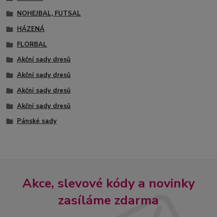
NOHEJBAL, FUTSAL
HÁZENÁ
FLORBAL
Akční sady dresů
Akční sady dresů
Akční sady dresů
Akční sady dresů
Pánské sady
Akce, slevové kódy a novinky
zasíláme zdarma