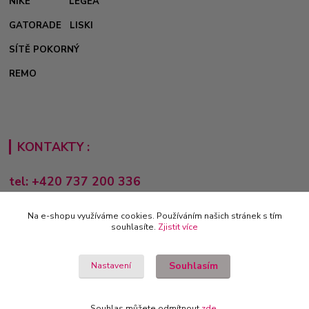
NIKE
LEGEA
GATORADE
LISKI
SÍTĚ POKORNÝ
REMO
KONTAKTY :
tel: +420 737 200 336
Pondělí-Pátek: 8 - 17 hodin
Na e-shopu využíváme cookies. Používáním našich stránek s tím
obchod@e-sporting.cz
souhlasíte.
Zjistit více
Souhlasím
Nastavení
Souhlas můžete odmítnout
zde
.