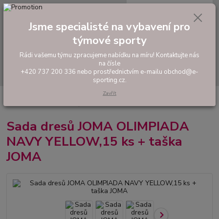
0
ks
tel: +420 737 200 336
CZK
za
0,00 Kč
Pondělí-Pátek: 8 - 17 hodin
Jsme specialisté na vybavení pro
týmové sporty
Menu
Rádi vašemu týmu zpracujeme nabídku na míru! Kontaktujte nás
na čísle
Hledat
+420 737 200 336 nebo prostřednictvím e-mailu obchod@e-
sporting.cz.
Zavřít
Úvod
FOTBAL
Akční sady dresů
Pánské sady
Sada dresů JOMA
OLIMPIADA NAVY YELLOW,15 ks + taška JOMA
Sada dresů JOMA OLIMPIADA
NAVY YELLOW,15 ks + taška
JOMA