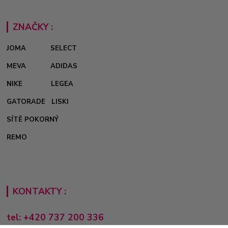
ZNAČKY :
JOMA
SELECT
MEVA
ADIDAS
NIKE
LEGEA
GATORADE
LISKI
SÍTĚ POKORNÝ
REMO
KONTAKTY :
tel: +420 737 200 336
Pondělí-Pátek: 8 - 17 hodin