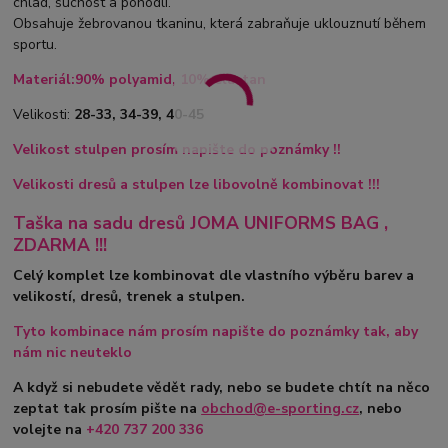
chlad, suchost a pohodlí.
Obsahuje žebrovanou tkaninu, která zabraňuje uklouznutí během
sportu.
Materiál:90% polyamid, 10% elastan
Velikosti:
28-33, 34-39, 40-45
Velikost stulpen prosím napište do poznámky !!
Velikosti dresů a stulpen lze libovolně kombinovat !!!
Taška na sadu dresů JOMA UNIFORMS BAG ,
ZDARMA !!!
Celý komplet lze kombinovat dle vlastního výběru barev a
velikostí, dresů, trenek a stulpen.
Tyto kombinace nám prosím napište do poznámky tak, aby
nám nic neuteklo
A když si nebudete vědět rady, nebo se budete chtít na něco
zeptat tak prosím pište na
obchod@e-sporting.cz
, nebo
volejte na
+420
737 200 336