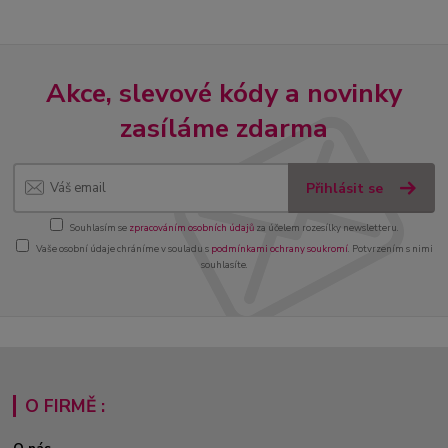
Akce, slevové kódy a novinky
zasíláme zdarma
Přihlásit se
Souhlasím se
zpracováním osobních údajů
za účelem rozesílky newsletteru.
Vaše osobní údaje chráníme v souladu s
podmínkami ochrany soukromí
. Potvrzením s nimi
souhlasíte.
O FIRMĚ :