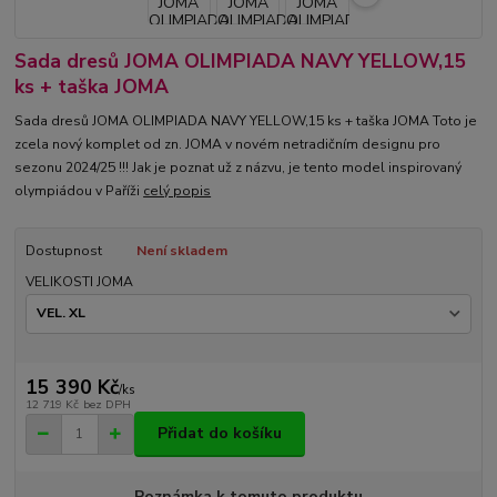
Sada dresů JOMA OLIMPIADA NAVY YELLOW,15
ks + taška JOMA
Sada dresů JOMA OLIMPIADA NAVY YELLOW,15 ks + taška JOMA Toto je
zcela nový komplet od zn. JOMA v novém netradičním designu pro
sezonu 2024/25 !!! Jak je poznat už z názvu, je tento model inspirovaný
olympiádou v Paříži
celý popis
Dostupnost
Není skladem
VELIKOSTI JOMA
15 390 Kč
/
ks
12 719 Kč
bez DPH
Přidat do košíku
Poznámka k tomuto produktu