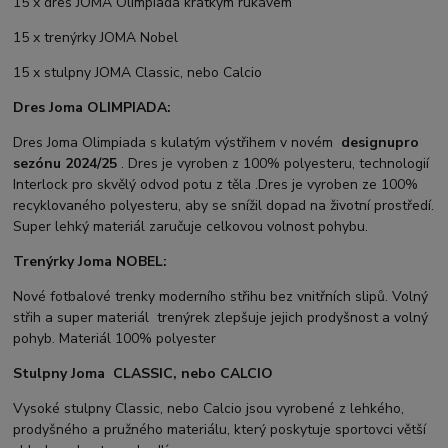
15 x dres JOMA Olimpiada krátkým rukávem
15 x trenýrky JOMA Nobel
15 x stulpny JOMA Classic, nebo Calcio
Dres Joma OLIMPIADA:
Dres Joma Olimpiada s kulatým výstřihem v novém
designu
pro
sezónu 2024/25
. Dres je vyroben z 100% polyesteru, technologií
Interlock pro skvělý odvod potu z těla .Dres je vyroben ze 100%
recyklovaného polyesteru, aby se snížil dopad na životní prostředí.
Super lehký materiál zaručuje celkovou volnost pohybu.
Trenýrky Joma NOBEL:
Nové fotbalové trenky moderního střihu bez vnitřních slipů. Volný
střih a super materiál trenýrek zlepšuje jejich prodyšnost a volný
pohyb. Materiál 100% polyester
Stulpny Joma CLASSIC, nebo CALCIO
Vysoké stulpny Classic, nebo Calcio jsou vyrobené z lehkého,
prodyšného a pružného materiálu, který poskytuje sportovci větší