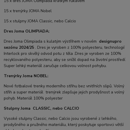
15 x dres JOMA Olimpiada krátkým rukávem
15 x trenýrky JOMA Nobel
15 x stulpny JOMA Classic, nebo Calcio
Dres Joma OLIMPIADA:
Dres Joma Olimpiada s kulatým výstřihem v novém
designu
pro
sezónu 2024/25
. Dres je vyroben z 100% polyesteru, technologií
Interlock pro skvělý odvod potu z těla .Dres je vyroben ze 100%
recyklovaného polyesteru, aby se snížil dopad na životní prostředí.
Super lehký materiál zaručuje celkovou volnost pohybu.
Trenýrky Joma NOBEL:
Nové fotbalové trenky moderního střihu bez vnitřních slipů. Volný
střih a super materiál trenýrek zlepšuje jejich prodyšnost a volný
pohyb. Materiál 100% polyester
Stulpny Joma CLASSIC, nebo CALCIO
Vysoké stulpny Classic, nebo Calcio jsou vyrobené z lehkého,
prodyšného a pružného materiálu, který poskytuje sportovci větší