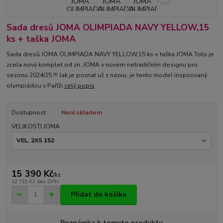
Sada dresů JOMA OLIMPIADA NAVY YELLOW,15
ks + taška JOMA
Sada dresů JOMA OLIMPIADA NAVY YELLOW,15 ks + taška JOMA Toto je
zcela nový komplet od zn. JOMA v novém netradičním designu pro
sezonu 2024/25 !!! Jak je poznat už z názvu, je tento model inspirovaný
olympiádou v Paříži
celý popis
Dostupnost
Není skladem
VELIKOSTI JOMA
15 390 Kč
/
ks
12 719 Kč
bez DPH
Přidat do košíku
Poznámka k tomuto produktu