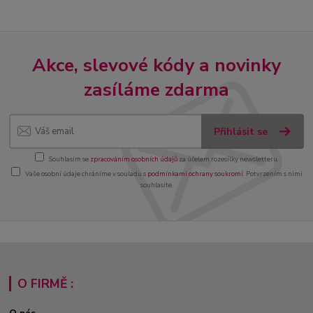
Akce, slevové kódy a novinky
zasíláme zdarma
Přihlásit se
Souhlasím se
zpracováním osobních údajů
za účelem rozesílky newsletteru.
Vaše osobní údaje chráníme v souladu s
podmínkami ochrany soukromí
. Potvrzením s nimi
souhlasíte.
O FIRMĚ :