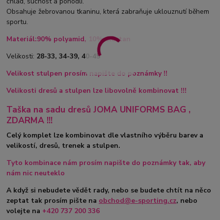
chlad, suchost a pohodlí.
Obsahuje žebrovanou tkaninu, která zabraňuje uklouznutí během
sportu.
Materiál:90% polyamid, 10% elastan
Velikosti:
28-33, 34-39, 40-45
Velikost stulpen prosím napište do poznámky !!
Velikosti dresů a stulpen lze libovolně kombinovat !!!
Taška na sadu dresů JOMA UNIFORMS BAG ,
ZDARMA !!!
Celý komplet lze kombinovat dle vlastního výběru barev a
velikostí, dresů, trenek a stulpen.
Tyto kombinace nám prosím napište do poznámky tak, aby
nám nic neuteklo
A když si nebudete vědět rady, nebo se budete chtít na něco
zeptat tak prosím pište na
obchod@e-sporting.cz
, nebo
volejte na
+420
737 200 336