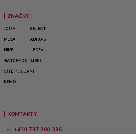
ZNAČKY :
JOMA
SELECT
MEVA
ADIDAS
NIKE
LEGEA
GATORADE
LISKI
SÍTĚ POKORNÝ
REMO
KONTAKTY :
tel: +420 737 200 336
Pondělí-Pátek: 8 - 17 hodin