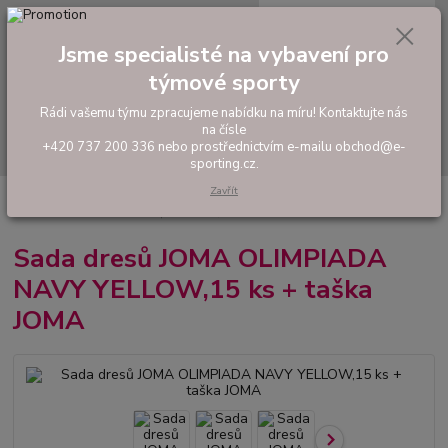
0
ks
tel: +420 737 200 336
CZK
za
0,00 Kč
Pondělí-Pátek: 8 - 17 hodin
Jsme specialisté na vybavení pro
týmové sporty
Menu
Rádi vašemu týmu zpracujeme nabídku na míru! Kontaktujte nás
na čísle
Hledat
+420 737 200 336 nebo prostřednictvím e-mailu obchod@e-
sporting.cz.
Zavřít
Úvod
FOTBAL
Akční sady dresů
Pánské sady
Sada dresů JOMA
OLIMPIADA NAVY YELLOW,15 ks + taška JOMA
Sada dresů JOMA OLIMPIADA
NAVY YELLOW,15 ks + taška
JOMA