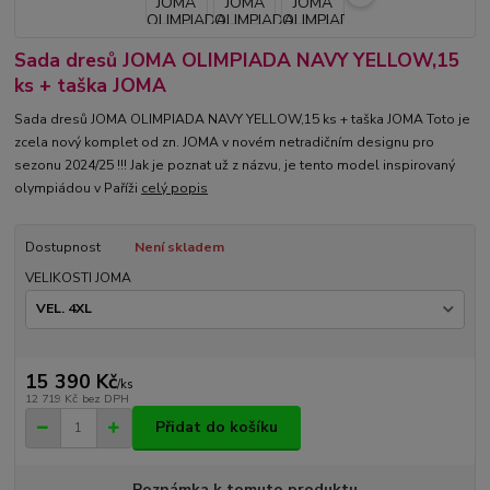
Sada dresů JOMA OLIMPIADA NAVY YELLOW,15
ks + taška JOMA
Sada dresů JOMA OLIMPIADA NAVY YELLOW,15 ks + taška JOMA Toto je
zcela nový komplet od zn. JOMA v novém netradičním designu pro
sezonu 2024/25 !!! Jak je poznat už z názvu, je tento model inspirovaný
olympiádou v Paříži
celý popis
Dostupnost
Není skladem
VELIKOSTI JOMA
15 390 Kč
/
ks
12 719 Kč
bez DPH
Přidat do košíku
Poznámka k tomuto produktu