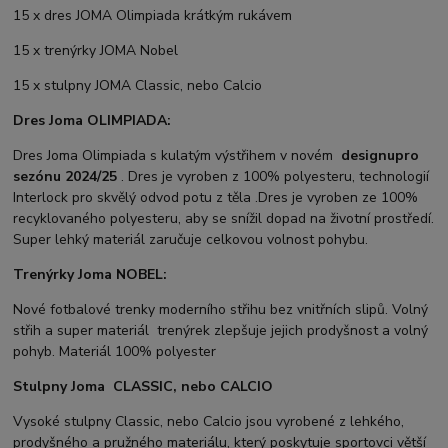
15 x dres JOMA Olimpiada krátkým rukávem
15 x trenýrky JOMA Nobel
15 x stulpny JOMA Classic, nebo Calcio
Dres Joma OLIMPIADA:
Dres Joma Olimpiada s kulatým výstřihem v novém
designu
pro
sezónu 2024/25
. Dres je vyroben z 100% polyesteru, technologií
Interlock pro skvělý odvod potu z těla .Dres je vyroben ze 100%
recyklovaného polyesteru, aby se snížil dopad na životní prostředí.
Super lehký materiál zaručuje celkovou volnost pohybu.
Trenýrky Joma NOBEL:
Nové fotbalové trenky moderního střihu bez vnitřních slipů. Volný
střih a super materiál trenýrek zlepšuje jejich prodyšnost a volný
pohyb. Materiál 100% polyester
Stulpny Joma CLASSIC, nebo CALCIO
Vysoké stulpny Classic, nebo Calcio jsou vyrobené z lehkého,
prodyšného a pružného materiálu, který poskytuje sportovci větší