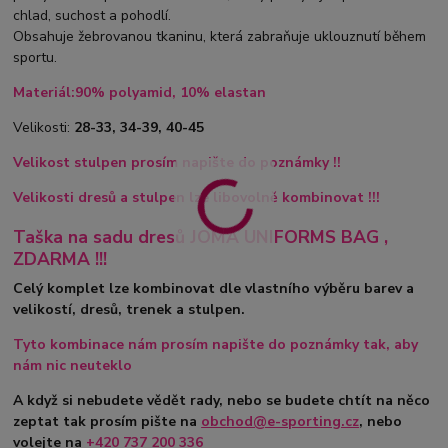
chlad, suchost a pohodlí.
Obsahuje žebrovanou tkaninu, která zabraňuje uklouznutí během
sportu.
Materiál:90% polyamid, 10% elastan
Velikosti:
28-33, 34-39, 40-45
Velikost stulpen prosím napište do poznámky !!
Velikosti dresů a stulpen lze libovolně kombinovat !!!
Taška na sadu dresů JOMA UNIFORMS BAG ,
ZDARMA !!!
Celý komplet lze kombinovat dle vlastního výběru barev a
velikostí, dresů, trenek a stulpen.
Tyto kombinace nám prosím napište do poznámky tak, aby
nám nic neuteklo
A když si nebudete vědět rady, nebo se budete chtít na něco
zeptat tak prosím pište na
obchod@e-sporting.cz
, nebo
volejte na
+420
737 200 336