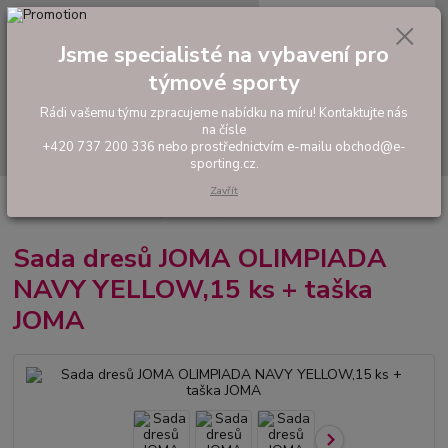
0
ks
tel: +420 737 200 336
CZK
za
0,00 Kč
Pondělí-Pátek: 8 - 17 hodin
Jsme specialisté na vybavení pro
týmové sporty
Menu
Rádi vašemu týmu zpracujeme nabídku na míru! Kontaktujte nás
na čísle
Hledat
+420 737 200 336 nebo prostřednictvím e-mailu obchod@e-
sporting.cz.
Zavřít
Úvod
FOTBAL
Akční sady dresů
Pánské sady
Sada dresů JOMA
OLIMPIADA NAVY YELLOW,15 ks + taška JOMA
Sada dresů JOMA OLIMPIADA
NAVY YELLOW,15 ks + taška
JOMA