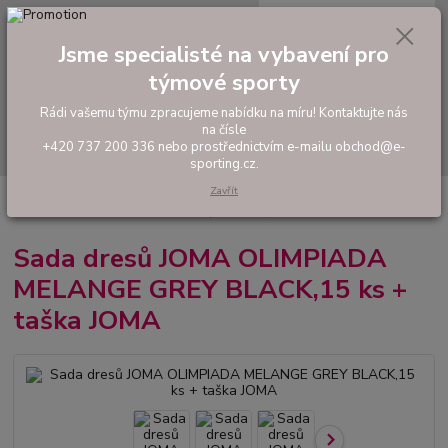
0
ks
tel: +420 737 200 336
CZK
za
0,00 Kč
Pondělí-Pátek: 8 - 17 hodin
Jsme specialisté na vybavení pro
týmové sporty
Menu
Rádi vašemu týmu zpracujeme nabídku na míru! Kontaktujte nás
na čísle
Hledat
+420 737 200 336 nebo prostřednictvím e-mailu obchod@e-
sporting.cz.
Zavřít
Úvod
FOTBAL
Akční sady dresů
Pánské sady
Sada dresů JOMA
OLIMPIADA MELANGE GREY BLACK,15 ks + taška JOMA
Sada dresů JOMA OLIMPIADA
MELANGE GREY BLACK,15 ks +
taška JOMA