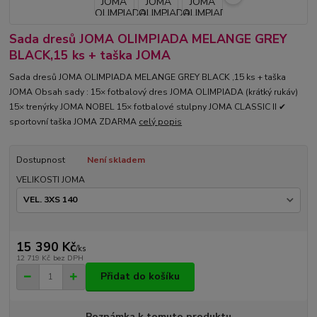
Sada dresů JOMA OLIMPIADA MELANGE GREY
BLACK,15 ks + taška JOMA
Sada dresů JOMA OLIMPIADA MELANGE GREY BLACK ,15 ks + taška
JOMA Obsah sady : 15× fotbalový dres JOMA OLIMPIADA (krátký rukáv)
15× trenýrky JOMA NOBEL 15× fotbalové stulpny JOMA CLASSIC II ✔
sportovní taška JOMA ZDARMA
celý popis
Dostupnost
Není skladem
VELIKOSTI JOMA
15 390 Kč
/
ks
12 719 Kč
bez DPH
Přidat do košíku
Poznámka k tomuto produktu