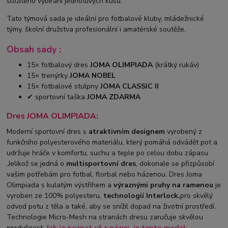
složitého vybírání jednotlivých kusů.
Tato týmová sada je ideální pro fotbalové kluby, mládežnické
týmy, školní družstva profesionální i amatérské soutěže.
Obsah sady :
15× fotbalový dres
JOMA OLIMPIADA
(krátký rukáv)
15× trenýrky
JOMA NOBEL
15× fotbalové stulpny
JOMA CLASSIC II
✔ sportovní taška
JOMA ZDARMA
Dres JOMA OLIMPIADA:
Moderní sportovní dres s
atraktivním designem
vyrobený z
funkčního polyesterového materiálu, který pomáhá odvádět pot a
udržuje hráče v komfortu, suchu a teple po celou dobu zápasu
.Jelikož se jedná o
multisportovní dres
, dokonale se přizpůsobí
vašim potřebám pro fotbal, florbal nebo házenou. Dres Joma
Olimpiada s kulatým výstřihem a
výraznými pruhy na ramenou
je
vyroben ze 100% polyesteru,
technologií Interlock,
pro skvělý
odvod potu z těla a také, aby se snížil dopad na životní prostředí.
Technologie Micro-Mesh na stranách dresu zaručuje skvělou
prodyšnost.
Jak je poznat už z názvu, je tento model