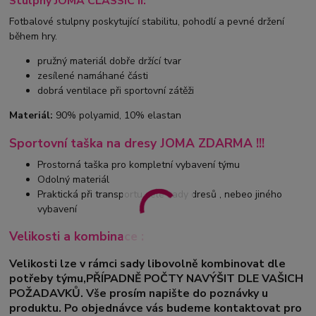
Stulpny JOMA CLASSIC II:
Fotbalové stulpny poskytující stabilitu, pohodlí a pevné držení
během hry.
pružný materiál dobře držící tvar
zesílené namáhané části
dobrá ventilace při sportovní zátěži
Materiál:
90% polyamid, 10% elastan
Sportovní taška na dresy JOMA ZDARMA !!!
Prostorná taška pro kompletní vybavení týmu
Odolný materiál
Praktická při transportu celé sady dresů , nebeo jiného
vybavení
Velikosti a kombinace :
Velikosti lze v rámci sady libovolně kombinovat dle
potřeby týmu,PŘÍPADNĚ POČTY NAVÝŠIT DLE VAŠICH
POŽADAVKŮ. Vše prosím napište do poznávky u
produktu. Po objednávce vás budeme kontaktovat pro