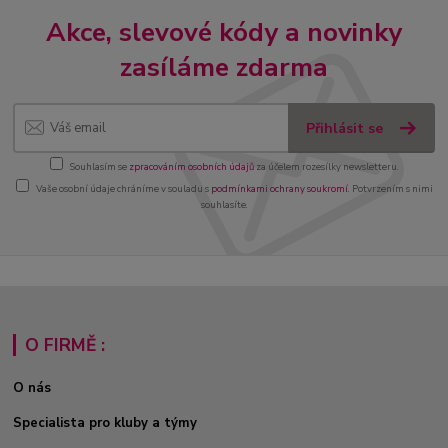
Akce, slevové kódy a novinky
zasíláme zdarma
Přihlásit se
Souhlasím se
zpracováním osobních údajů
za účelem rozesílky newsletteru.
Vaše osobní údaje chráníme v souladu s
podmínkami ochrany soukromí
. Potvrzením s nimi
souhlasíte.
O FIRMĚ :
O nás
Specialista pro kluby a týmy