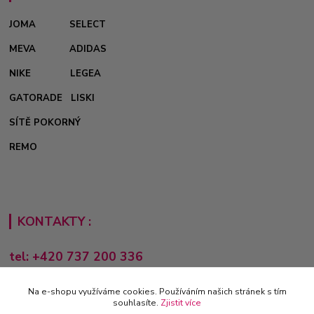
JOMA
SELECT
MEVA
ADIDAS
NIKE
LEGEA
GATORADE
LISKI
SÍTĚ POKORNÝ
REMO
KONTAKTY :
tel: +420 737 200 336
Pondělí-Pátek: 8 - 17 hodin
Na e-shopu využíváme cookies. Používáním našich stránek s tím
obchod@e-sporting.cz
souhlasíte.
Zjistit více