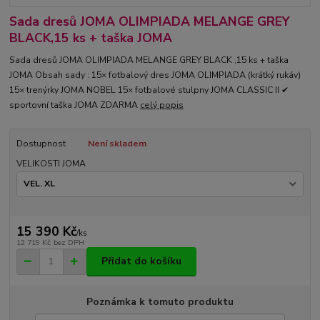
Sada dresů JOMA OLIMPIADA MELANGE GREY
BLACK,15 ks + taška JOMA
Sada dresů JOMA OLIMPIADA MELANGE GREY BLACK ,15 ks + taška
JOMA Obsah sady : 15× fotbalový dres JOMA OLIMPIADA (krátký rukáv)
15× trenýrky JOMA NOBEL 15× fotbalové stulpny JOMA CLASSIC II ✔
sportovní taška JOMA ZDARMA
celý popis
Dostupnost
Není skladem
VELIKOSTI JOMA
15 390 Kč
/
ks
12 719 Kč
bez DPH
Přidat do košíku
Poznámka k tomuto produktu