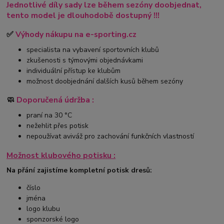
Jednotlivé díly sady lze během sezóny doobjednat,
tento model je dlouhodobě dostupný !!!
✅
Výhody nákupu na e-sporting.cz
specialista na vybavení sportovních klubů
zkušenosti s týmovými objednávkami
individuální přístup ke klubům
možnost doobjednání dalších kusů během sezóny
🧼
Doporučená údržba :
praní na 30 °C
nežehlit přes potisk
nepoužívat aviváž pro zachování funkčních vlastností
Možnost klubového potisku :
Na přání zajistíme kompletní potisk dresů:
číslo
jména
logo klubu
sponzorské logo