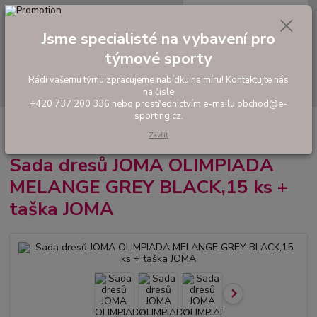
0
ks
tel: +420 737 200 336
CZK
za
0,00 Kč
Pondělí-Pátek: 8 - 17 hodin
Jsme specialisté na vybavení pro
Menu
týmové sporty
Rádi vašemu týmu zpracujeme nabídku na míru! Kontaktujte nás
Hledat
na čísle
+420 737 200 336 nebo prostřednictvím e-mailu obchod@e-
sporting.cz.
Úvod
FOTBAL
Akční sady dresů
Pánské sady
Sada dresů JOMA
OLIMPIADA MELANGE GREY BLACK,15 ks + taška JOMA
Zavřít
Sada dresů JOMA OLIMPIADA
MELANGE GREY BLACK,15 ks +
taška JOMA