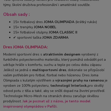
týmy, školní družstva profesionální i amatérské soutěže.
Obsah sady :
15× fotbalový dres
JOMA OLIMPIADA
(krátký rukáv)
15× trenýrky
JOMA NOBEL
15× fotbalové stulpny
JOMA CLASSIC II
✔ sportovní taška
JOMA ZDARMA
Dres JOMA OLIMPIADA:
Moderní sportovní dres s
atraktivním designem
vyrobený z
funkčního polyesterového materiálu, který pomáhá odvádět pot a
udržuje hráče v komfortu, suchu a teple po celou dobu zápasu
.Jelikož se jedná o
multisportovní dres
, dokonale se přizpůsobí
vašim potřebám pro fotbal, florbal nebo házenou. Dres Joma
Olimpiada s kulatým výstřihem a
výraznými pruhy na ramenou
je
vyroben ze 100% polyesteru,
technologií Interlock,
pro skvělý
odvod potu z těla a také, aby se snížil dopad na životní prostředí.
Technologie Micro-Mesh na stranách dresu zaručuje skvělou
prodyšnost.
Jak je poznat už z názvu, je tento model
inspirovaný olympiádou v Paříži.