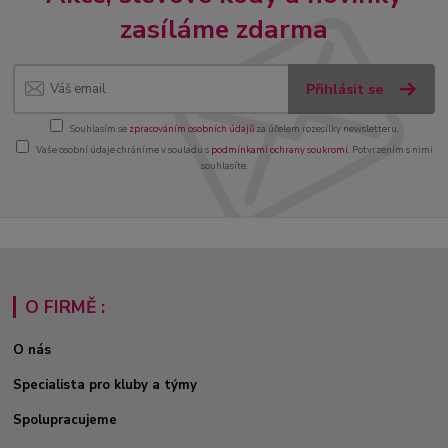
zasíláme zdarma
Přihlásit se
Souhlasím se
zpracováním osobních údajů
za účelem rozesílky newsletteru.
Vaše osobní údaje chráníme v souladu s
podmínkami ochrany soukromí
. Potvrzením s nimi
souhlasíte.
O FIRMĚ :
O nás
Specialista pro kluby a týmy
Spolupracujeme