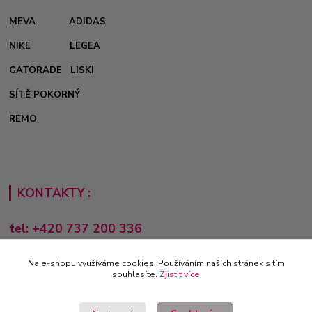
MEVA
ADIDAS
NIKE
LEGEA
GATORADE
LISKI
SÍTĚ POKORNÝ
REMO
KONTAKTY :
tel: +420 737 200 336
Pondělí-Pátek: 8 - 17 hodin
Na e-shopu využíváme cookies. Používáním našich stránek s tím
obchod@e-sporting.cz
souhlasíte.
Zjistit více