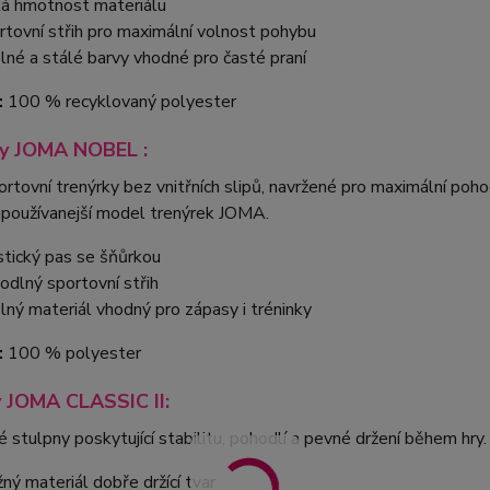
ká hmotnost materiálu
rtovní střih pro maximální volnost pohybu
lné a stálé barvy vhodné pro časté praní
:
100 % recyklovaný polyester
ky JOMA NOBEL :
rtovní trenýrky bez vnitřních slipů, navržené pro maximální po
ejpoužívanejší model trenýrek JOMA.
stický pas se šňůrkou
odlný sportovní střih
lný materiál vhodný pro zápasy i tréninky
:
100 % polyester
 JOMA CLASSIC II:
 stulpny poskytující stabilitu, pohodlí a pevné držení během hry.
žný materiál dobře držící tvar