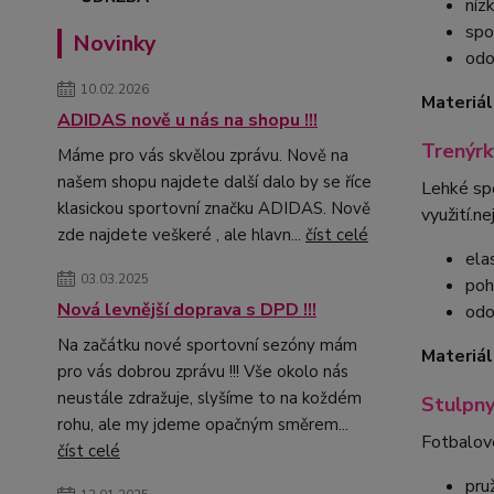
níz
spo
Novinky
odo
10.02.2026
Materiál
ADIDAS nově u nás na shopu !!!
Trenýr
Máme pro vás skvělou zprávu. Nově na
našem shopu najdete další dalo by se říce
Lehké spo
klasickou sportovní značku ADIDAS. Nově
využití.n
zde najdete veškeré , ale hlavn...
číst celé
ela
03.03.2025
poh
Nová levnější doprava s DPD !!!
odo
Na začátku nové sportovní sezóny mám
Materiál
pro vás dobrou zprávu !!! Vše okolo nás
neustále zdražuje, slyšíme to na koždém
Stulpny
rohu, ale my jdeme opačným směrem...
Fotbalové
číst celé
pru