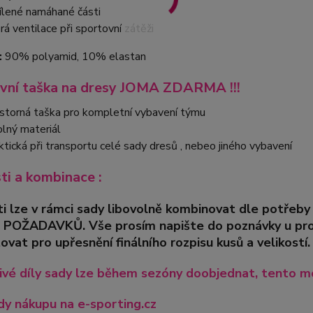
ílené namáhané části
rá ventilace při sportovní zátěži
:
90% polyamid, 10% elastan
vní taška na dresy JOMA ZDARMA !!!
storná taška pro kompletní vybavení týmu
lný materiál
ktická při transportu celé sady dresů , nebeo jiného vybavení
sti a kombinace :
ti lze v rámci sady libovolně kombinovat dle pot
 POŽADAVKŮ. Vše prosím napište do poznávky u pro
ovat pro upřesnění finálního rozpisu kusů a velikostí.
ivé díly sady lze během sezóny doobjednat, tento mo
y nákupu na e-sporting.cz