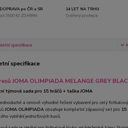
DOPRAVA po ČR a SR
14 LET NA TRHU
od 3500 Kč ZDARMA
Ověřený prodejce
etní specifikace
tní specifikace
dresů JOMA OLIMPIADA MELANGE GREY BLACK 
ní týmová sada pro 15 hráčů + taška JOMA
jednoduché a cenově výhodné řešení vybavení pro celý fotbalov
esů
JOMA OLIMPIADA
obsahuje kompletní zápasový set pro
15
tého vybírání jednotlivých kusů.
vá sada je ideální pro fotbalové kluby, mládežnické týmy, školní