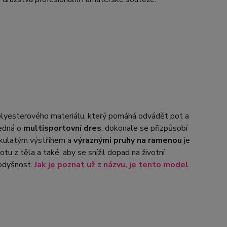
olyesterového materiálu, který pomáhá odvádět pot a
jedná o
multisportovní dres
, dokonale se přizpůsobí
 kulatým výstřihem a
výraznými pruhy na ramenou
je
tu z těla a také, aby se snížil dopad na životní
rodyšnost.
Jak je poznat už z názvu, je tento model