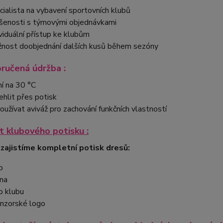
cialista na vybavení sportovních klubů
šenosti s týmovými objednávkami
ividuální přístup ke klubům
nost doobjednání dalších kusů během sezóny
ručená údržba :
ní na 30 °C
ehlit přes potisk
oužívat aviváž pro zachování funkčních vlastností
 klubového potisku :
 zajistíme kompletní potisk dresů:
o
na
o klubu
nzorské logo