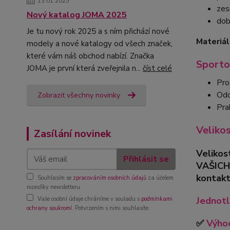
13.01.2025
zes
Nový katalog JOMA 2025
dob
Je tu nový rok 2025 a s ním přichází nové
Materiál
modely a nové katalogy od všech značek,
které vám náš obchod nabízí. Značka
Sporto
JOMA je první která zveřejnila n...
číst celé
Pro
Odo
Zobrazit všechny novinky
Pra
Veliko
Zasílání novinek
Velikos
Přihlásit se
VAŠICH
kontakt
Souhlasím se
zpracováním osobních údajů
za účelem
rozesílky newsletteru.
Jednotl
Vaše osobní údaje chráníme v souladu s
podmínkami
ochrany soukromí
. Potvrzením s nimi souhlasíte.
✅
Výhod