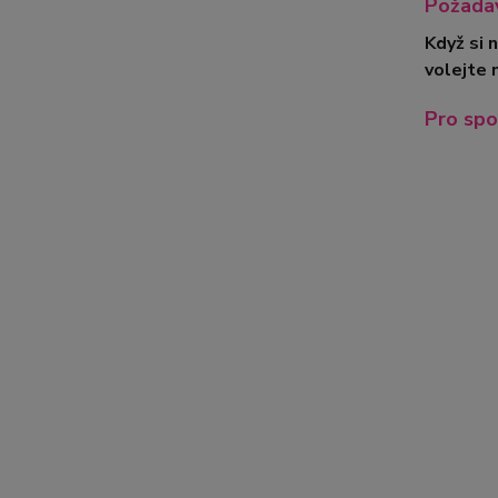
Požadav
Když si 
volejte 
Pro spo