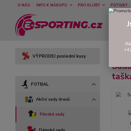
O NÁS
INFO K NÁKUPU
PRO KLUBY
POTISKY
J
Rá
+42
Úvod
VÝPRODEJ poslední kusy
Sad
taš
FOTBAL
Akční sady dresů
Pánské sady
Dámské sady