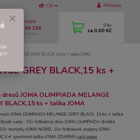
Přihlášení
CZK
 si rady? Zavolejte.
vé
0
ks
 +420 737 200 336
za
0,00 Kč
í-Pátek: 8 - 17 hodin
sle
.cz.
IADA MELANGE GREY BLACK,15 ks + taška JOMA
NGE GREY BLACK,15 ks +
a dresů JOMA OLIMPIADA MELANGE
 BLACK,15 ks + taška JOMA
dresů JOMA OLIMPIADA MELANGE GREY BLACK ,15 ks + taška
bsah sady : 15× fotbalový dres JOMA OLIMPIADA (krátký
 15× trenýrky JOMA NOBEL 15× fotbalové stulpny JOMA
C II ✔ sportovní taška JOMA ZDARMA
celý popis