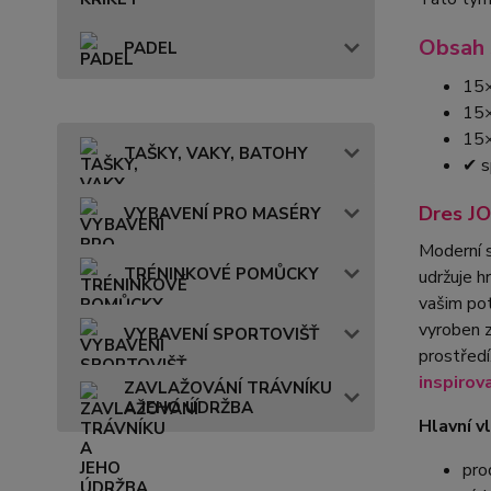
Obsah 
PADEL
15×
15×
15×
TAŠKY, VAKY, BATOHY
✔ s
Dres J
VYBAVENÍ PRO MASÉRY
Moderní s
TRÉNINKOVÉ POMŮCKY
udržuje h
vašim pot
vyroben 
VYBAVENÍ SPORTOVIŠŤ
prostředí
inspirov
ZAVLAŽOVÁNÍ TRÁVNÍKU
A JEHO ÚDRŽBA
Hlavní v
pro