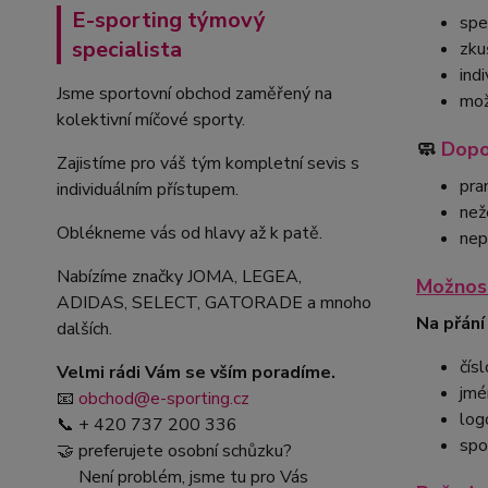
E-sporting týmový
spe
specialista
zku
ind
Jsme sportovní obchod zaměřený na
mož
kolektivní míčové sporty.
🧼
Dopo
Zajistíme pro váš tým kompletní sevis s
pra
individuálním přístupem.
než
Oblékneme vás od hlavy až k patě.
nep
Nabízíme značky JOMA, LEGEA,
Možnost
ADIDAS, SELECT, GATORADE a mnoho
Na přání
dalších.
čísl
Velmi rádi Vám se vším poradíme.
jmé
📧
obchod@e-sporting.cz
log
📞 + 420 737 200 336
spo
🤝 preferujete osobní schůzku?
Není problém, jsme tu pro Vás