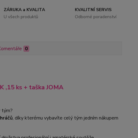
ZÁRUKA a KVALITA
KVALITNÍ SERVIS
U všech produktů
Odborné poradenství
Komentáře
0
,15 ks + taška JOMA
ý tým?
 hráčů
, díky kterému vybavíte celý tým jedním nákupem
 družstva profesionální i amatérské soutěže.