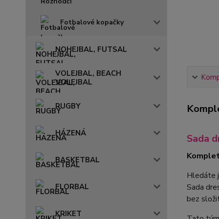
Fotbalové kopačky
NOHEJBAL, FUTSAL
VOLEJBAL, BEACH
Kompl
VOLEJBAL
RUGBY
Komple
HÁZENÁ
Sada 
Komplet
BASKETBAL
Hledáte 
Sada dr
FLORBAL
bez složi
KRIKET
Tato týmo