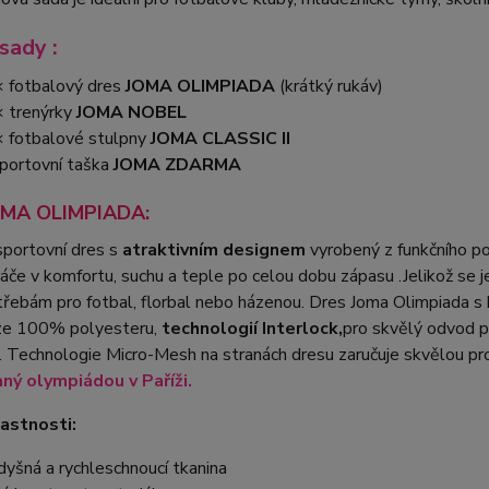
sady :
 fotbalový dres
JOMA OLIMPIADA
(krátký rukáv)
 trenýrky
JOMA NOBEL
 fotbalové stulpny
JOMA CLASSIC II
portovní taška
JOMA ZDARMA
OMA OLIMPIADA:
portovní dres s
atraktivním designem
vyrobený z funkčního p
ráče v komfortu, suchu a teple po celou dobu zápasu .Jelikož se 
řebám pro fotbal, florbal nebo házenou. Dres Joma Olimpiada s
ze 100% polyesteru,
technologií Interlock,
pro skvělý odvod po
. Technologie Micro-Mesh na stranách dresu zaručuje skvělou p
aný olympiádou v Paříži.
lastnosti:
dyšná a rychleschnoucí tkanina