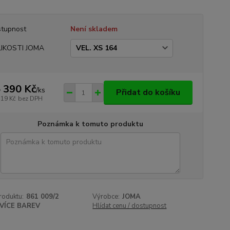
tupnost
Není skladem
LIKOSTI JOMA
 390 Kč
/
ks
Přidat do košíku
719 Kč
bez DPH
Poznámka k tomuto produktu
roduktu:
861 009/2
Výrobce:
JOMA
VÍCE BAREV
Hlídat cenu / dostupnost