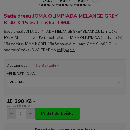
Sada dresů JOMA OLIMPIADA MELANGE GREY
BLACK,15 ks + taška JOMA
Sada dresů JOMA OLIMPIADA MELANGE GREY BLACK ,15 ks + taška
JOMA Obsah sady : 15× fotbalový dres JOMA OLIMPIADA (krátký rukáv)
15× trenýrky JOMA NOBEL 15× fotbalové stulpny JOMA CLASSIC II ✔
sportovní taška JOMA ZDARMA
celý popis
Dostupnost
Není skladem
VELIKOSTI JOMA
15 390 Kč
/
ks
12 719 Kč
bez DPH
Přidat do košíku
Poznámka k tomuto produktu