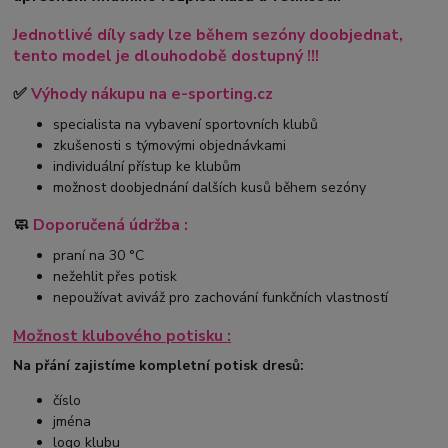
Jednotlivé díly sady lze během sezóny doobjednat,
tento model je dlouhodobě dostupný !!!
✅
Výhody nákupu na e-sporting.cz
specialista na vybavení sportovních klubů
zkušenosti s týmovými objednávkami
individuální přístup ke klubům
možnost doobjednání dalších kusů během sezóny
🧼
Doporučená údržba :
praní na 30 °C
nežehlit přes potisk
nepoužívat aviváž pro zachování funkčních vlastností
Možnost klubového potisku :
Na přání zajistíme kompletní potisk dresů:
číslo
jména
logo klubu