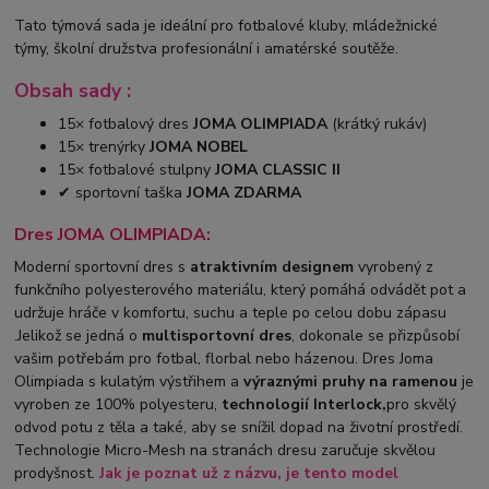
Tato týmová sada je ideální pro fotbalové kluby, mládežnické
týmy, školní družstva profesionální i amatérské soutěže.
Obsah sady :
15× fotbalový dres
JOMA OLIMPIADA
(krátký rukáv)
15× trenýrky
JOMA NOBEL
15× fotbalové stulpny
JOMA CLASSIC II
✔ sportovní taška
JOMA ZDARMA
Dres JOMA OLIMPIADA:
Moderní sportovní dres s
atraktivním designem
vyrobený z
funkčního polyesterového materiálu, který pomáhá odvádět pot a
udržuje hráče v komfortu, suchu a teple po celou dobu zápasu
.Jelikož se jedná o
multisportovní dres
, dokonale se přizpůsobí
vašim potřebám pro fotbal, florbal nebo házenou. Dres Joma
Olimpiada s kulatým výstřihem a
výraznými pruhy na ramenou
je
vyroben ze 100% polyesteru,
technologií Interlock,
pro skvělý
odvod potu z těla a také, aby se snížil dopad na životní prostředí.
Technologie Micro-Mesh na stranách dresu zaručuje skvělou
prodyšnost.
Jak je poznat už z názvu, je tento model