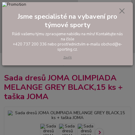
0
ks
tel: +420 737 200 336
CZK
za
0,00 Kč
Pondělí-Pátek: 8 - 17 hodin
Jsme specialisté na vybavení pro
týmové sporty
Menu
Rádi vašemu týmu zpracujeme nabídku na míru! Kontaktujte nás
na čísle
Hledat
+420 737 200 336 nebo prostřednictvím e-mailu obchod@e-
sporting.cz.
Zavřít
Úvod
FOTBAL
Akční sady dresů
Pánské sady
Sada dresů JOMA
OLIMPIADA MELANGE GREY BLACK,15 ks + taška JOMA
Sada dresů JOMA OLIMPIADA
MELANGE GREY BLACK,15 ks +
taška JOMA