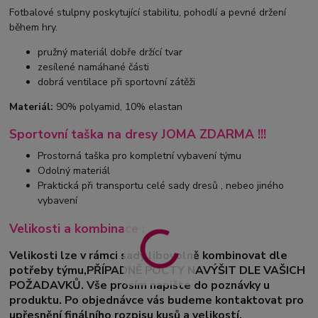
Fotbalové stulpny poskytující stabilitu, pohodlí a pevné držení
během hry.
pružný materiál dobře držící tvar
zesílené namáhané části
dobrá ventilace při sportovní zátěži
Materiál:
90% polyamid, 10% elastan
Sportovní taška na dresy JOMA ZDARMA !!!
Prostorná taška pro kompletní vybavení týmu
Odolný materiál
Praktická při transportu celé sady dresů , nebeo jiného
vybavení
Velikosti a kombinace :
Velikosti lze v rámci sady libovolně kombinovat dle
potřeby týmu,PŘÍPADNĚ POČTY NAVÝŠIT DLE VAŠICH
POŽADAVKŮ. Vše prosím napište do poznávky u
produktu. Po objednávce vás budeme kontaktovat pro
upřesnění finálního rozpisu kusů a velikostí.