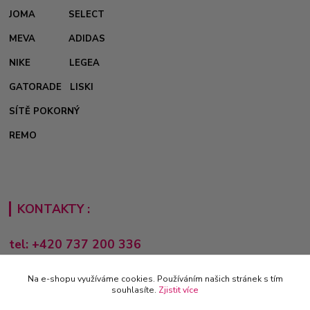
JOMA
SELECT
MEVA
ADIDAS
NIKE
LEGEA
GATORADE
LISKI
SÍTĚ POKORNÝ
REMO
KONTAKTY :
tel: +420 737 200 336
Pondělí-Pátek: 8 - 17 hodin
Na e-shopu využíváme cookies. Používáním našich stránek s tím
obchod@e-sporting.cz
souhlasíte.
Zjistit více