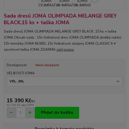
Sada dresů JOMA OLIMPIADA MELANGE GREY
BLACK,15 ks + taška JOMA
Sada dresů JOMA OLIMPIADA MELANGE GREY BLACK ,15 ks + taška
JOMA Obsah sady : 15× fotbalový dres JOMA OLIMPIADA (krátký rukáv)
15× trenýrky JOMA NOBEL 15× fotbalové stulpny JOMA CLASSIC II ✔
sportovní taška JOMA ZDARMA
celý popis
Dostupnost
Není skladem
VELIKOSTI JOMA
15 390 Kč
/
ks
12 719 Kč
bez DPH
Přidat do košíku
Poznámka k tomuto produktu