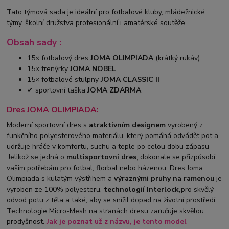
Tato týmová sada je ideální pro fotbalové kluby, mládežnické
týmy, školní družstva profesionální i amatérské soutěže.
Obsah sady :
15× fotbalový dres
JOMA OLIMPIADA
(krátký rukáv)
15× trenýrky
JOMA NOBEL
15× fotbalové stulpny
JOMA CLASSIC II
✔ sportovní taška
JOMA ZDARMA
Dres JOMA OLIMPIADA:
Moderní sportovní dres s
atraktivním designem
vyrobený z
funkčního polyesterového materiálu, který pomáhá odvádět pot a
udržuje hráče v komfortu, suchu a teple po celou dobu zápasu
.Jelikož se jedná o
multisportovní dres
, dokonale se přizpůsobí
vašim potřebám pro fotbal, florbal nebo házenou. Dres Joma
Olimpiada s kulatým výstřihem a
výraznými pruhy na ramenou
je
vyroben ze 100% polyesteru,
technologií Interlock,
pro skvělý
odvod potu z těla a také, aby se snížil dopad na životní prostředí.
Technologie Micro-Mesh na stranách dresu zaručuje skvělou
prodyšnost.
Jak je poznat už z názvu, je tento model