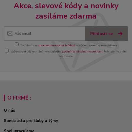
Akce, slevové kódy a novinky
zasíláme zdarma
Přihlásit se
Souhlasím se
zpracováním osobních údajů
za účelem rozesílky newsletteru.
Vaše osobní údaje chráníme v souladu s
podmínkami ochrany soukromí
. Potvrzením s nimi
souhlasíte.
O FIRMĚ :
O nás
Specialista pro kluby a týmy
Spolupracujeme