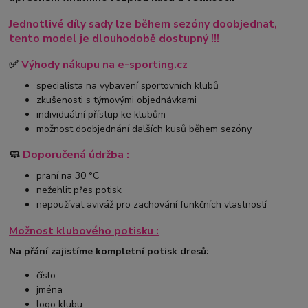
Jednotlivé díly sady lze během sezóny doobjednat,
tento model je dlouhodobě dostupný !!!
✅
Výhody nákupu na e-sporting.cz
specialista na vybavení sportovních klubů
zkušenosti s týmovými objednávkami
individuální přístup ke klubům
možnost doobjednání dalších kusů během sezóny
🧼
Doporučená údržba :
praní na 30 °C
nežehlit přes potisk
nepoužívat aviváž pro zachování funkčních vlastností
Možnost klubového potisku :
Na přání zajistíme kompletní potisk dresů:
číslo
jména
logo klubu