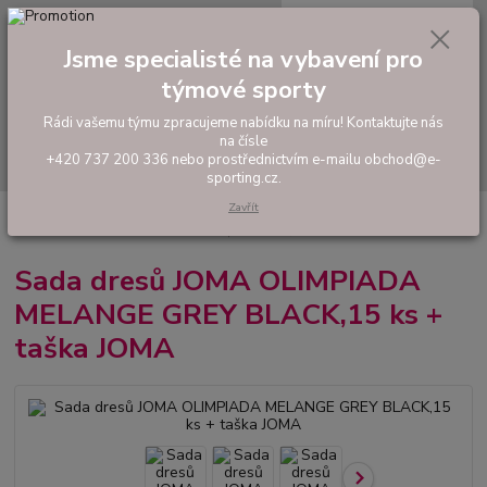
0
ks
tel: +420 737 200 336
CZK
za
0,00 Kč
Pondělí-Pátek: 8 - 17 hodin
Jsme specialisté na vybavení pro
týmové sporty
Menu
Rádi vašemu týmu zpracujeme nabídku na míru! Kontaktujte nás
na čísle
Hledat
+420 737 200 336 nebo prostřednictvím e-mailu obchod@e-
sporting.cz.
Zavřít
Úvod
FOTBAL
Akční sady dresů
Pánské sady
Sada dresů JOMA
OLIMPIADA MELANGE GREY BLACK,15 ks + taška JOMA
Sada dresů JOMA OLIMPIADA
MELANGE GREY BLACK,15 ks +
taška JOMA