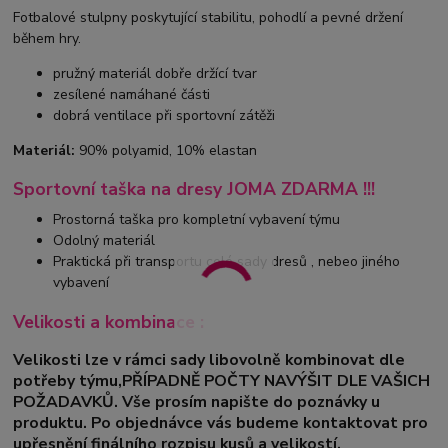
Fotbalové stulpny poskytující stabilitu, pohodlí a pevné držení
během hry.
pružný materiál dobře držící tvar
zesílené namáhané části
dobrá ventilace při sportovní zátěži
Materiál:
90% polyamid, 10% elastan
Sportovní taška na dresy JOMA ZDARMA !!!
Prostorná taška pro kompletní vybavení týmu
Odolný materiál
Praktická při transportu celé sady dresů , nebeo jiného
vybavení
Velikosti a kombinace :
Velikosti lze v rámci sady libovolně kombinovat dle
potřeby týmu,PŘÍPADNĚ POČTY NAVÝŠIT DLE VAŠICH
POŽADAVKŮ. Vše prosím napište do poznávky u
produktu. Po objednávce vás budeme kontaktovat pro
upřesnění finálního rozpisu kusů a velikostí.