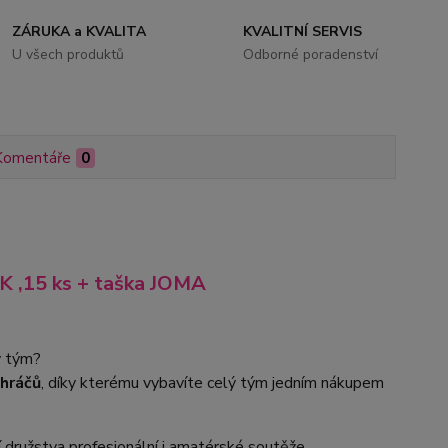
ZÁRUKA a KVALITA
KVALITNÍ SERVIS
U všech produktů
Odborné poradenství
Komentáře
0
,15 ks + taška JOMA
ý tým?
 hráčů
, díky kterému vybavíte celý tým jedním nákupem
 družstva profesionální i amatérské soutěže.