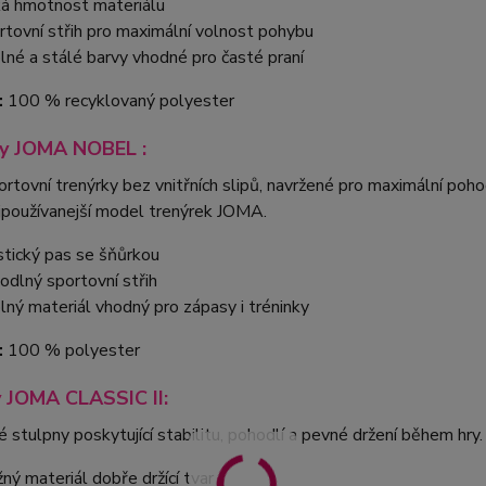
ká hmotnost materiálu
rtovní střih pro maximální volnost pohybu
lné a stálé barvy vhodné pro časté praní
:
100 % recyklovaný polyester
ky JOMA NOBEL :
rtovní trenýrky bez vnitřních slipů, navržené pro maximální po
ejpoužívanejší model trenýrek JOMA.
stický pas se šňůrkou
odlný sportovní střih
lný materiál vhodný pro zápasy i tréninky
:
100 % polyester
 JOMA CLASSIC II:
 stulpny poskytující stabilitu, pohodlí a pevné držení během hry.
žný materiál dobře držící tvar