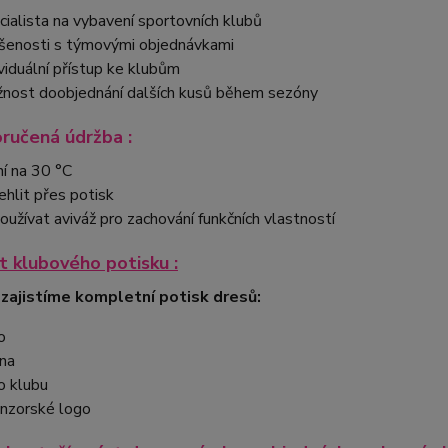
cialista na vybavení sportovních klubů
šenosti s týmovými objednávkami
ividuální přístup ke klubům
nost doobjednání dalších kusů během sezóny
ručená údržba :
ní na 30 °C
ehlit přes potisk
oužívat aviváž pro zachování funkčních vlastností
 klubového potisku :
 zajistíme kompletní potisk dresů:
o
na
o klubu
nzorské logo