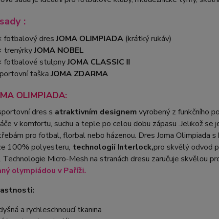
sady :
 fotbalový dres
JOMA OLIMPIADA
(krátký rukáv)
 trenýrky
JOMA NOBEL
 fotbalové stulpny
JOMA CLASSIC II
portovní taška
JOMA ZDARMA
OMA OLIMPIADA:
portovní dres s
atraktivním designem
vyrobený z funkčního p
ráče v komfortu, suchu a teple po celou dobu zápasu .Jelikož se 
řebám pro fotbal, florbal nebo házenou. Dres Joma Olimpiada s
ze 100% polyesteru,
technologií Interlock,
pro skvělý odvod po
. Technologie Micro-Mesh na stranách dresu zaručuje skvělou p
aný olympiádou v Paříži.
lastnosti:
dyšná a rychleschnoucí tkanina