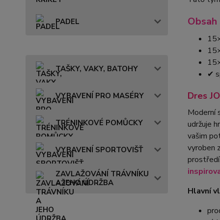
Obsah 
PADEL
15×
15×
15×
TAŠKY, VAKY, BATOHY
✔ s
Dres J
VYBAVENÍ PRO MASÉRY
Moderní s
TRÉNINKOVÉ POMŮCKY
udržuje h
vašim pot
vyroben 
VYBAVENÍ SPORTOVIŠŤ
prostředí
inspirov
ZAVLAŽOVÁNÍ TRÁVNÍKU
A JEHO ÚDRŽBA
Hlavní v
pro