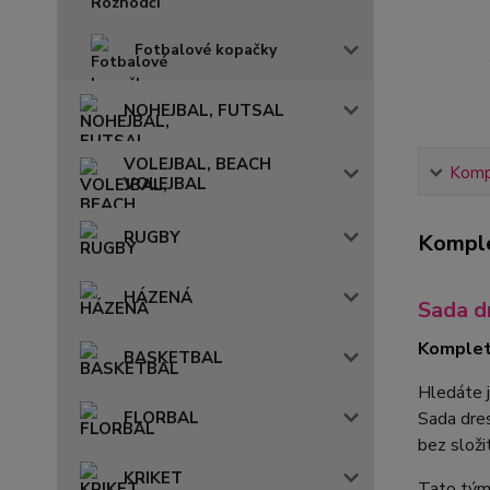
Fotbalové kopačky
NOHEJBAL, FUTSAL
VOLEJBAL, BEACH
Kompl
VOLEJBAL
RUGBY
Komple
HÁZENÁ
Sada 
Komplet
BASKETBAL
Hledáte 
Sada dr
FLORBAL
bez složi
KRIKET
Tato týmo