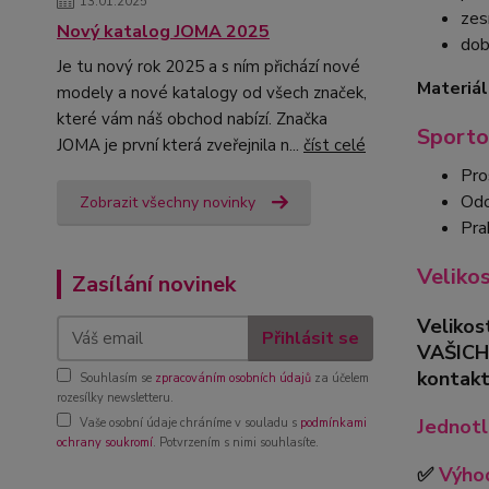
13.01.2025
zes
Nový katalog JOMA 2025
dob
Je tu nový rok 2025 a s ním přichází nové
Materiál
modely a nové katalogy od všech značek,
které vám náš obchod nabízí. Značka
Sporto
JOMA je první která zveřejnila n...
číst celé
Pro
Odo
Zobrazit všechny novinky
Pra
Veliko
Zasílání novinek
Velikos
Přihlásit se
VAŠICH
kontakt
Souhlasím se
zpracováním osobních údajů
za účelem
rozesílky newsletteru.
Jednotl
Vaše osobní údaje chráníme v souladu s
podmínkami
ochrany soukromí
. Potvrzením s nimi souhlasíte.
✅
Výhod