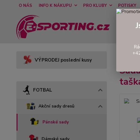
O NÁS
INFO K NÁKUPU
PRO KLUBY
POTISKY
J
Rá
+42
Úvod
VÝPRODEJ poslední kusy
Sad
taš
FOTBAL
Akční sady dresů
Pánské sady
Dámské sady