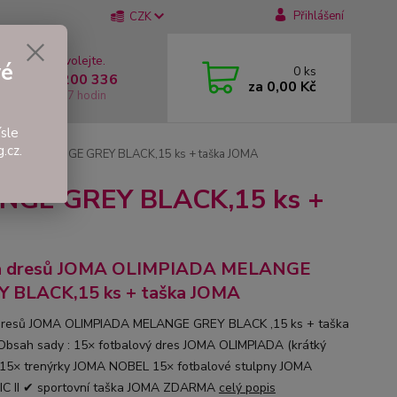
Přihlášení
CZK
 si rady? Zavolejte.
vé
0
ks
 +420 737 200 336
za
0,00 Kč
í-Pátek: 8 - 17 hodin
sle
.cz.
IADA MELANGE GREY BLACK,15 ks + taška JOMA
NGE GREY BLACK,15 ks +
a dresů JOMA OLIMPIADA MELANGE
 BLACK,15 ks + taška JOMA
dresů JOMA OLIMPIADA MELANGE GREY BLACK ,15 ks + taška
bsah sady : 15× fotbalový dres JOMA OLIMPIADA (krátký
 15× trenýrky JOMA NOBEL 15× fotbalové stulpny JOMA
C II ✔ sportovní taška JOMA ZDARMA
celý popis