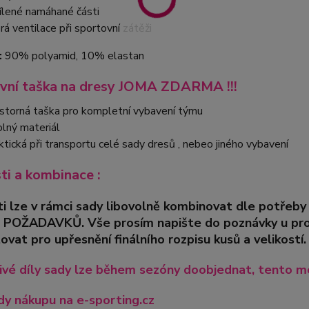
ílené namáhané části
rá ventilace při sportovní zátěži
:
90% polyamid, 10% elastan
vní taška na dresy JOMA ZDARMA !!!
storná taška pro kompletní vybavení týmu
lný materiál
ktická při transportu celé sady dresů , nebeo jiného vybavení
sti a kombinace :
ti lze v rámci sady libovolně kombinovat dle pot
 POŽADAVKŮ. Vše prosím napište do poznávky u pro
ovat pro upřesnění finálního rozpisu kusů a velikostí.
ivé díly sady lze během sezóny doobjednat, tento mo
y nákupu na e-sporting.cz