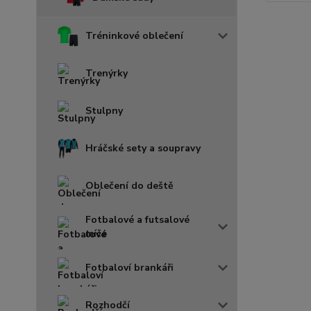
Tréninkové oblečení
Trenýrky
Stulpny
Hráčské sety a soupravy
Oblečení do deště
Fotbalové a futsalové
míče
Fotbaloví brankáři
Rozhodčí