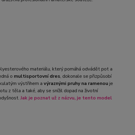
olyesterového materiálu, který pomáhá odvádět pot a
jedná o
multisportovní dres
, dokonale se přizpůsobí
 kulatým výstřihem a
výraznými pruhy na ramenou
je
tu z těla a také, aby se snížil dopad na životní
rodyšnost.
Jak je poznat už z názvu, je tento model