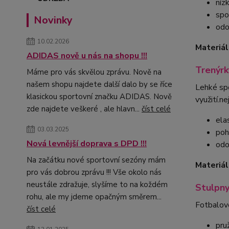
níz
spo
Novinky
odo
10.02.2026
Materiál
ADIDAS nově u nás na shopu !!!
Trenýr
Máme pro vás skvělou zprávu. Nově na
našem shopu najdete další dalo by se říce
Lehké spo
klasickou sportovní značku ADIDAS. Nově
využití.n
zde najdete veškeré , ale hlavn...
číst celé
ela
03.03.2025
poh
Nová levnější doprava s DPD !!!
odo
Na začátku nové sportovní sezóny mám
Materiál
pro vás dobrou zprávu !!! Vše okolo nás
neustále zdražuje, slyšíme to na koždém
Stulpny
rohu, ale my jdeme opačným směrem...
Fotbalové
číst celé
pru