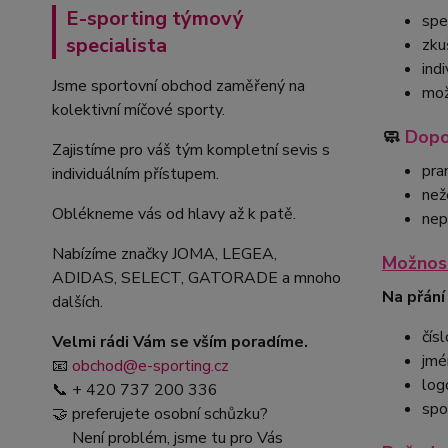
E-sporting týmový
spe
specialista
zku
ind
Jsme sportovní obchod zaměřený na
mož
kolektivní míčové sporty.
🧼
Dopo
Zajistíme pro váš tým kompletní sevis s
pra
individuálním přístupem.
než
Oblékneme vás od hlavy až k patě.
nep
Nabízíme značky JOMA, LEGEA,
Možnost
ADIDAS, SELECT, GATORADE a mnoho
Na přání
dalších.
čísl
Velmi rádi Vám se vším poradíme.
jmé
📧
obchod@e-sporting.cz
log
📞 + 420 737 200 336
spo
🤝 preferujete osobní schůzku?
Není problém, jsme tu pro Vás