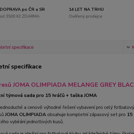
DOPRAVA po ČR a SR
14 LET NA TRHU
od 3500 Kč ZDARMA
Ověřený prodejce
etní specifikace
tní specifikace
dresů JOMA OLIMPIADA MELANGE GREY BLACK 
ní týmová sada pro 15 hráčů + taška JOMA
jednoduché a cenově výhodné řešení vybavení pro celý fotbalov
esů
JOMA OLIMPIADA
obsahuje kompletní zápasový set pro
15
tého vybírání jednotlivých kusů.
vá sada je ideální pro fotbalové kluby, mládežnické týmy, školní