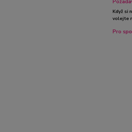
Požadav
Když si 
volejte 
Pro spo