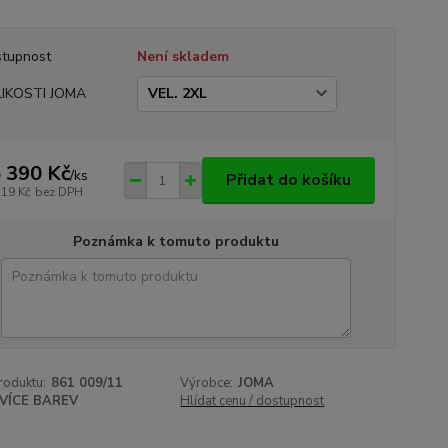
tupnost
Není skladem
LIKOSTI JOMA
 390 Kč
/
ks
Přidat do košíku
719 Kč
bez DPH
Poznámka k tomuto produktu
roduktu:
861 009/11
Výrobce:
JOMA
VÍCE BAREV
Hlídat cenu / dostupnost