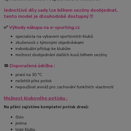
Jednotlivé díly sady lze během sezóny doobjednat,
tento model je dlouhodobě dostupný !!!
✅
Výhody nákupu na e-sporting.cz
specialista na vybavení sportovních klubů
zkušenosti s týmovými objednávkami
individuální přístup ke klubům
možnost doobjednání dalších kusů během sezóny
🧼
Doporučená údržba :
praní na 30 °C
nežehlit přes potisk
nepoužívat aviváž pro zachování funkčních vlastností
Možnost klubového potisku :
Na přání zajistíme kompletní potisk dresů:
číslo
jména
logo klubu