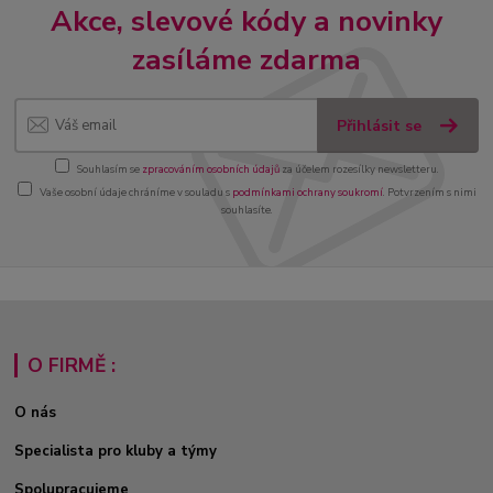
Akce, slevové kódy a novinky
zasíláme zdarma
Přihlásit se
Souhlasím se
zpracováním osobních údajů
za účelem rozesílky newsletteru.
Vaše osobní údaje chráníme v souladu s
podmínkami ochrany soukromí
. Potvrzením s nimi
souhlasíte.
O FIRMĚ :
O nás
Specialista pro kluby a týmy
Spolupracujeme