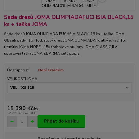
Sada dresů JOMA OLIMPIADAFUCHSIA BLACK,15
ks + taška JOMA
Sada dresů JOMA OLIMPIADA FUCHSIA BLACK ,15 ks + taška JOMA
Obsah sady : 15× fotbalový dres JOMA OLIMPIADA (krátký rukáv) 15×
trenýrky JOMA NOBEL 15× fotbalové stulpny JOMA CLASSIC II ✔
sportovní taška JOMA ZDARMA
celý popis
Dostupnost
Není skladem
VELIKOSTI JOMA
15 390 Kč
/
ks
12 719 Kč
bez DPH
Přidat do košíku
Poznámka k tomuto produktu