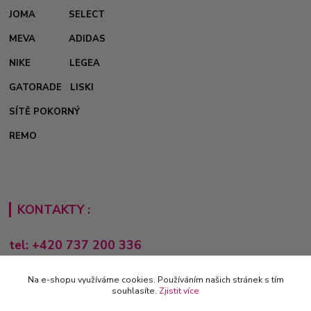
JOMA
SELECT
MEVA
ADIDAS
NIKE
LEGEA
GATORADE
LISKI
SÍTĚ POKORNÝ
REMO
KONTAKTY :
tel: +420 737 200 336
Pondělí-Pátek: 8 - 17 hodin
Na e-shopu využíváme cookies. Používáním našich stránek s tím
obchod@e-sporting.cz
souhlasíte.
Zjistit více