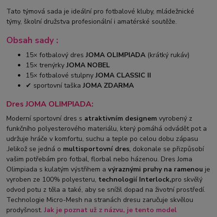
Tato týmová sada je ideální pro fotbalové kluby, mládežnické
týmy, školní družstva profesionální i amatérské soutěže.
Obsah sady :
15× fotbalový dres
JOMA OLIMPIADA
(krátký rukáv)
15× trenýrky
JOMA NOBEL
15× fotbalové stulpny
JOMA CLASSIC II
✔ sportovní taška
JOMA ZDARMA
Dres JOMA OLIMPIADA:
Moderní sportovní dres s
atraktivním designem
vyrobený z
funkčního polyesterového materiálu, který pomáhá odvádět pot a
udržuje hráče v komfortu, suchu a teple po celou dobu zápasu
.Jelikož se jedná o
multisportovní dres
, dokonale se přizpůsobí
vašim potřebám pro fotbal, florbal nebo házenou. Dres Joma
Olimpiada s kulatým výstřihem a
výraznými pruhy na ramenou
je
vyroben ze 100% polyesteru,
technologií Interlock,
pro skvělý
odvod potu z těla a také, aby se snížil dopad na životní prostředí.
Technologie Micro-Mesh na stranách dresu zaručuje skvělou
prodyšnost.
Jak je poznat už z názvu, je tento model