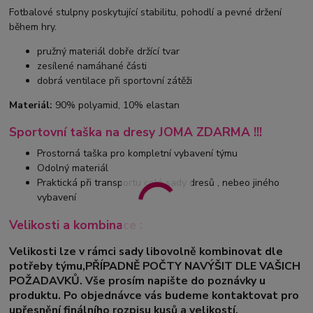
Fotbalové stulpny poskytující stabilitu, pohodlí a pevné držení
během hry.
pružný materiál dobře držící tvar
zesílené namáhané části
dobrá ventilace při sportovní zátěži
Materiál:
90% polyamid, 10% elastan
Sportovní taška na dresy JOMA ZDARMA !!!
Prostorná taška pro kompletní vybavení týmu
Odolný materiál
Praktická při transportu celé sady dresů , nebeo jiného
vybavení
Velikosti a kombinace :
Velikosti lze v rámci sady libovolně kombinovat dle
potřeby týmu,PŘÍPADNĚ POČTY NAVÝŠIT DLE VAŠICH
POŽADAVKŮ. Vše prosím napište do poznávky u
produktu. Po objednávce vás budeme kontaktovat pro
upřesnění finálního rozpisu kusů a velikostí.