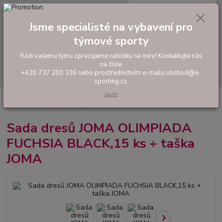
0
ks
tel: +420 737 200 336
CZK
za
0,00 Kč
Pondělí-Pátek: 8 - 17 hodin
Jsme specialisté na vybavení pro
týmové sporty
Menu
Rádi vašemu týmu zpracujeme nabídku na míru! Kontaktujte nás
na čísle
Hledat
+420 737 200 336 nebo prostřednictvím e-mailu obchod@e-
sporting.cz.
Zavřít
Úvod
FOTBAL
Akční sady dresů
Pánské sady
Sada dresů JOMA
OLIMPIADA FUCHSIA BLACK,15 ks + taška JOMA
Sada dresů JOMA OLIMPIADA
FUCHSIA BLACK,15 ks + taška
JOMA