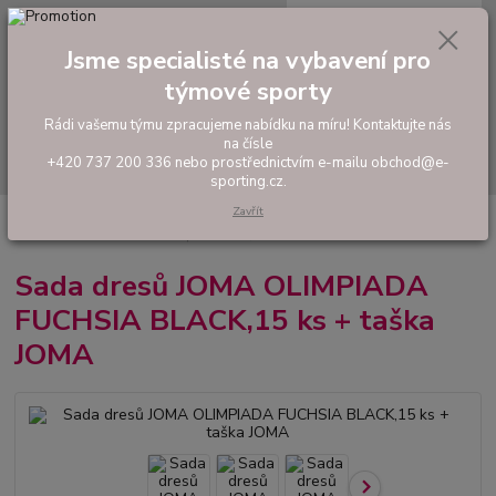
0
ks
tel: +420 737 200 336
CZK
za
0,00 Kč
Pondělí-Pátek: 8 - 17 hodin
Jsme specialisté na vybavení pro
týmové sporty
Menu
Rádi vašemu týmu zpracujeme nabídku na míru! Kontaktujte nás
na čísle
Hledat
+420 737 200 336 nebo prostřednictvím e-mailu obchod@e-
sporting.cz.
Zavřít
Úvod
FOTBAL
Akční sady dresů
Pánské sady
Sada dresů JOMA
OLIMPIADA FUCHSIA BLACK,15 ks + taška JOMA
Sada dresů JOMA OLIMPIADA
FUCHSIA BLACK,15 ks + taška
JOMA