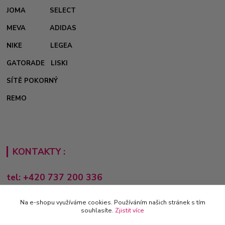
JOMA
SELECT
MEVA
ADIDAS
NIKE
LEGEA
GATORADE
LISKI
SÍTĚ POKORNÝ
REMO
KONTAKTY :
tel: +420 737 200 336
Pondělí-Pátek: 8 - 17 hodin
Na e-shopu využíváme cookies. Používáním našich stránek s tím
obchod@e-sporting.cz
souhlasíte.
Zjistit více