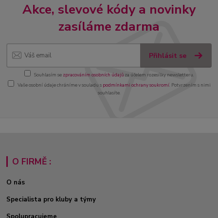
Akce, slevové kódy a novinky
zasíláme zdarma
Přihlásit se
Souhlasím se
zpracováním osobních údajů
za účelem rozesílky newsletteru.
Vaše osobní údaje chráníme v souladu s
podmínkami ochrany soukromí
. Potvrzením s nimi
souhlasíte.
O FIRMĚ :
O nás
Specialista pro kluby a týmy
Spolupracujeme