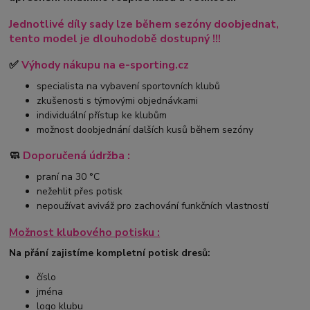
Jednotlivé díly sady lze během sezóny doobjednat,
tento model je dlouhodobě dostupný !!!
✅
Výhody nákupu na e-sporting.cz
specialista na vybavení sportovních klubů
zkušenosti s týmovými objednávkami
individuální přístup ke klubům
možnost doobjednání dalších kusů během sezóny
🧼
Doporučená údržba :
praní na 30 °C
nežehlit přes potisk
nepoužívat aviváž pro zachování funkčních vlastností
Možnost klubového potisku :
Na přání zajistíme kompletní potisk dresů:
číslo
jména
logo klubu