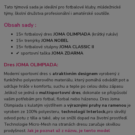
Tato týmová sada je ideální pro fotbalové kluby, mládežnické
týmy, školní družstva profesionální i amatérské soutěže.
Obsah sady :
15× fotbalový dres
JOMA OLIMPIADA
(krátký rukáv)
15× trenýrky
JOMA NOBEL
15× fotbalové stulpny
JOMA CLASSIC II
✔ sportovní taška
JOMA ZDARMA
Dres JOMA OLIMPIADA:
Moderní sportovní dres s
atraktivním designem
vyrobený z
funkčního polyesterového materiálu, který pomáhá odvádět pot a
udržuje hráče v komfortu, suchu a teple po celou dobu zápasu
.Jelikož se jedná o
multisportovní dres
, dokonale se přizpůsobí
vašim potřebám pro fotbal, florbal nebo házenou. Dres Joma
Olimpiada s kulatým výstřihem a
výraznými pruhy na ramenou
je
vyroben ze 100% polyesteru,
technologií Interlock,
pro skvělý
odvod potu z těla a také, aby se snížil dopad na životní prostředí.
Technologie Micro-Mesh na stranách dresu zaručuje skvělou
prodyšnost.
Jak je poznat už z názvu, je tento model