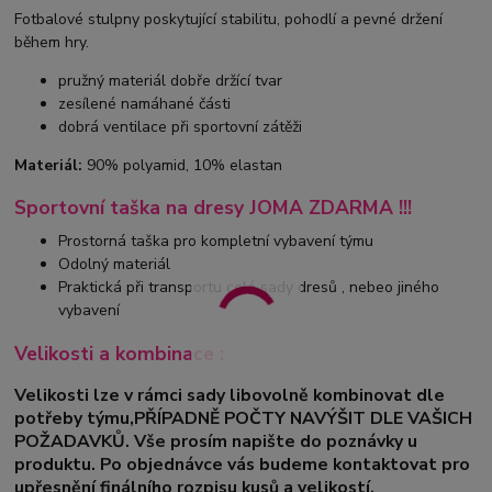
Fotbalové stulpny poskytující stabilitu, pohodlí a pevné držení
během hry.
pružný materiál dobře držící tvar
zesílené namáhané části
dobrá ventilace při sportovní zátěži
Materiál:
90% polyamid, 10% elastan
Sportovní taška na dresy JOMA ZDARMA !!!
Prostorná taška pro kompletní vybavení týmu
Odolný materiál
Praktická při transportu celé sady dresů , nebeo jiného
vybavení
Velikosti a kombinace :
Velikosti lze v rámci sady libovolně kombinovat dle
potřeby týmu,PŘÍPADNĚ POČTY NAVÝŠIT DLE VAŠICH
POŽADAVKŮ. Vše prosím napište do poznávky u
produktu. Po objednávce vás budeme kontaktovat pro
upřesnění finálního rozpisu kusů a velikostí.