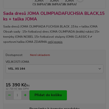
Sada dresů JOMA OLIMPIADAFUCHSIA BLACK,15
ks + taška JOMA
Sada dresů JOMA OLIMPIADA FUCHSIA BLACK ,15 ks + taška JOMA
Obsah sady : 15× fotbalový dres JOMA OLIMPIADA (krátký rukáv) 15×
trenýrky JOMA NOBEL 15× fotbalové stulpny JOMA CLASSIC II ✔
sportovní taška JOMA ZDARMA
celý popis
Dostupnost
Není skladem
VELIKOSTI JOMA
15 390 Kč
/
ks
12 719 Kč
bez DPH
Přidat do košíku
Poznámka k tomuto produktu