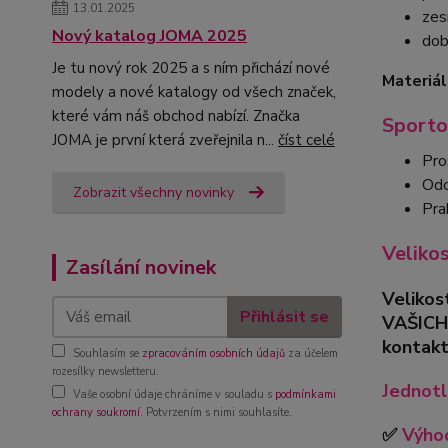
13.01.2025
zes
Nový katalog JOMA 2025
dob
Je tu nový rok 2025 a s ním přichází nové
Materiál
modely a nové katalogy od všech značek,
které vám náš obchod nabízí. Značka
Sporto
JOMA je první která zveřejnila n...
číst celé
Pro
Odo
Zobrazit všechny novinky
Pra
Veliko
Zasílání novinek
Velikos
Přihlásit se
VAŠICH
kontakt
Souhlasím se
zpracováním osobních údajů
za účelem
rozesílky newsletteru.
Jednotl
Vaše osobní údaje chráníme v souladu s
podmínkami
ochrany soukromí
. Potvrzením s nimi souhlasíte.
✅
Výhod