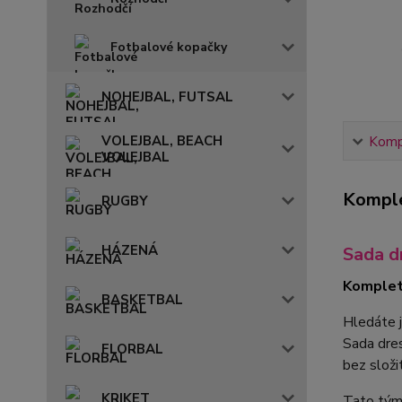
Fotbalové kopačky
NOHEJBAL, FUTSAL
VOLEJBAL, BEACH
Kompl
VOLEJBAL
Komple
RUGBY
HÁZENÁ
Sada 
Komplet
BASKETBAL
Hledáte 
Sada dr
FLORBAL
bez složi
KRIKET
Tato týmo