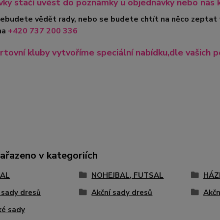
ky stačí uvést do poznámky u objednávky nebo nás 
nebudete vědět rady, nebo se budete chtít na něco zeptat
na
+420
737 200 336
rtovní kluby vytvoříme speciální nabídku,dle vašich p
zařazeno v kategoriích
AL
NOHEJBAL, FUTSAL
HÁZ
 sady dresů
Akční sady dresů
Akčn
ké sady