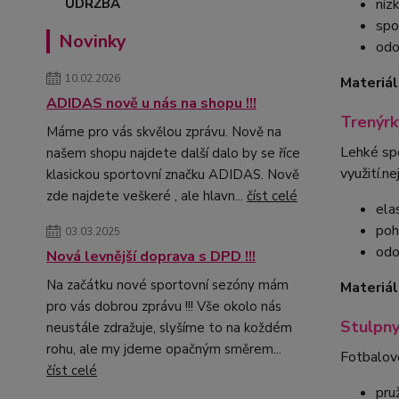
níz
spo
Novinky
odo
10.02.2026
Materiál
ADIDAS nově u nás na shopu !!!
Trenýr
Máme pro vás skvělou zprávu. Nově na
Lehké spo
našem shopu najdete další dalo by se říce
využití.n
klasickou sportovní značku ADIDAS. Nově
zde najdete veškeré , ale hlavn...
číst celé
ela
poh
03.03.2025
odo
Nová levnější doprava s DPD !!!
Na začátku nové sportovní sezóny mám
Materiál
pro vás dobrou zprávu !!! Vše okolo nás
Stulpny
neustále zdražuje, slyšíme to na koždém
rohu, ale my jdeme opačným směrem...
Fotbalové
číst celé
pru