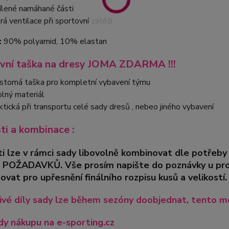
ílené namáhané části
rá ventilace při sportovní zátěži
:
90% polyamid, 10% elastan
vní taška na dresy JOMA ZDARMA !!!
storná taška pro kompletní vybavení týmu
lný materiál
ktická při transportu celé sady dresů , nebeo jiného vybavení
sti a kombinace :
ti lze v rámci sady libovolně kombinovat dle pot
 POŽADAVKŮ. Vše prosím napište do poznávky u pro
ovat pro upřesnění finálního rozpisu kusů a velikostí.
ivé díly sady lze během sezóny doobjednat, tento mo
y nákupu na e-sporting.cz