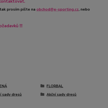
kontaktovat.
 tak prosím pište na
obchod@e-sporting.cz
, nebo
ožadavků !!!
ENÁ
FLORBAL
í sady dresů
Akční sady dresů