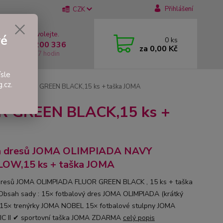
Přihlášení
CZK
 si rady? Zavolejte.
vé
0
ks
 +420 737 200 336
za
0,00 Kč
í-Pátek: 8 - 17 hodin
sle
.cz.
IADA FLUOR GREEN BLACK,15 ks + taška JOMA
R GREEN BLACK,15 ks +
a dresů JOMA OLIMPIADA NAVY
OW,15 ks + taška JOMA
resů JOMA OLIMPIADA FLUOR GREEN BLACK , 15 ks + taška
bsah sady : 15× fotbalový dres JOMA OLIMPIADA (krátký
 15× trenýrky JOMA NOBEL 15× fotbalové stulpny JOMA
C II ✔ sportovní taška JOMA ZDARMA
celý popis