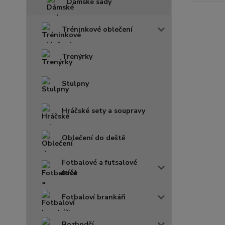
Dámské sady
Tréninkové oblečení
Trenýrky
Stulpny
Hráčské sety a soupravy
Oblečení do deště
Fotbalové a futsalové
míče
Fotbaloví brankáři
Rozhodčí