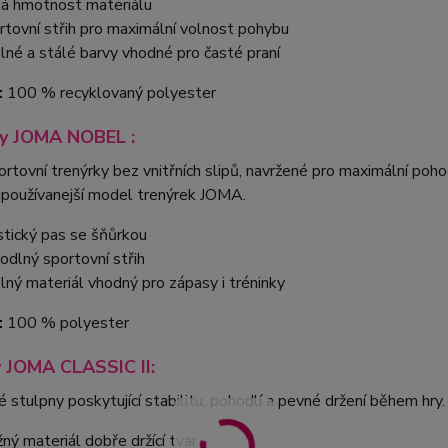
ká hmotnost materiálu
rtovní střih pro maximální volnost pohybu
lné a stálé barvy vhodné pro časté praní
:
100 % recyklovaný polyester
ky JOMA NOBEL :
rtovní trenýrky bez vnitřních slipů, navržené pro maximální po
ejpoužívanejší model trenýrek JOMA.
stický pas se šňůrkou
odlný sportovní střih
lný materiál vhodný pro zápasy i tréninky
:
100 % polyester
 JOMA CLASSIC II:
 stulpny poskytující stabilitu, pohodlí a pevné držení během hry.
žný materiál dobře držící tvar