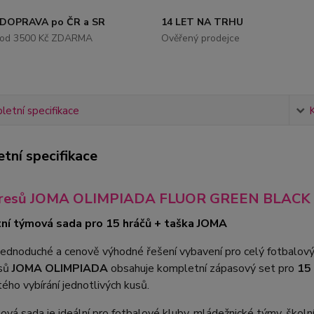
DOPRAVA po ČR a SR
14 LET NA TRHU
od 3500 Kč ZDARMA
Ověřený prodejce
etní specifikace
tní specifikace
dresů JOMA OLIMPIADA FLUOR GREEN BLACK , 
ní týmová sada pro 15 hráčů + taška JOMA
jednoduché a cenově výhodné řešení vybavení pro celý fotbalov
esů
JOMA OLIMPIADA
obsahuje kompletní zápasový set pro
15
tého vybírání jednotlivých kusů.
vá sada je ideální pro fotbalové kluby, mládežnické týmy, školní