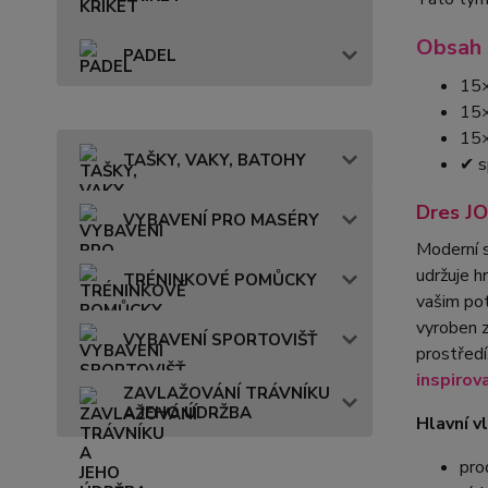
Obsah 
PADEL
15×
15×
15×
TAŠKY, VAKY, BATOHY
✔ s
Dres J
VYBAVENÍ PRO MASÉRY
Moderní s
udržuje h
TRÉNINKOVÉ POMŮCKY
vašim pot
vyroben 
VYBAVENÍ SPORTOVIŠŤ
prostředí
inspirov
ZAVLAŽOVÁNÍ TRÁVNÍKU
A JEHO ÚDRŽBA
Hlavní v
pro