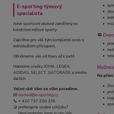
spe
E-sporting týmový
zku
specialista
ind
Jsme sportovní obchod zaměřený na
mož
kolektivní míčové sporty.
🧼
Dopo
Zajistíme pro váš tým kompletní sevis s
pra
individuálním přístupem.
než
nep
Oblékneme vás od hlavy až k patě.
Nabízíme značky JOMA, LEGEA,
Možnost
ADIDAS, SELECT, GATORADE a mnoho
Na přání
dalších.
čísl
Velmi rádi Vám se vším poradíme.
jmé
📧
obchod@e-sporting.cz
log
📞 + 420 737 200 336
spo
🤝 preferujete osobní schůzku?
Není problém, jsme tu pro Vás