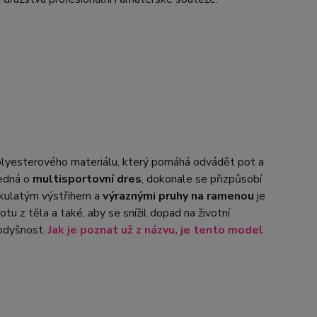
olyesterového materiálu, který pomáhá odvádět pot a
jedná o
multisportovní dres
, dokonale se přizpůsobí
 kulatým výstřihem a
výraznými pruhy na ramenou
je
tu z těla a také, aby se snížil dopad na životní
rodyšnost.
Jak je poznat už z názvu, je tento model