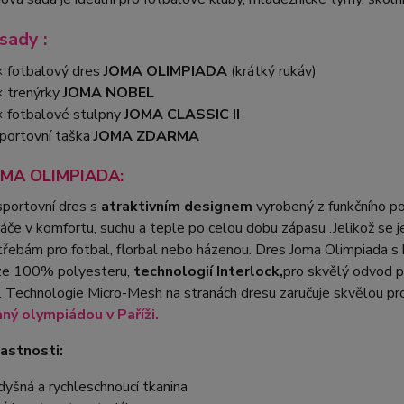
sady :
 fotbalový dres
JOMA OLIMPIADA
(krátký rukáv)
 trenýrky
JOMA NOBEL
 fotbalové stulpny
JOMA CLASSIC II
portovní taška
JOMA ZDARMA
OMA OLIMPIADA:
portovní dres s
atraktivním designem
vyrobený z funkčního p
ráče v komfortu, suchu a teple po celou dobu zápasu .Jelikož se 
řebám pro fotbal, florbal nebo házenou. Dres Joma Olimpiada s
ze 100% polyesteru,
technologií Interlock,
pro skvělý odvod po
. Technologie Micro-Mesh na stranách dresu zaručuje skvělou p
aný olympiádou v Paříži.
lastnosti:
dyšná a rychleschnoucí tkanina