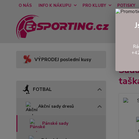
O NÁS
INFO K NÁKUPU
PRO KLUBY
POTISKY
J
Rá
+42
Úvod
VÝPRODEJ poslední kusy
Sad
taš
FOTBAL
Akční sady dresů
Pánské sady