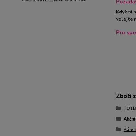
Požadav
Když si 
volejte 
Pro spo
Zboží 
FOTB
Akční
Páns