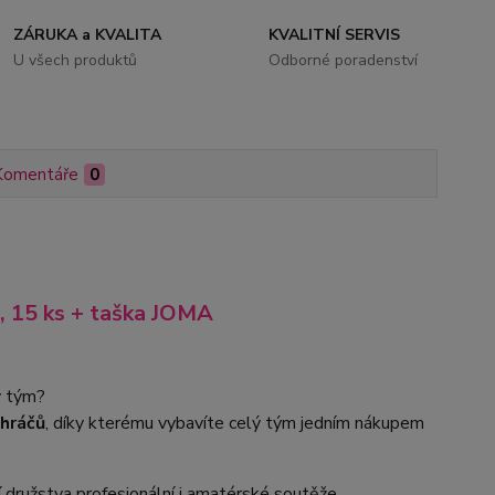
ZÁRUKA a KVALITA
KVALITNÍ SERVIS
U všech produktů
Odborné poradenství
Komentáře
0
15 ks + taška JOMA
ý tým?
 hráčů
, díky kterému vybavíte celý tým jedním nákupem
 družstva profesionální i amatérské soutěže.