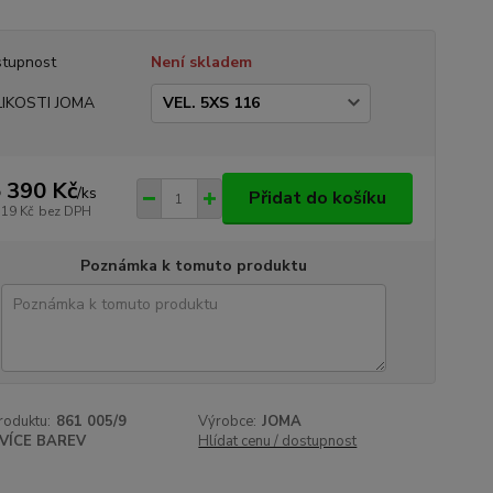
tupnost
Není skladem
LIKOSTI JOMA
 390 Kč
/
ks
Přidat do košíku
719 Kč
bez DPH
Poznámka k tomuto produktu
roduktu:
861 005/9
Výrobce:
JOMA
VÍCE BAREV
Hlídat cenu / dostupnost