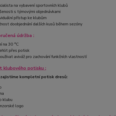
cialista na vybavení sportovních klubů
šenosti s týmovými objednávkami
ividuální přístup ke klubům
nost doobjednání dalších kusů během sezóny
ručená údržba :
ní na 30 °C
ehlit přes potisk
oužívat aviváž pro zachování funkčních vlastností
 klubového potisku :
 zajistíme kompletní potisk dresů:
o
na
o klubu
nzorské logo