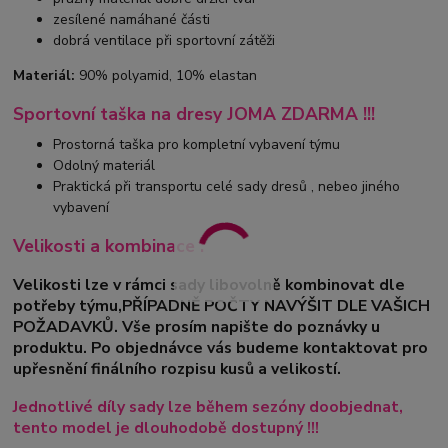
zesílené namáhané části
dobrá ventilace při sportovní zátěži
Materiál:
90% polyamid, 10% elastan
Sportovní taška na dresy JOMA ZDARMA !!!
Prostorná taška pro kompletní vybavení týmu
Odolný materiál
Praktická při transportu celé sady dresů , nebeo jiného
vybavení
Velikosti a kombinace :
Velikosti lze v rámci sady libovolně kombinovat dle
potřeby týmu,PŘÍPADNĚ POČTY NAVÝŠIT DLE VAŠICH
POŽADAVKŮ. Vše prosím napište do poznávky u
produktu. Po objednávce vás budeme kontaktovat pro
upřesnění finálního rozpisu kusů a velikostí.
Jednotlivé díly sady lze během sezóny doobjednat,
tento model je dlouhodobě dostupný !!!