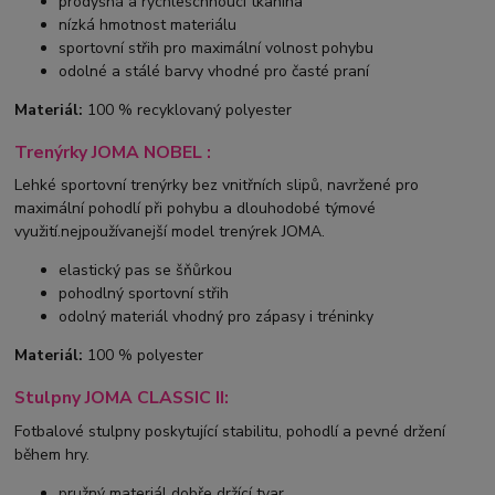
prodyšná a rychleschnoucí tkanina
nízká hmotnost materiálu
sportovní střih pro maximální volnost pohybu
odolné a stálé barvy vhodné pro časté praní
Materiál:
100 % recyklovaný polyester
Trenýrky JOMA NOBEL :
Lehké sportovní trenýrky bez vnitřních slipů, navržené pro
maximální pohodlí při pohybu a dlouhodobé týmové
využití.nejpoužívanejší model trenýrek JOMA.
elastický pas se šňůrkou
pohodlný sportovní střih
odolný materiál vhodný pro zápasy i tréninky
Materiál:
100 % polyester
Stulpny JOMA CLASSIC II:
Fotbalové stulpny poskytující stabilitu, pohodlí a pevné držení
během hry.
pružný materiál dobře držící tvar