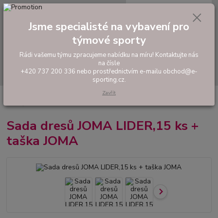
0
ks
tel: +420 737 200 336
CZK
za
0,00 Kč
Pondělí-Pátek: 8 - 17 hodin
Jsme specialisté na vybavení pro
týmové sporty
Menu
Rádi vašemu týmu zpracujeme nabídku na míru! Kontaktujte nás
na čísle
Hledat
+420 737 200 336 nebo prostřednictvím e-mailu obchod@e-
sporting.cz.
Zavřít
Úvod
FOTBAL
Akční sady dresů
Pánské sady
Sada dresů JOMA
LIDER,15 ks + taška JOMA
Sada dresů JOMA LIDER,15 ks +
taška JOMA