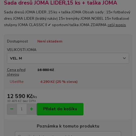
Sada dresů JOMA LIDER,15 ks + taška JOMA
Sada dresů JOMA LIDER ,15 ks + taška JOMA Obsah sady : 15× fotbalový
dres JOMA LIDER (krátký rukáv) 15× trenýrky JOMA NOBEL 15× fotbalové
stulpny JOMA CLASSIC II ✔ sportovní taška JOMA ZDARMA
celý popis
Dostupnost
Není skladem
VELIKOSTI JOMA
Cena před
16 880 Kč
slevou
Ušetříte
4 290 Kč (
25
% sleva)
12 590 Kč
/
ks
10 405 Kč
bez DPH
Přidat do košíku
Poznámka k tomuto produktu