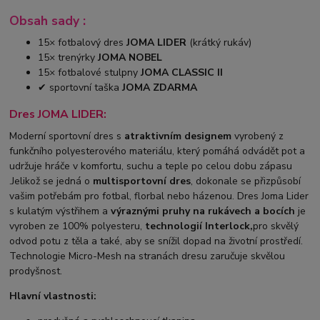
Obsah sady :
15× fotbalový dres
JOMA LIDER
(krátký rukáv)
15× trenýrky
JOMA NOBEL
15× fotbalové stulpny
JOMA CLASSIC II
✔ sportovní taška
JOMA ZDARMA
Dres JOMA LIDER:
Moderní sportovní dres s
atraktivním designem
vyrobený z
funkčního polyesterového materiálu, který pomáhá odvádět pot a
udržuje hráče v komfortu, suchu a teple po celou dobu zápasu
.Jelikož se jedná o
multisportovní dres
, dokonale se přizpůsobí
vašim potřebám pro fotbal, florbal nebo házenou. Dres Joma Lider
s kulatým výstřihem a
výraznými pruhy na rukávech a bocích
je
vyroben ze 100% polyesteru,
technologií Interlock,
pro skvělý
odvod potu z těla a také, aby se snížil dopad na životní prostředí.
Technologie Micro-Mesh na stranách dresu zaručuje skvělou
prodyšnost.
Hlavní vlastnosti: