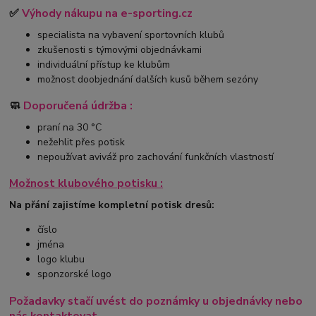
✅
Výhody nákupu na e-sporting.cz
specialista na vybavení sportovních klubů
zkušenosti s týmovými objednávkami
individuální přístup ke klubům
možnost doobjednání dalších kusů během sezóny
🧼
Doporučená údržba :
praní na 30 °C
nežehlit přes potisk
nepoužívat aviváž pro zachování funkčních vlastností
Možnost klubového potisku :
Na přání zajistíme kompletní potisk dresů:
číslo
jména
logo klubu
sponzorské logo
Požadavky stačí uvést do poznámky u objednávky nebo
nás kontaktovat.