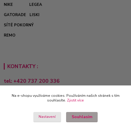
NIKE
LEGEA
GATORADE
LISKI
SÍTĚ POKORNÝ
REMO
KONTAKTY :
tel: +420 737 200 336
Pondělí-Pátek: 8 - 17 hodin
Na e-shopu využíváme cookies. Používáním našich stránek s tím
obchod@e-sporting.cz
souhlasíte.
Zjistit více
Souhlasím
Nastavení