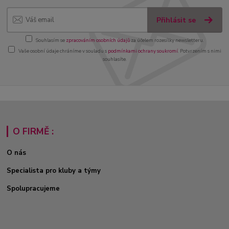
Přihlásit se
Souhlasím se
zpracováním osobních údajů
za účelem rozesílky newsletteru.
Vaše osobní údaje chráníme v souladu s
podmínkami ochrany soukromí
. Potvrzením s nimi
souhlasíte.
O FIRMĚ :
O nás
Specialista pro kluby a týmy
Spolupracujeme