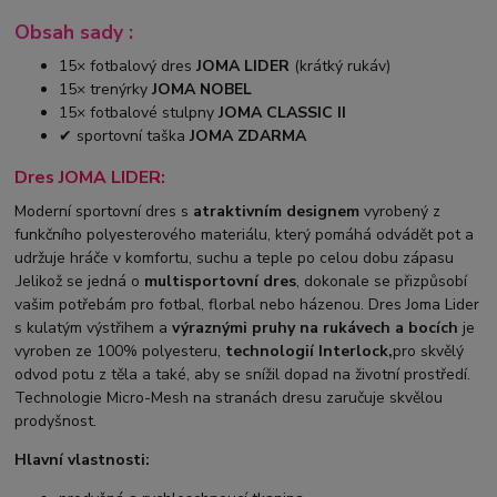
Obsah sady :
15× fotbalový dres
JOMA LIDER
(krátký rukáv)
15× trenýrky
JOMA NOBEL
15× fotbalové stulpny
JOMA CLASSIC II
✔ sportovní taška
JOMA ZDARMA
Dres JOMA LIDER:
Moderní sportovní dres s
atraktivním designem
vyrobený z
funkčního polyesterového materiálu, který pomáhá odvádět pot a
udržuje hráče v komfortu, suchu a teple po celou dobu zápasu
.Jelikož se jedná o
multisportovní dres
, dokonale se přizpůsobí
vašim potřebám pro fotbal, florbal nebo házenou. Dres Joma Lider
s kulatým výstřihem a
výraznými pruhy na rukávech a bocích
je
vyroben ze 100% polyesteru,
technologií Interlock,
pro skvělý
odvod potu z těla a také, aby se snížil dopad na životní prostředí.
Technologie Micro-Mesh na stranách dresu zaručuje skvělou
prodyšnost.
Hlavní vlastnosti: