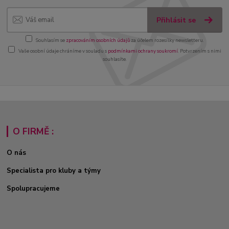
Přihlásit se
Souhlasím se
zpracováním osobních údajů
za účelem rozesílky newsletteru.
Vaše osobní údaje chráníme v souladu s
podmínkami ochrany soukromí
. Potvrzením s nimi
souhlasíte.
O FIRMĚ :
O nás
Specialista pro kluby a týmy
Spolupracujeme