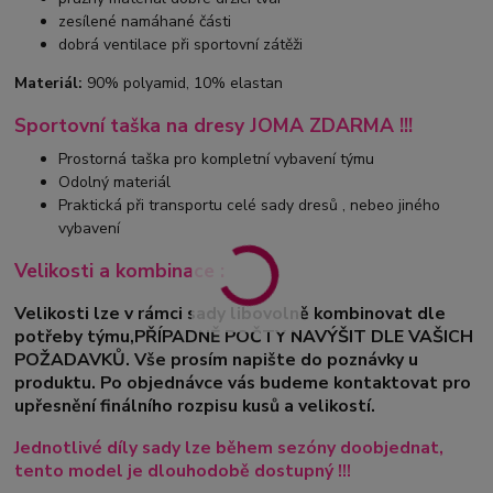
zesílené namáhané části
dobrá ventilace při sportovní zátěži
Materiál:
90% polyamid, 10% elastan
Sportovní taška na dresy JOMA ZDARMA !!!
Prostorná taška pro kompletní vybavení týmu
Odolný materiál
Praktická při transportu celé sady dresů , nebeo jiného
vybavení
Velikosti a kombinace :
Velikosti lze v rámci sady libovolně kombinovat dle
potřeby týmu,PŘÍPADNĚ POČTY NAVÝŠIT DLE VAŠICH
POŽADAVKŮ. Vše prosím napište do poznávky u
produktu. Po objednávce vás budeme kontaktovat pro
upřesnění finálního rozpisu kusů a velikostí.
Jednotlivé díly sady lze během sezóny doobjednat,
tento model je dlouhodobě dostupný !!!