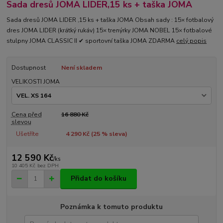
Sada dresů JOMA LIDER,15 ks + taška JOMA
Sada dresů JOMA LIDER ,15 ks + taška JOMA Obsah sady : 15× fotbalový
dres JOMA LIDER (krátký rukáv) 15× trenýrky JOMA NOBEL 15× fotbalové
stulpny JOMA CLASSIC II ✔ sportovní taška JOMA ZDARMA
celý popis
Dostupnost
Není skladem
VELIKOSTI JOMA
Cena před
16 880 Kč
slevou
Ušetříte
4 290 Kč (
25
% sleva)
12 590 Kč
/
ks
10 405 Kč
bez DPH
Přidat do košíku
Poznámka k tomuto produktu