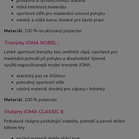
prodyšná a rychleschnoucí tkanina
nízká hmotnost materiálu
sportovní střih pro maximální volnost pohybu
odolné a stálé barvy vhodné pro časté praní
Materiál:
100 % recyklovaný polyester
Trenýrky JOMA NOBEL :
Lehké sportovní trenýrky bez vnitřních slipů, navržené pro
maximální pohodlí při pohybu a dlouhodobé týmové
využití.nejpoužívanejší model trenýrek JOMA.
elastický pas se šňůrkou
pohodlný sportovní střih
odolný materiál vhodný pro zápasy i tréninky
Materiál:
100 % polyester
Stulpny JOMA CLASSIC II:
Fotbalové stulpny poskytující stabilitu, pohodlí a pevné držení
během hry.
pružný materiál dobře držící tvar