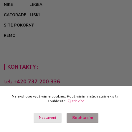
NIKE
LEGEA
GATORADE
LISKI
SÍTĚ POKORNÝ
REMO
KONTAKTY :
tel: +420 737 200 336
Pondělí-Pátek: 8 - 17 hodin
Na e-shopu využíváme cookies. Používáním našich stránek s tím
obchod@e-sporting.cz
souhlasíte.
Zjistit více
Souhlasím
Nastavení