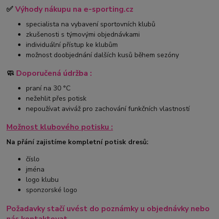
✅
Výhody nákupu na e-sporting.cz
specialista na vybavení sportovních klubů
zkušenosti s týmovými objednávkami
individuální přístup ke klubům
možnost doobjednání dalších kusů během sezóny
🧼
Doporučená údržba :
praní na 30 °C
nežehlit přes potisk
nepoužívat aviváž pro zachování funkčních vlastností
Možnost klubového potisku :
Na přání zajistíme kompletní potisk dresů:
číslo
jména
logo klubu
sponzorské logo
Požadavky stačí uvést do poznámky u objednávky nebo
nás kontaktovat.