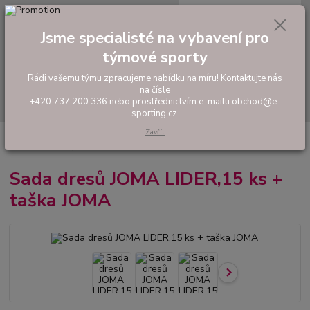
0
ks
tel: +420 737 200 336
CZK
za
0,00 Kč
Pondělí-Pátek: 8 - 17 hodin
Jsme specialisté na vybavení pro
týmové sporty
Menu
Rádi vašemu týmu zpracujeme nabídku na míru! Kontaktujte nás
na čísle
Hledat
+420 737 200 336 nebo prostřednictvím e-mailu obchod@e-
sporting.cz.
Zavřít
Úvod
FOTBAL
Akční sady dresů
Pánské sady
Sada dresů JOMA
LIDER,15 ks + taška JOMA
Sada dresů JOMA LIDER,15 ks +
taška JOMA