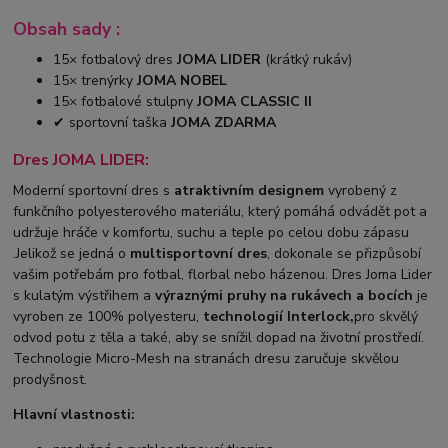
Obsah sady :
15× fotbalový dres
JOMA LIDER
(krátký rukáv)
15× trenýrky
JOMA NOBEL
15× fotbalové stulpny
JOMA CLASSIC II
✔ sportovní taška
JOMA ZDARMA
Dres JOMA LIDER:
Moderní sportovní dres s
atraktivním designem
vyrobený z
funkčního polyesterového materiálu, který pomáhá odvádět pot a
udržuje hráče v komfortu, suchu a teple po celou dobu zápasu
.Jelikož se jedná o
multisportovní dres
, dokonale se přizpůsobí
vašim potřebám pro fotbal, florbal nebo házenou. Dres Joma Lider
s kulatým výstřihem a
výraznými pruhy na rukávech a bocích
je
vyroben ze 100% polyesteru,
technologií Interlock,
pro skvělý
odvod potu z těla a také, aby se snížil dopad na životní prostředí.
Technologie Micro-Mesh na stranách dresu zaručuje skvělou
prodyšnost.
Hlavní vlastnosti: