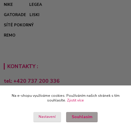
NIKE
LEGEA
GATORADE
LISKI
SÍTĚ POKORNÝ
REMO
KONTAKTY :
tel: +420 737 200 336
Pondělí-Pátek: 8 - 17 hodin
Na e-shopu využíváme cookies. Používáním našich stránek s tím
obchod@e-sporting.cz
souhlasíte.
Zjistit více
Souhlasím
Nastavení