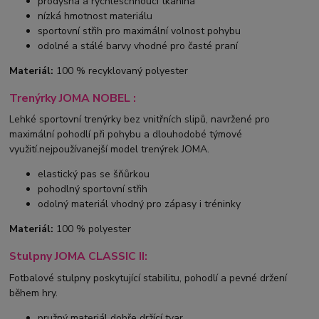
prodyšná a rychleschnoucí tkanina
nízká hmotnost materiálu
sportovní střih pro maximální volnost pohybu
odolné a stálé barvy vhodné pro časté praní
Materiál:
100 % recyklovaný polyester
Trenýrky JOMA NOBEL :
Lehké sportovní trenýrky bez vnitřních slipů, navržené pro
maximální pohodlí při pohybu a dlouhodobé týmové
využití.nejpoužívanejší model trenýrek JOMA.
elastický pas se šňůrkou
pohodlný sportovní střih
odolný materiál vhodný pro zápasy i tréninky
Materiál:
100 % polyester
Stulpny JOMA CLASSIC II:
Fotbalové stulpny poskytující stabilitu, pohodlí a pevné držení
během hry.
pružný materiál dobře držící tvar