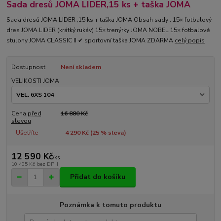
Sada dresů JOMA LIDER,15 ks + taška JOMA
Sada dresů JOMA LIDER ,15 ks + taška JOMA Obsah sady : 15× fotbalový
dres JOMA LIDER (krátký rukáv) 15× trenýrky JOMA NOBEL 15× fotbalové
stulpny JOMA CLASSIC II ✔ sportovní taška JOMA ZDARMA
celý popis
Dostupnost
Není skladem
VELIKOSTI JOMA
Cena před
16 880 Kč
slevou
Ušetříte
4 290 Kč (
25
% sleva)
12 590 Kč
/
ks
10 405 Kč
bez DPH
Přidat do košíku
Poznámka k tomuto produktu