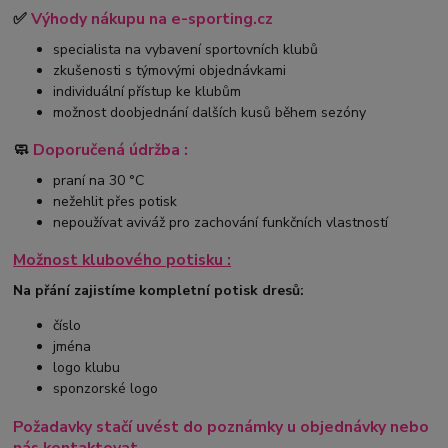
✅
Výhody nákupu na e-sporting.cz
specialista na vybavení sportovních klubů
zkušenosti s týmovými objednávkami
individuální přístup ke klubům
možnost doobjednání dalších kusů během sezóny
🧼
Doporučená údržba :
praní na 30 °C
nežehlit přes potisk
nepoužívat aviváž pro zachování funkčních vlastností
Možnost klubového potisku :
Na přání zajistíme kompletní potisk dresů:
číslo
jména
logo klubu
sponzorské logo
Požadavky stačí uvést do poznámky u objednávky nebo
nás kontaktovat.