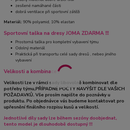
zesílené namáhané části
dobrá ventilace při sportovní zátěži
Materiál:
90% polyamid, 10% elastan
Sportovní taška na dresy JOMA ZDARMA !!!
Prostorná taška pro kompletní vybavení týmu
Odolný materiál
Praktická při transportu celé sady dresů , nebeo jiného
vybavení
Velikosti a kombinace :
Velikosti lze v rámci sady libovolně kombinovat dle
potřeby týmu,PŘÍPADNĚ POČTY NAVÝŠIT DLE VAŠICH
POŽADAVKŮ. Vše prosím napište do poznávky u
produktu. Po objednávce vás budeme kontaktovat pro
upřesnění finálního rozpisu kusů a velikostí.
Jednotlivé díly sady lze během sezóny doobjednat,
tento model je dlouhodobě dostupný !!!