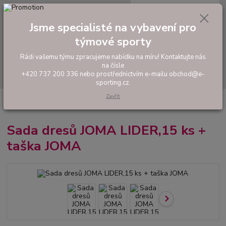
0
ks
tel: +420 737 200 336
CZK
za
0,00 Kč
Pondělí-Pátek: 8 - 17 hodin
Jsme specialisté na vybavení pro
týmové sporty
Menu
Rádi vašemu týmu zpracujeme nabídku na míru! Kontaktujte nás
na čísle
Hledat
+420 737 200 336 nebo prostřednictvím e-mailu obchod@e-
sporting.cz.
Zavřít
Úvod
FOTBAL
Akční sady dresů
Pánské sady
Sada dresů JOMA
LIDER,15 ks + taška JOMA
Sada dresů JOMA LIDER,15 ks +
taška JOMA