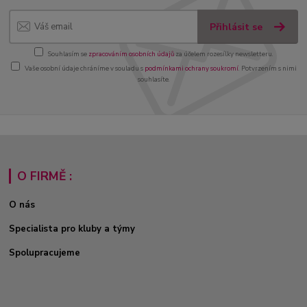
Přihlásit se
Souhlasím se
zpracováním osobních údajů
za účelem rozesílky newsletteru.
Vaše osobní údaje chráníme v souladu s
podmínkami ochrany soukromí
. Potvrzením s nimi
souhlasíte.
O FIRMĚ :
O nás
Specialista pro kluby a týmy
Spolupracujeme