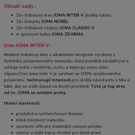
Obsah sady :
15× fotbalový dres
JOMA INTER V
(krátký rukáv)
15× trenýrky
JOMA NOBEL
15× fotbalové stulpny
JOMA CLASSIC II
✔ sportovní taška
JOMA ZDARMA
Dres JOMA INTER V :
Moderní fotbalový dres s atraktivním designem vyrobený z
funkčního polyesterového materiálu, který pomáhá odvádět pot a
udržuje hráče v komfortu, suchu a teple po celou dobu
zápasu.Dres Joma Inter V je vyroben ze 100% recyklovaného
polyesteru,
technologií Interlock,
pro skvělý odvod potu z těla a
také, aby se snížil dopad na životní prostředí.
Toto je top dres
od zn. JOMA se svislými pruhy.
Hlavní vlastnosti:
prodyšná a rychleschnoucí tkanina
nízká hmotnost materiálu
sportovní střih pro maximální volnost pohybu
odolné a stálé barvy vhodné pro časté praní