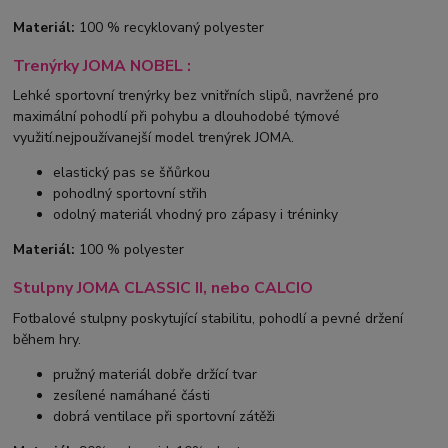
Materiál:
100 % recyklovaný polyester
Trenýrky JOMA NOBEL :
Lehké sportovní trenýrky bez vnitřních slipů, navržené pro
maximální pohodlí při pohybu a dlouhodobé týmové
využití.nejpoužívanejší model trenýrek JOMA.
elastický pas se šňůrkou
pohodlný sportovní střih
odolný materiál vhodný pro zápasy i tréninky
Materiál:
100 % polyester
Stulpny JOMA CLASSIC II, nebo CALCIO
Fotbalové stulpny poskytující stabilitu, pohodlí a pevné držení
během hry.
pružný materiál dobře držící tvar
zesílené namáhané části
dobrá ventilace při sportovní zátěži