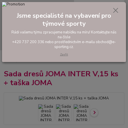
0
ks
tel: +420 737 200 336
CZK
za
0,00 Kč
Pondělí-Pátek: 8 - 17 hodin
Jsme specialisté na vybavení pro
týmové sporty
Menu
Rádi vašemu týmu zpracujeme nabídku na míru! Kontaktujte nás
na čísle
Hledat
+420 737 200 336 nebo prostřednictvím e-mailu obchod@e-
sporting.cz.
Zavřít
Úvod
FOTBAL
Akční sady dresů
Pánské sady
Sada dresů JOMA
INTER V,15 ks + taška JOMA
Sada dresů JOMA INTER V,15 ks
+ taška JOMA