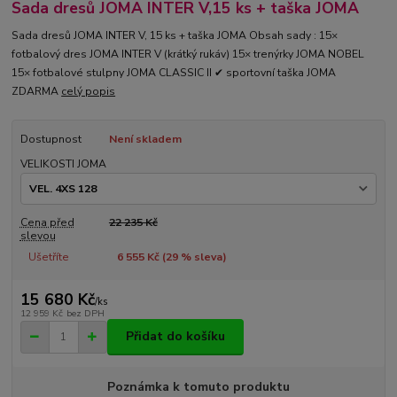
Sada dresů JOMA INTER V,15 ks + taška JOMA
Sada dresů JOMA INTER V, 15 ks + taška JOMA Obsah sady : 15×
fotbalový dres JOMA INTER V (krátký rukáv) 15× trenýrky JOMA NOBEL
15× fotbalové stulpny JOMA CLASSIC II ✔ sportovní taška JOMA
ZDARMA
celý popis
Dostupnost
Není skladem
VELIKOSTI JOMA
Cena před
22 235 Kč
slevou
Ušetříte
6 555 Kč (
29
% sleva)
15 680 Kč
/
ks
12 959 Kč
bez DPH
Přidat do košíku
Poznámka k tomuto produktu