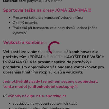
Materiál:
90% polyamid, 10% elastan
Sportovní taška na dresy JOMA ZDARMA !!!
Prostorná taška pro kompletní vybavení týmu
Odolný materiál
Praktická při transportu celé sady dresů , nebeo jiného
vybavení
Velikosti a kombinace :
Velikosti lze v rámci sady libovolně kombinovat dle
potřeby týmu,PŘÍPADNĚ POČTY NAVÝŠIT DLE VAŠICH
POŽADAVKŮ. Vše prosím napište do poznávky u
produktu. Po objednávce vás budeme kontaktovat pro
upřesnění finálního rozpisu kusů a velikostí.
Jednotlivé díly sady lze během sezóny doobjednat,
tento model je dlouhodobě dostupný !!!
✅
Výhody nákupu na e-sporting.cz
specialista na vybavení sportovních klubů
zkušenosti s týmovými objednávkami