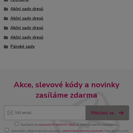
Akční sady dresů
Akční sady dresů
Akční sady dresů
Akční sady dresů
Pánské sady
Akce, slevové kódy a novinky
zasíláme zdarma
Přihlásit se
Souhlasím se
zpracováním osobních údajů
za účelem rozesílky newsletteru.
Vaše osobní údaje chráníme v souladu s
podmínkami ochrany soukromí
. Potvrzením s nimi