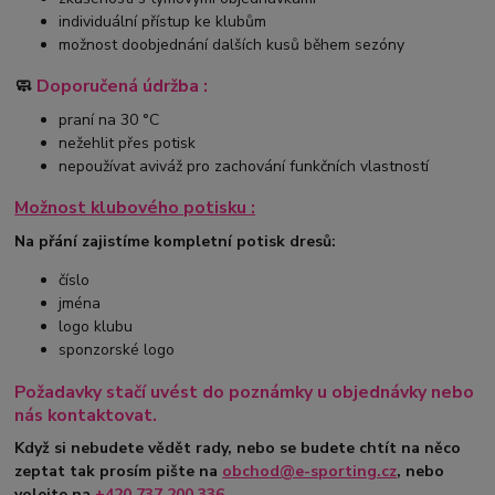
individuální přístup ke klubům
možnost doobjednání dalších kusů během sezóny
🧼
Doporučená údržba :
praní na 30 °C
nežehlit přes potisk
nepoužívat aviváž pro zachování funkčních vlastností
Možnost klubového potisku :
Na přání zajistíme kompletní potisk dresů:
číslo
jména
logo klubu
sponzorské logo
Požadavky stačí uvést do poznámky u objednávky nebo
nás kontaktovat.
Když si nebudete vědět rady, nebo se budete chtít na něco
zeptat tak prosím pište na
obchod@e-sporting.cz
, nebo
volejte na
+420
737 200 336