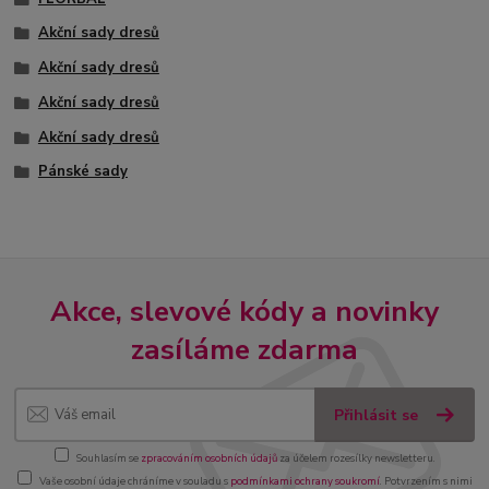
Akční sady dresů
Akční sady dresů
Akční sady dresů
Akční sady dresů
Pánské sady
Akce, slevové kódy a novinky
zasíláme zdarma
Přihlásit se
Souhlasím se
zpracováním osobních údajů
za účelem rozesílky newsletteru.
Vaše osobní údaje chráníme v souladu s
podmínkami ochrany soukromí
. Potvrzením s nimi