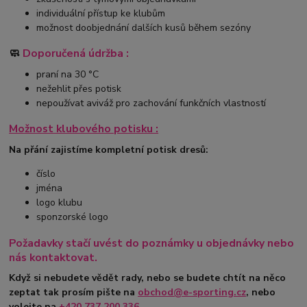
individuální přístup ke klubům
možnost doobjednání dalších kusů během sezóny
🧼
Doporučená údržba :
praní na 30 °C
nežehlit přes potisk
nepoužívat aviváž pro zachování funkčních vlastností
Možnost klubového potisku :
Na přání zajistíme kompletní potisk dresů:
číslo
jména
logo klubu
sponzorské logo
Požadavky stačí uvést do poznámky u objednávky nebo
nás kontaktovat.
Když si nebudete vědět rady, nebo se budete chtít na něco
zeptat tak prosím pište na
obchod@e-sporting.cz
, nebo
volejte na
+420
737 200 336