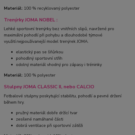
Materiál:
100 % recyklovaný polyester
Trenýrky JOMA NOBEL :
Lehké sportovní trenýrky bez vnitřních slipů, navržené pro
maximální pohodlí při pohybu a dlouhodobé týmové
využití.nejpoužívanejší model trenýrek JOMA.
elastický pas se šňůrkou
pohodlný sportovní střih
odolný materiál vhodný pro zápasy i tréninky
Materiál:
100 % polyester
Stulpny JOMA CLASSIC II, nebo CALCIO
Fotbalové stulpny poskytující stabilitu, pohodlí a pevné držení
během hry.
pružný materiál dobře držící tvar
zesílené namáhané části
dobrá ventilace při sportovní zátěži