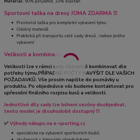
Materiál:
90% polyamid, 10% elastan
Sportovní taška na dresy JOMA ZDARMA !!!
Prostorná taška pro kompletní vybavení týmu
Odolný materiál
Praktická při transportu celé sady dresů , nebeo jiného
vybavení
Velikosti a kombinace :
Velikosti lze v rámci sady libovolně kombinovat dle
potřeby týmu,PŘÍPADNĚ POČTY NAVÝŠIT DLE VAŠICH
POŽADAVKŮ. Vše prosím napište do poznávky u
produktu. Po objednávce vás budeme kontaktovat pro
upřesnění finálního rozpisu kusů a velikostí.
Jednotlivé díly sady lze během sezóny doobjednat,
tento model je dlouhodobě dostupný !!!
✅
Výhody nákupu na e-sporting.cz
specialista na vybavení sportovních klubů
zkušenosti s týmovými objednávkami