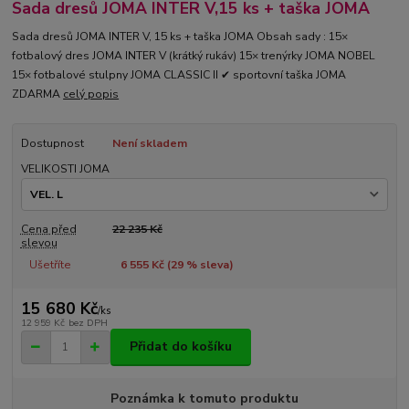
Sada dresů JOMA INTER V,15 ks + taška JOMA
Sada dresů JOMA INTER V, 15 ks + taška JOMA Obsah sady : 15×
fotbalový dres JOMA INTER V (krátký rukáv) 15× trenýrky JOMA NOBEL
15× fotbalové stulpny JOMA CLASSIC II ✔ sportovní taška JOMA
ZDARMA
celý popis
Dostupnost
Není skladem
VELIKOSTI JOMA
Cena před
22 235 Kč
slevou
Ušetříte
6 555 Kč (
29
% sleva)
15 680 Kč
/
ks
12 959 Kč
bez DPH
Přidat do košíku
Poznámka k tomuto produktu