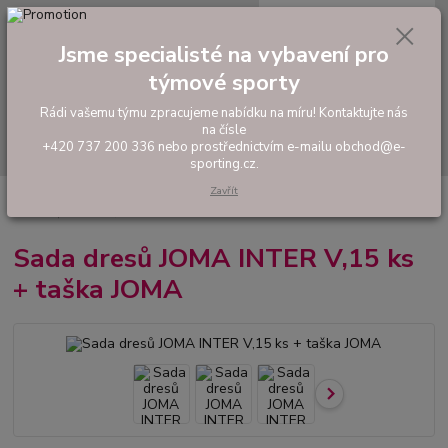
0
ks
tel: +420 737 200 336
CZK
za
0,00 Kč
Pondělí-Pátek: 8 - 17 hodin
Jsme specialisté na vybavení pro
týmové sporty
Menu
Rádi vašemu týmu zpracujeme nabídku na míru! Kontaktujte nás
na čísle
Hledat
+420 737 200 336 nebo prostřednictvím e-mailu obchod@e-
sporting.cz.
Zavřít
Úvod
FOTBAL
Akční sady dresů
Pánské sady
Sada dresů JOMA
INTER V,15 ks + taška JOMA
Sada dresů JOMA INTER V,15 ks
+ taška JOMA